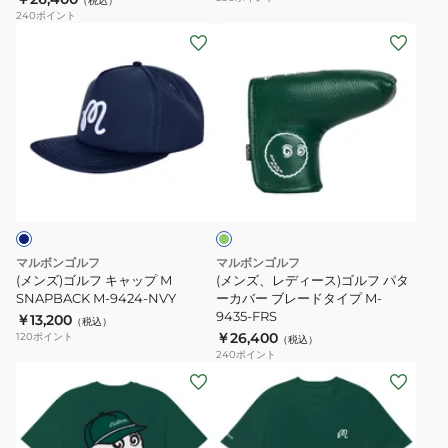
（税込）
ー
ロ
240
ポイント
カ
シ
(メ
(メ
バ
ャ
ン
ン
ー
ツ
ズ)
ズ、
ブ
M-
ゴ
レ
レ
10065
ル
デ
ー
TIN
フ
ィ
グ
ド
キ
ー
リ
タ
ャ
ス)
ー
ン
イ
ッ
ゴ
プ
プ
ル
マルボンゴルフ
マルボンゴルフ
M-
M
フ
(メンズ)ゴルフ キャップ M
(メンズ、レディース)ゴルフ パタ
9435-
SNAPBACK
SNAPBACK M-9424-NVY
パ
ーカバー ブレードタイプ M-
9435-FRS
BLK
￥13,200
M-
タ
（税込）
￥26,400
120
ポイント
（税込）
9424-
ー
240
ポイント
NVY
カ
(メ
(メ
バ
ン
ン
ー
ズ)
ズ)
ブ
ゴ
ゴ