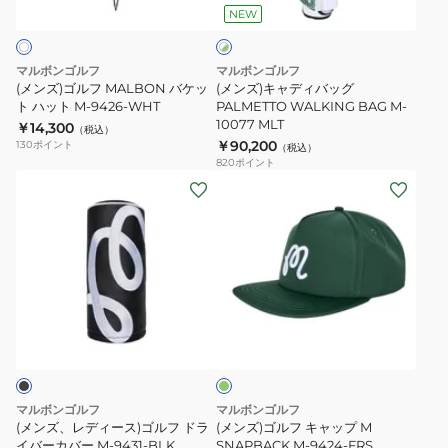
ワ
BLK
バ
バ
NEW
イ
ト
ケ
ッ
×
ッ
グ
グ
マルボンゴルフ
マルボンゴルフ
ト
PALMETTO
リ
(メンズ)ゴルフ MALBON バケッ
(メンズ)キャディバッグ
ー
ハ
ト ハット M-9426-WHT
WALKING
PALMETTO WALKING BAG M-
ン
10077 MLT
￥14,300
ッ
BAG
（税込）
￥90,200
130
ポイント
（税込）
ト
M-
820
ポイント
M-
10077
(メ
(メ
9426-
MLT
ン
ン
WHT
ズ、
ズ)
レ
ゴ
デ
ル
ィ
フ
グ
ー
キ
リ
ス)
ャ
ー
ン
ゴ
ッ
ル
プ
マルボンゴルフ
マルボンゴルフ
フ
M
(メンズ、レディース)ゴルフ ドラ
(メンズ)ゴルフ キャップ M
ド
イバーカバー M-9431-BLK
SNAPBACK
SNAPBACK M-9424-FRS