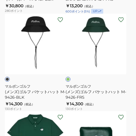
￥30,800
￥13,200
ラ
M-
（税込）
（税込）
280
ポイント
UP
600
ポイント
(
5
%)
イ
9424-
(メ
(メ
バ
FRS
ン
ン
ー
ズ)
ズ)
カ
ゴ
ゴ
バ
ル
ル
ー
フ
フ
M-
グ
バ
バ
リ
9431-
ケ
ケ
ー
BLK
ン
ッ
ッ
ト
ト
マルボンゴルフ
マルボンゴルフ
ハ
ハ
(メンズ)ゴルフ バケットハット M-
(メンズ)ゴルフ バケットハット M-
ッ
9426-BLK
ッ
9426-FRS
￥14,300
￥14,300
ト
ト
（税込）
（税込）
130
ポイント
130
ポイント
M-
M-
(メ
(メ
9426-
9426-
ン
ン
BLK
FRS
ズ)
ズ、