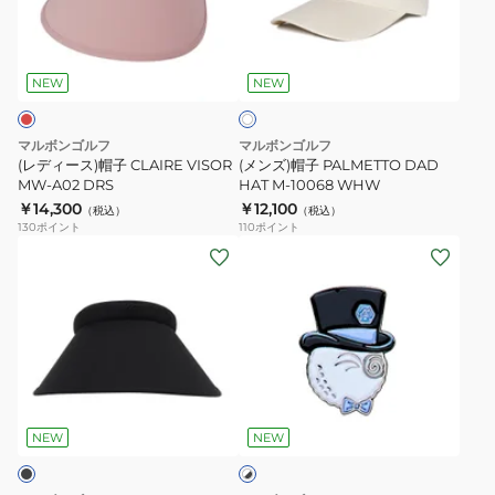
ス)
子
帽
PALMETTO
ホ
子
DAD
ワ
CLAIRE
HAT
NEW
NEW
イ
ト
VISOR
M-
MW-
10068
マルボンゴルフ
マルボンゴルフ
A02
WHW
(レディース)帽子 CLAIRE VISOR
(メンズ)帽子 PALMETTO DAD
DRS
MW-A02 DRS
HAT M-10068 WHW
￥14,300
￥12,100
（税込）
（税込）
130
ポイント
110
ポイント
(レ
(メ
デ
ン
ィ
ズ、
ー
レ
ス)
デ
帽
ィ
ホ
子
ー
ワ
サ
ス)BND
NEW
NEW
イ
ト
ン
ボ
×
バ
ー