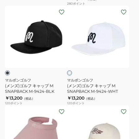
M-
ニ
280
ポイント
9426-
ー
(メ
(メ
NVY
半
ン
ン
袖
ズ)
ズ)
ニ
ゴ
ゴ
ッ
ル
ル
ト
フ
フ
ホ
ポ
キ
キ
ワ
ロ
ャ
ャ
イ
シ
ト
ッ
ッ
ャ
プ
プ
マルボンゴルフ
マルボンゴルフ
ツ
M
M
(メンズ)ゴルフ キャップ M
(メンズ)ゴルフ キャップ M
MW-
SNAPBACK
SNAPBACK M-9424-BLK
SNAPBACK
SNAPBACK M-9424-WHT
￥13,200
0232
￥13,200
M-
M-
（税込）
（税込）
120
ポイント
120
ポイント
BNX
9424-
9424-
(レ
(メ
BLK
WHT
デ
ン
ィ
ズ)
ー
帽