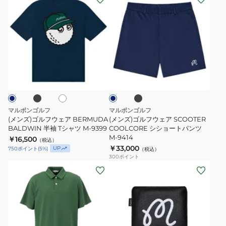
デ
ク
ン
ン
ィ
M-
ズ)
ズ)
バ
10007-
ゴ
ゴ
ッ
FRS
ル
ル
グ
フ
フ
ブ
ブ
ホ
ネ
ウ
ウ
ウ
ラ
ワ
イ
ォ
ッ
ェ
ェ
イ
ビ
ク
ト
ー
ー
ア
ア
キ
BERMUDA
SCOOTER
マルボンゴルフ
マルボンゴルフ
ン
BALDWIN
COOLCORE
(メンズ)ゴルフウェア BERMUDA
(メンズ)ゴルフウェア SCOOTER
グ
半
BALDWIN 半袖 Tシャツ M-9399
シ
COOLCORE シショートパンツ
M-9414
バ
￥16,500
袖
シ
（税込）
￥33,000
UP
750
ポイント
(
5
%)
ッ
（税込）
T
ョ
300
ポイント
グ
シ
ー
(メ
(メ
M-
ャ
ト
ン
ン
9430-
ツ
パ
ズ)
ズ、
WHT
M-
ン
ゴ
レ
9399
ツ
ル
デ
M-