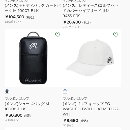
マルボンゴルフ
マルボンゴルフ
M-
カ
フ
(メンズ)キャディバッグ カートバ
(メンズ、レディース)ゴルフ ヘッ
9436-
ー
ック M-10007-BLK
ヘ
ドカバー ハイブリッド用 M-
9433-FRS
￥104,500
BLK
ト
ッ
（税込）
￥26,400
950
ポイント
（税込）
バ
ド
240
ポイント
ッ
カ
(メ
(メ
ク
バ
ン
ン
M-
ー
ズ)
ズ)
10007-
ハ
シ
ゴ
BLK
イ
ュ
ル
ブ
ー
フ
ホ
リ
ズ
キ
ワ
ッ
バ
ャ
イ
ド
ト
ッ
ッ
用
グ
プ
マルボンゴルフ
マルボンゴルフ
M-
M-
EG
(メンズ)シューズバッグ M-
(メンズ)ゴルフ キャップ EG
9433-
10008-
10008-BLK
WASHED
WASHED TWILL HAT ME0022-
WHT
￥30,800
FRS
BLK
TWILL
（税込）
￥9,680
280
ポイント
（税込）
HAT
88
ポイント