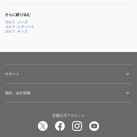
ア
ウ
さらに絞り込む
ェ
ゴルフ
/
メンズ
イ
ゴルフ
/
レディース
ゴルフ
/
キッズ
ウ
ッ
ド
用
M-
9432-
サポート
FRS
規約・会社情報
店舗公式アカウント