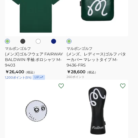
ゴ
レ
ル
デ
フ
ィ
ブ
ネ
ホ
グ
ウ
ー
イ
ワ
リ
ビ
ェ
ス)
イ
ー
ー
ト
ン
ア
ゴ
FAIRWAY
ル
マルボンゴルフ
マルボンゴルフ
BALDWIN
フ
(メンズ)ゴルフウェア FAIRWAY
(メンズ、レディース)ゴルフ パタ
半
BALDWIN 半袖 ポロシャツ M-
パ
ーカバー マレットタイプ M-
9403
9436-FRS
袖
タ
￥26,400
￥28,600
（税込）
（税込）
ポ
ー
260
ポイント
UP
1,200
ポイント
(
5
%)
ロ
カ
(メ
(メ
シ
バ
ン
ン
ャ
ー
ズ、
ズ、
ツ
マ
レ
レ
M-
レ
デ
デ
9403
ッ
ィ
ィ
ブ
ト
ー
ー
ラ
タ
ス)BUCKETS
ス)
ッ