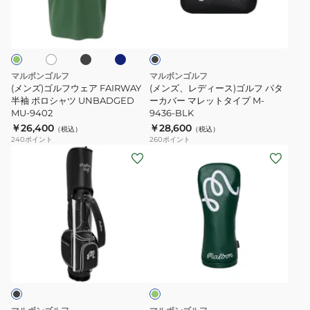
フ
ィ
ブ
ネ
ホ
ブ
9414
ウ
ー
ラ
イ
ラ
ッ
ビ
ェ
ス)
ッ
ク
ー
ク
ア
ゴ
FAIRWAY
ル
マルボンゴルフ
マルボンゴルフ
半
フ
(メンズ)ゴルフウェア FAIRWAY
(メンズ、レディース)ゴルフ パタ
袖
半袖 ポロシャツ UNBADGED
パ
ーカバー マレットタイプ M-
MU-9402
9436-BLK
ポ
タ
￥26,400
￥28,600
（税込）
（税込）
ロ
ー
240
ポイント
260
ポイント
シ
カ
(メ
(メ
ャ
バ
ン
ン
ツ
ー
ズ)
ズ、
UNBADGED
マ
キ
レ
MU-
レ
ャ
デ
9402
ッ
デ
ィ
グ
ト
ィ
ー
リ
タ
バ
ス)
ー
ン
イ
ッ
ゴ
プ
グ
ル