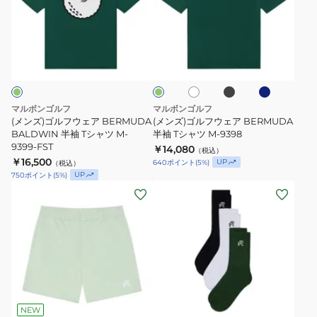
レ
ル
ル
ー
フ
フ
ブ
ネ
ホ
グ
ド
ウ
ウ
ラ
イ
ワ
リ
タ
ッ
ビ
ェ
ェ
イ
ー
ク
ー
ト
ン
イ
ア
ア
プ
BERMUDA
BERMUDA
マルボンゴルフ
マルボンゴルフ
M-
BALDWIN
半
(メンズ)ゴルフウェア BERMUDA
(メンズ)ゴルフウェア BERMUDA
9435-
半
BALDWIN 半袖 Tシャツ M-
袖
半袖 Tシャツ M-9398
9399-FST
FRS
￥14,080
袖
T
（税込）
￥16,500
UP
640
ポイント
(
5
%)
（税込）
T
シ
UP
750
ポイント
(
5
%)
シ
ャ
(メ
ャ
ツ
ン
ツ
M-
ズ)
M-
9398
ゴ
9399-
ル
FST
フ
ウ
ェ
NEW