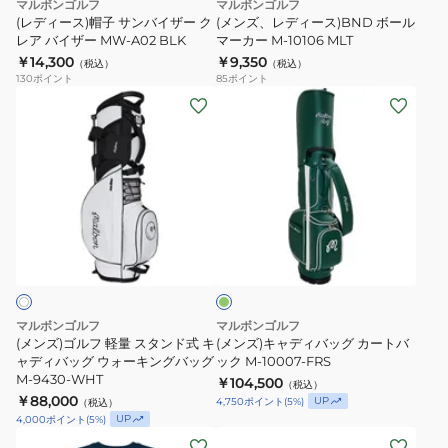
ブ
マルボンゴルフ
マルボンゴルフ
イ
ル
ラ
(レディース)帽子 サンバイザー ク
(メンズ、レディース)BND ボール
ッ
ザ
レア バイザー MW-A02 BLK
マ
マーカー M-10106 MLT
ク
￥14,300
￥9,350
ー
ー
（税込）
（税込）
130
ポイント
85
ポイント
ク
カ
(メ
(メ
レ
ー
ン
ン
ア
M-
ズ)
ズ)
バ
10106
ゴ
キ
イ
MLT
ル
ャ
ザ
フ
デ
ー
グ
軽
ィ
リ
MW-
量
バ
ー
A02
ン
ス
ッ
BLK
タ
グ
マルボンゴルフ
マルボンゴルフ
ン
カ
(メンズ)ゴルフ 軽量 スタンド式 キ
(メンズ)キャディバッグ カートバ
ド
ャディバッグ ウォーキングバッグ
ー
ック M-10007-FRS
M-9430-WHT
￥104,500
式
ト
（税込）
￥88,000
UP
4,750
ポイント
(
5
%)
（税込）
キ
バ
UP
4,000
ポイント
(
5
%)
ャ
ッ
(メ
(メ