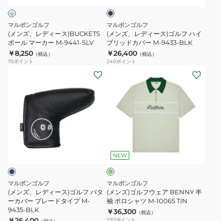
イ
ク
ボ
ゴ
プ
ー
ル
マルボンゴルフ
マルボンゴルフ
M-
ル
フ
(メンズ、レディース)BUCKETS
(メンズ、レディース)ゴルフ ハイ
9436-
マ
ボール マーカー M-9441-SLV
ハ
ブリッドカバー M-9433-BLK
FRS
￥8,250
￥26,400
ー
イ
（税込）
（税込）
75
ポイント
240
ポイント
カ
ブ
(メ
(メ
ー
リ
ン
ン
M-
ッ
ズ、
ズ)
9441-
ド
レ
ゴ
SLV
カ
デ
ル
バ
ィ
フ
ー
グ
ー
ウ
リ
M-
ス)
ェ
ー
NEW
9433-
ン
ゴ
ア
BLK
ル
BENNY
マルボンゴルフ
マルボンゴルフ
フ
半
(メンズ、レディース)ゴルフ パタ
(メンズ)ゴルフウェア BENNY 半
パ
ーカバー ブレードタイプ M-
袖
袖 ポロシャツ M-10065 TIN
9435-BLK
￥36,300
タ
ポ
（税込）
￥26,400
330
ポイント