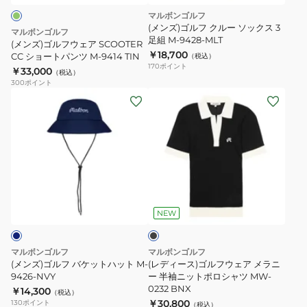
ア
マルボンゴルフ
SCOOTER
(メンズ)ゴルフ クルー ソックス 3
マルボンゴルフ
CC
足組 M-9428-MLT
(メンズ)ゴルフウェア SCOOTER
￥18,700
シ
CC ショートパンツ M-9414 TIN
（税込）
170
ポイント
￥33,000
ョ
（税込）
300
ポイント
ー
(メ
(レ
ト
ン
デ
パ
ズ)
ィ
ン
ゴ
ー
ツ
ル
ス)
M-
フ
ゴ
9414
ブ
バ
ル
ラ
TIN
ケ
フ
ッ
NEW
ク
ッ
ウ
ト
ェ
マルボンゴルフ
マルボンゴルフ
ハ
ア
(メンズ)ゴルフ バケットハット M-
(レディース)ゴルフウェア メラニ
ッ
9426-NVY
メ
ー 半袖ニットポロシャツ MW-
0232 BNX
￥14,300
ト
ラ
（税込）
￥30,800
130
ポイント
（税込）