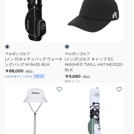
ズ)
ズ)
キ
ゴ
ャ
ル
デ
フ
ブ
ィ
キ
ラ
バ
ャ
ッ
ク
ッ
ッ
グ
プ
マルボンゴルフ
マルボンゴルフ
ウ
EG
(メンズ)キャディバッグ ウォーキ
(メンズ)ゴルフ キャップ EG
ォ
ングバッグ M-9430-BLK
WASHED
WASHED TWILL HAT ME0022-
BLK
￥88,000
ー
TWILL
（税込）
￥9,680
UP
4,000
ポイント
(
5
%)
（税込）
キ
HAT
88
ポイント
ン
ME0022-
(メ
(メ
グ
BLK
ン
ン
バ
ズ)
ズ)
ッ
ゴ
キ
グ
ル
ャ
M-
フ
デ
ホ
9430-
MALBON
ィ