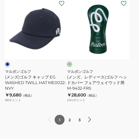
ME0022-
(メ
(メ
WHT
ン
ン
ズ)
ズ、
ゴ
レ
ル
デ
フ
ィ
グ
キ
ー
リ
ャ
ス)
ー
ン
ッ
ゴ
プ
ル
マルボンゴルフ
マルボンゴルフ
EG
フ
(メンズ)ゴルフ キャップ EG
(メンズ、レディース)ゴルフ ヘッ
WASHED
WASHED TWILL HAT ME0022-
ヘ
ドカバー フェアウェイウッド用
NVY
M-9432-FRS
TWILL
ッ
￥9,680
￥28,600
（税込）
（税込）
HAT
ド
88
ポイント
260
ポイント
ME0022-
カ
NVY
バ
ー
1
2
3
フ
ェ