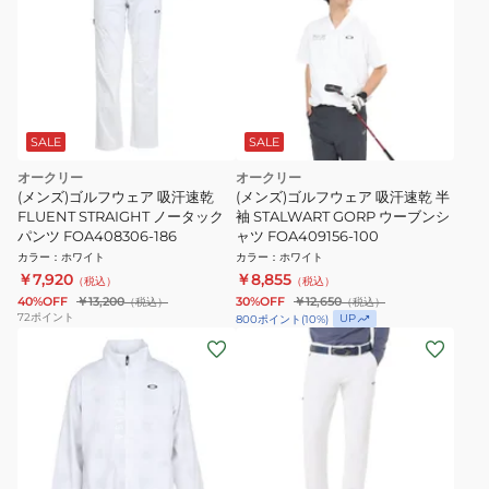
SALE
SALE
オークリー
オークリー
(メンズ)ゴルフウェア 吸汗速乾
(メンズ)ゴルフウェア 吸汗速乾 半
FLUENT STRAIGHT ノータック
袖 STALWART GORP ウーブンシ
パンツ FOA408306-186
ャツ FOA409156-100
カラー
：
ホワイト
カラー
：
ホワイト
￥7,920
￥8,855
（税込）
（税込）
40%OFF
￥13,200
30%OFF
￥12,650
（税込）
（税込）
72
ポイント
UP
800
ポイント
(
10
%)