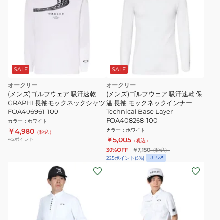
SALE
SALE
オークリー
オークリー
(メンズ)ゴルフウェア 吸汗速乾
(メンズ)ゴルフウェア 吸汗速乾 保
GRAPHI 長袖モックネックシャツ
温 長袖 モックネックインナー
FOA406961-100
Technical Base Layer
FOA408268-100
カラー
：
ホワイト
￥4,980
カラー
：
ホワイト
（税込）
￥5,005
45
ポイント
（税込）
30%OFF
￥7,150
（税込）
UP
225
ポイント
(
5
%)