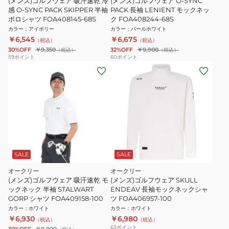
(メンズ)ゴルフウェア 吸汗速乾 冷
(メンズ)ゴルフウェア O-SYNC
感 O-SYNC PACK SKIPPER 半袖
PACK 長袖 LENIENT モックネッ
ポロシャツ FOA408145-68S
ク FOA408244-68S
カラー
：
アイボリー
カラー
：
パールホワイト
￥6,545
￥6,675
（税込）
（税込）
30%OFF
￥9,350
32%OFF
￥9,900
（税込）
（税込）
59
ポイント
60
ポイント
SALE
SALE
オークリー
オークリー
(メンズ)ゴルフウェア 吸汗速乾 モ
(メンズ)ゴルフウェア SKULL
ックネック 半袖 STALWART
ENDEAV 長袖モックネックシャ
GORP シャツ FOA409158-100
ツ FOA406957-100
カラー
：
ホワイト
カラー
：
ホワイト
￥6,930
￥6,980
（税込）
（税込）
63
ポイント