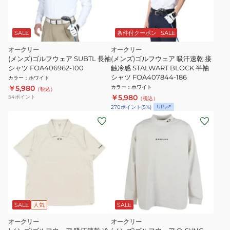
SALE
条件付クーポン
SALE
オークリー
オークリー
(メンズ)ゴルフウェア SUBTL 長袖
(メンズ)ゴルフウェア 吸汗速乾 接
シャツ FOA406962-100
触冷感 STALWART BLOCK 半袖
シャツ FOA407844-186
カラー
：
ホワイト
￥5,980
カラー
：
ホワイト
（税込）
￥5,980
54
ポイント
（税込）
UP
270
ポイント
(
5
%)
SALE
人気
SALE
オークリー
オークリー