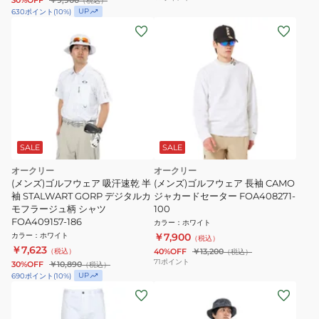
30%OFF
￥9,900
（税込）
UP
630
ポイント
(
10
%)
SALE
SALE
オークリー
オークリー
(メンズ)ゴルフウェア 吸汗速乾 半
(メンズ)ゴルフウェア 長袖 CAMO
袖 STALWART GORP デジタルカ
ジャカードセーター FOA408271-
モフラージュ柄 シャツ
100
FOA409157-186
カラー
：
ホワイト
カラー
：
ホワイト
￥7,900
（税込）
￥7,623
（税込）
40%OFF
￥13,200
（税込）
71
ポイント
30%OFF
￥10,890
（税込）
UP
690
ポイント
(
10
%)