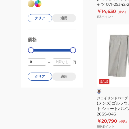
ー
ャツ 071-25342-
シ
￥14,630
（税込）
ャ
133
ポイント
クリア
適用
ツ
071-
(メ
25342-
ン
価格
99000
0
26SS
ズ)
ゴ
ル
～
円
フ
ウ
ブ
ェ
ラ
クリア
適用
ウ
SALE
ア
ン
ー
Eloy
プ
ジェイリンドバーグ
(メンズ)ゴルフウェ
リ
ト ショートパンツ 0
ン
26SS-046
ト
￥20,790
（税込）
シ
189
ポイント