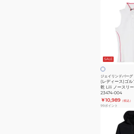
ョ
(レ
ー
デ
ト
ィ
パ
ー
ン
ス)
ツ
ゴ
071-
ル
ホ
75443-
フ
ワ
SALE
イ
26SS-
ウ
ン
ト
046
ェ
ピ
ン
ア
ジェイリンドバーグ
ク
(レディース)ゴル
吸
乾 Lili ノースリ
湿
23474-004
速
￥10,989
（税込）
乾
99
ポイント
Lili
(メ
ノ
ン
ー
ズ)
ス
ゴ