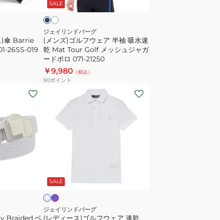
イ
SALE
ア
半
袖
ジェイリンドバーグ
 Barrie
(メンズ)ゴルフウェア 半袖 吸水速
吸
01-26SS-019
乾 Mat Tour Golf メッシュジャガ
水
ードポロ 071-21250
速
￥9,980
（税込）
乾
90
ポイント
Mat
(レ
Tour
デ
Golf
ィ
メ
ー
ッ
ス)
シ
ゴ
ュ
ル
パ
ホ
ジ
ー
フ
ワ
プ
SALE
ャ
ウ
ガ
ェ
ー
ア
ジェイリンドバーグ
 Braided ベ
(レディース)ゴルフウェア 速乾
ド
速