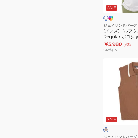
ー
ン
ェ
ワ
デ
SALE
イ
071-
ア
ィ
ト
リ
55212-
Guy
ゴ
ー
ブ
26SS-
Regular
ジェイリンドバーグ
ル
(メンズ)ゴルフウェ
019
ポ
ー
Regular ポロシャツ
ロ
￥5,980
（税込）
シ
54
ポイント
ャ
ツ
(レ
071-
デ
21343
ィ
ー
ス)
ゴ
ル
キ
フ
ャ
メ
SALE
ウ
ル
ー
ェ
ア
ジェイリンドバーグ