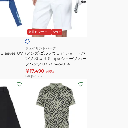
ル
フ
ウ
ホ
ェ
ワ
条件付クーポン
SALE
ア
シ
ョ
ジェイリンドバーグ
Sleeves UV
(メンズ)ゴルフウェア ショートパ
ー
ンツ Stuart Stripe ショーツ ハー
ト
フパンツ 071-71543-004
パ
￥17,490
（税込）
ン
159
ポイント
ツ
(メ
Stuart
ン
Stripe
ズ)
シ
ゴ
ョ
ル
ー
フ
ツ
ウ
ブ
キ
オ