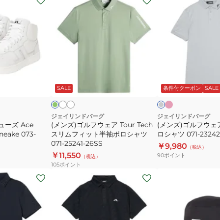
ン
ン
ズ)
ズ)
ゴ
ゴ
ル
ル
フ
フ
ウ
ウ
フ
ホ
ア
グ
ラ
ラ
ワ
イ
ェ
ェ
リ
イ
ッ
イ
ボ
ー
ト
ー
SALE
条件付クーポン
SALE
ア
ア
シ
ト
リ
グ
Tour
KV
ュ
ー
レ
ピ
ー
Tech
半
ジェイリンドバーグ
ジェイリンドバーグ
ン
ューズ Ace
(メンズ)ゴルフウェア Tour Tech
(メンズ)ゴルフウェア
ス
袖
ク
neake 073-
スリムフィット半袖ポロシャツ
ロシャツ 071-23242
リ
ポ
071-25241-26SS
￥9,980
（税込）
ム
ロ
￥11,550
90
ポイント
（税込）
フ
シ
105
ポイント
ィ
ャ
(メ
(メ
ッ
ツ
ン
ン
ト
071-
ズ)
ズ)
半
23242
ゴ
ゴ