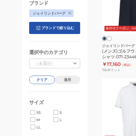
ル
ブランド
フ
ジェイリンドバーグ
ウ
ホ
ブ
ワ
ェ
ラ
イ
ブランドで絞り込む
ッ
条件付クーポン
SA
ア
ト
ク
ク
PRO
ポ
ジェイリンドバーグ
(メンズ)ゴルフウ
ロ
選択中のカテゴリ
シャツ 071-2344
シ
（未選択）
￥17,160
（税込）
ャ
156
ポイント
ツ
クリア
適用
071-
(メ
23446
ン
ズ)
サイズ
ゴ
ル
SS
S
フ
M
L
ウ
イ
ブ
LL
ホ
ン
ル
ェ
ワ