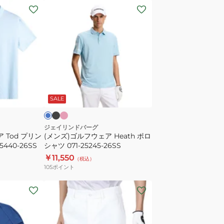
ク
(メ
半
ン
袖
ズ)
ポ
ゴ
ロ
ル
071-
フ
21451
ウ
ブ
ピ
ブ
ラ
ン
ェ
ル
ッ
ク
SALE
ア
Heath
ポ
ジェイリンドバーグ
 Tod プリン
(メンズ)ゴルフウェア Heath ポロ
ロ
5440-26SS
シャツ 071-25245-26SS
シ
￥11,550
（税込）
ャ
105
ポイント
ツ
071-
(メ
25245-
ン
26SS
ズ)
ゴ