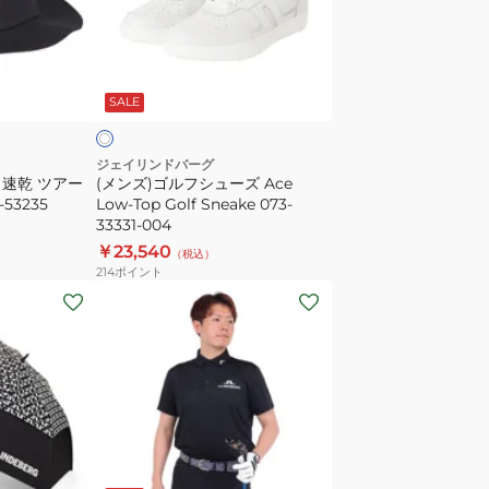
ル
フ
シ
ホ
ュ
ワ
SALE
ー
ズ
Ace
ジェイリンドバーグ
 速乾 ツアー
(メンズ)ゴルフシューズ Ace
Low-
53235
Low-Top Golf Sneake 073-
Top
33331-004
Golf
￥23,540
（税込）
Sneake
214
ポイント
073-
(メ
33331-
ン
004
ズ)
ゴ
ル
フ
ウ
ホ
ブ
ワ
ェ
ラ