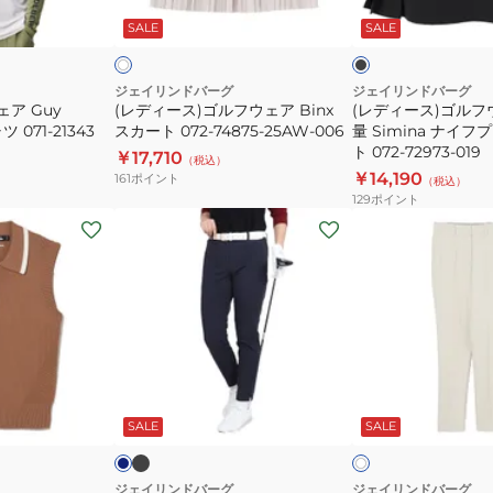
フ
フ
ラ
イ
ッ
ー
SALE
SALE
ボ
ウ
ウ
ク
ブ
ェ
ェ
ア
ア
ジェイリンドバーグ
ジェイリンドバーグ
ア Guy
(レディース)ゴルフウェア Binx
(レディース)ゴルフ
Binx
速
 071-21343
スカート 072-74875-25AW-006
量 Simina ナイ
ス
乾
ト 072-72973-019
￥17,710
（税込）
カ
軽
￥14,190
161
ポイント
（税込）
ー
量
129
ポイント
ト
Simina
(レ
(レ
072-
ナ
デ
デ
74875-
イ
ィ
ィ
25AW-
フ
ー
ー
006
プ
ス)
ス)
リ
ゴ
ゴ
ー
ル
ル
ブ
ネ
ア
ツ
ラ
フ
フ
イ
イ
ッ
ビ
ー
SALE
SALE
ボ
ス
ウ
ウ
ク
グ
リ
カ
ェ
ェ
レ
ー
ー
ー
ア
ア
ジェイリンドバーグ
ジェイリンドバーグ