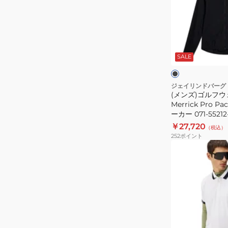
リ
ル
ー
フ
ブ
ウ
ブ
シ
ェ
ラ
ッ
SALE
ャ
ア
ク
ト
ツ
防
ー
072-
風
ジェイリンドバーグ
(メンズ)ゴルフウ
23474-
Merrick
Merrick Pro 
004
Pro
ーカー 071-55212
Pack
￥27,720
（税込）
ウ
252
ポイント
イ
(メ
ン
ン
ド
ズ)
ブ
ゴ
レ
ル
ー
フ
カ
ウ
イ
ホ