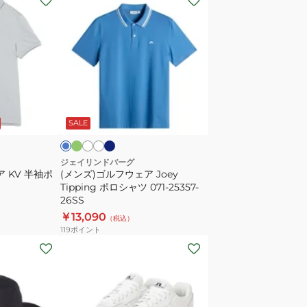
ン
ズ)
ゴ
ル
フ
ウ
ミ
ネ
ホ
ア
ブ
ン
イ
ワ
イ
ェ
ル
ト
ビ
イ
ボ
SALE
ア
ー
ト
リ
Joey
ー
Tipping
ジェイリンドバーグ
 KV 半袖ポ
(メンズ)ゴルフウェア Joey
ポ
Tipping ポロシャツ 071-25357-
ロ
26SS
シ
￥13,090
（税込）
ャ
119
ポイント
ツ
(メ
071-
ン
25357-
ズ)
26SS
ゴ