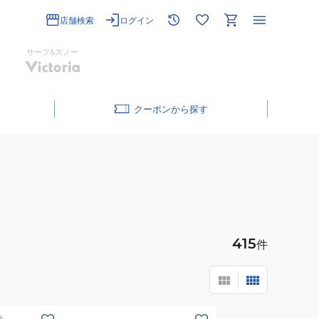
店舗検索
ログイン
サーフ&スノー
クーポン
415
件
(メ