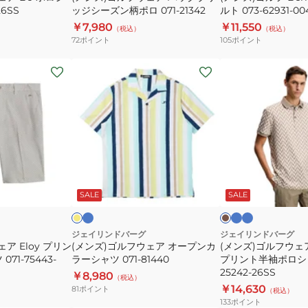
26SS
ッジシーズン柄ポロ 071-21342
ルト 073-62931-00
ブ
62931-
￥7,980
￥11,550
（税込）
（税込）
リ
004
72
ポイント
105
ポイント
ッ
ジ
(メ
(メ
シ
ン
ン
ー
ズ)
ズ)
ズ
ゴ
ゴ
ン
ル
ル
柄
フ
フ
ポ
ウ
ウ
サ
ブ
サ
イ
ブ
ロ
ッ
ル
ッ
ェ
ェ
エ
ラ
ク
ー
ク
ロ
ウ
ビ
SALE
SALE
071-
ア
ア
ス
ス
ト
ン
ー
21342
オ
Tour
ー
Tech
ジェイリンドバーグ
ジェイリンドバーグ
ア Eloy プリン
(メンズ)ゴルフウェア オープンカ
(メンズ)ゴルフウェア 
プ
プ
71-75443-
ラーシャツ 071-81440
プリント半袖ポロシャツ
ン
リ
25242-26SS
￥8,980
（税込）
カ
ン
￥14,630
81
ポイント
（税込）
ラ
ト
133
ポイント