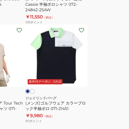
4
Cassie 半袖ポロシャツ 072-
ポ
乾
24842-25AW
ロ
Cassie
￥11,550
（税込）
071-
半
105
ポイント
21250
袖
(メ
ポ
ン
ロ
ズ)
シ
ゴ
ャ
ル
ツ
フ
072-
ウ
ホ
ネ
24842-
ワ
ェ
イ
イ
条件付クーポン
SALE
25AW
ア
カ
ラ
ジェイリンドバーグ
Tour Tech
(メンズ)ゴルフウェア カラーブロ
ー
 071-
ック半袖ポロ 071-21451
ブ
￥9,980
（税込）
ロ
90
ポイント
ッ