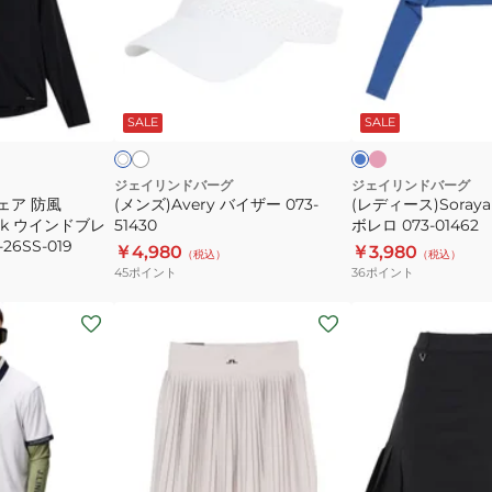
ャ
071-
イ
ス)Soraya
ツ
25440-
ザ
Sleeves
071-
26SS
ー
UV
シ
ア
ブ
ホ
23359
ョ
イ
073-
ボ
ル
ワ
ッ
ボ
ー
SALE
SALE
イ
イ
51430
レ
ク
リ
ト
ロ
ピ
ン
073-
ジェイリンドバーグ
ジェイリンドバーグ
ク
ェア 防風
(メンズ)Avery バイザー 073-
(レディース)Soraya 
01462
Pack ウインドブレ
51430
ボレロ 073-01462
-26SS-019
￥4,980
￥3,980
（税込）
（税込）
45
ポイント
36
ポイント
(レ
(レ
デ
デ
ィ
ィ
ー
ー
ス)
ス)
ゴ
ゴ
ル
ル
ブ
ア