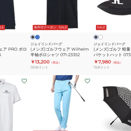
袖
ル
ル
ポ
フ
フ
ロ
ウ
軽
サ
ホ
ブ
ブ
シ
ッ
ワ
ェ
量
ラ
ラ
ク
イ
ッ
ッ
LE
条件付クーポン
SALE
SALE
イ
ャ
ア
速
ス
ト
ク
ト
ツ
Wilhelm
乾
071-
半
ツ
ジェイリンドバーグ
ジェイリンドバーグ
ェア PRO ポロ
(メンズ)ゴルフウェア Wilhelm
(メンズ)ゴルフ 軽量
25241-
袖
ア
6
半袖ポロシャツ 071-23352
バケットハット 073-
26SS
ポ
ー
￥13,200
￥7,980
（税込）
（税込）
ロ
バ
120
ポイント
72
ポイント
シ
ケ
ャ
ッ
(メ
(メ
ツ
ト
ン
ン
071-
ハ
ズ)
ズ、
23352
ッ
ゴ
レ
ト
ル
デ
073-
フ
ィ
53235
ウ
ー
シ
サ
ブ
ョ
ェ
ス)
ッ
ラ