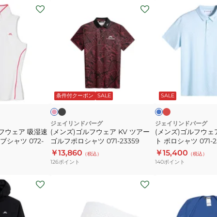
ー
半
(メ
(メ
シ
袖
ン
ン
ャ
ポ
ズ)
ズ)
ツ
ロ
ゴ
ゴ
071-
シ
ル
ル
81440
ャ
フ
フ
ツ
ウ
ウ
ブ
レ
サ
サ
071-
ラ
ッ
ェ
ェ
ー
ッ
ッ
ド
モ
ク
ー
条件付クーポン
SALE
SALE
25242-
ア
ア
ク
ク
ス
26SS
KV
Tod
ツ
プ
ジェイリンドバーグ
ジェイリンドバーグ
フウェア 吸湿速
(メンズ)ゴルフウェア KV ツアー
(メンズ)ゴルフウェア
ア
リ
ーブシャツ 072-
ゴルフポロシャツ 071-23359
ト ポロシャツ 071-2
ー
ン
￥13,860
￥15,400
（税込）
（税込）
ゴ
ト
126
ポイント
140
ポイント
ル
ポ
フ
ロ
(メ
(レ
ポ
シ
ン
デ
ロ
ャ
ズ)Avery
ィ
シ
ツ
バ
ー