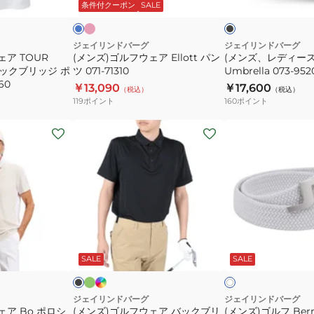
ッ
ク
ッ
ッ
条件付クーポン
SALE
ア
傘
ク
ト
ク
ク
Ellott
Barrie
パ
Umbrella
ジェイリンドバーグ
ジェイリンドバーグ
ェア TOUR
(メンズ)ゴルフウェア Ellott パン
(メンズ、レディース)傘
ン
073-
 バックブリッジ ポ
ツ 071-71310
Umbrella 073-952
ツ
95201-
60
￥13,090
￥17,600
（税込）
（税込）
071-
26SS-
119
ポイント
160
ポイント
71310
019
(メ
(メ
ン
ン
ズ)
ズ)
ゴ
ゴ
ル
ル
フ
フ
ウ
Berry
オ
イ
ブ
ホ
リ
ン
ェ
Braided
ラ
ワ
ー
デ
ッ
SALE
SALE
イ
イ
ア
ベ
ブ
ィ
ル
ト
ト
バ
ル
ゴ
ッ
ト
ジェイリンドバーグ
ジェイリンドバーグ
ェア Bo ポロシ
(メンズ)ゴルフウェア バックブリ
(メンズ)ゴルフ Berry
ク
073-