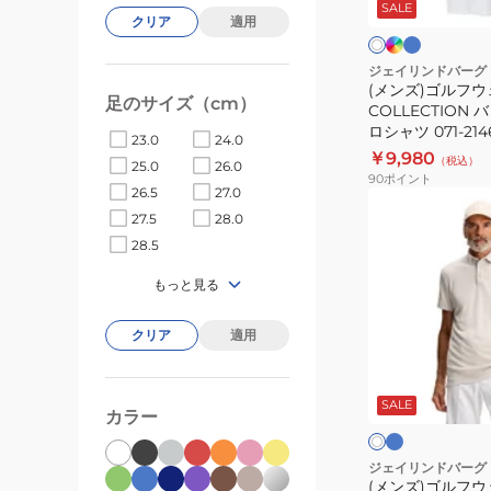
デ
ー
SALE
イ
ア
ィ
クリア
適用
ス
ト
TOUR
ゴ
ピ
ブ
ン
COLLECTION
ジェイリンドバーグ
ル
ク
(メンズ)ゴルフウ
バ
ー
足のサイズ（cm）
COLLECTION
ッ
ロシャツ 071-214
23.0
24.0
ク
￥9,980
（税込）
25.0
26.0
ブ
90
ポイント
26.5
27.0
リ
(メ
27.5
28.0
ッ
ン
28.5
ジ
ズ)
ポ
ゴ
もっと見る
ロ
ル
シ
フ
クリア
適用
ャ
ウ
サ
ア
ツ
ッ
ェ
イ
ク
SALE
ボ
071-
ア
カラー
ス
ク
リ
21460
Bo
ー
ブ
ポ
ジェイリンドバーグ
ル
(メンズ)ゴルフウ
ロ