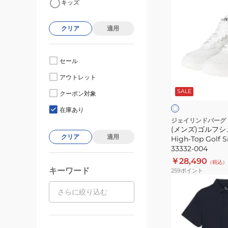
キッズ
ン
ズ)
クリア
適用
ゴ
ル
フ
セール
シ
ホ
アウトレット
ュ
ワ
SALE
イ
ー
クーポン対象
ン
ト
ズ
在庫あり
Ace
ジェイリンドバーグ
(メンズ)ゴルフシ
High-
クリア
適用
High-Top Golf S
Top
33332-004
Golf
￥28,490
（税込）
Sneake
キーワード
259
ポイント
073-
(メ
33332-
ン
004
ズ)
ゴ