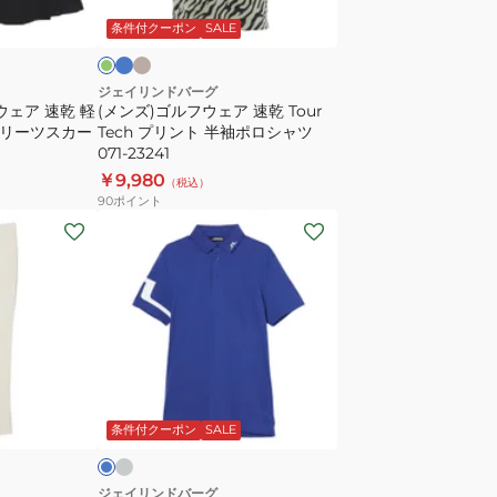
ハ
ル
ャ
ェ
リ
ー
メ
条件付クーポン
SALE
ー
ア
ル
フ
速
パ
乾
ジェイリンドバーグ
ウェア 速乾 軽
(メンズ)ゴルフウェア 速乾 Tour
ン
Tour
フプリーツスカー
Tech プリント 半袖ポロシャツ
ツ
Tech
071-23241
071-
プ
￥9,980
（税込）
71543-
リ
90
ポイント
004
ン
(メ
ト
ン
半
ズ)
袖
ゴ
ポ
ル
ロ
フ
シ
ウ
ラ
ブ
ャ
イ
ェ
ル
ト
条件付クーポン
SALE
ツ
ア
071-
Heath
23241
半
ジェイリンドバーグ