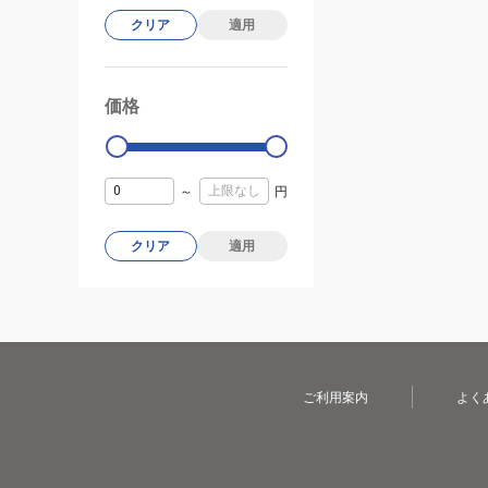
クリア
適用
価格
99000
0
～
円
クリア
適用
ご利用案内
よく