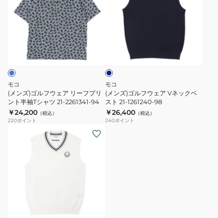
袖
半
ゴ
ゴ
ポ
袖
ル
ル
ロ
ポ
フ
フ
ネ
シ
ロ
ウ
ウ
イ
ャ
シ
ェ
ェ
ビ
ー
ツ
ャ
ア
ア
21-
ツ
リ
V
モコ
モコ
2261341-
21-
ー
ネ
(メンズ)ゴルフウェア リーフプリ
(メンズ)ゴルフウェア Vネックベ
35
2261244-
フ
ント半袖Tシャツ 21-2261341-94
ッ
スト 21-1261240-98
￥24,200
11
￥26,400
プ
ク
（税込）
（税込）
220
ポイント
240
ポイント
リ
ベ
(メ
ン
ス
ン
ト
ト
ズ)
半
21-
ゴ
袖
1261240-
ル
T
98
フ
シ
ウ
ャ
ェ