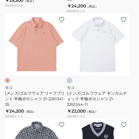
￥25,300
半
プ
（税込）
￥24,200
230
ポイント
（税込）
袖
リ
220
ポイント
ポ
ン
(メ
(メ
ロ
ト
ン
ン
シ
半
ズ)
ズ)
ャ
袖
ゴ
ゴ
ツ
ポ
ル
ル
21-
ロ
フ
フ
ラ
2261340-
シ
ウ
ウ
イ
05
ャ
ェ
ェ
ト
グ
ツ
ア
ア
レ
21-
リ
ギ
ー
モコ
モコ
2261341-
ー
ン
(メンズ)ゴルフウェア リーフプリ
(メンズ)ゴルフウェア ギンガムチ
05
フ
ント 半袖ポロシャツ 21-2261341-
ガ
ェック 半袖ポロシャツ 21-
35
2261244-11
プ
ム
￥24,200
￥22,000
（税込）
（税込）
リ
チ
220
ポイント
200
ポイント
ン
ェ
(メ
(メ
ト
ッ
ン
ン
半
ク
ズ)
ズ)