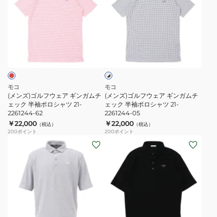
ズ)
ズ)
ゴ
ゴ
ル
ル
フ
フ
ホ
ウ
ウ
ワ
ェ
ェ
イ
ト
ア
ア
×
ギ
ギ
ブ
モコ
モコ
ン
ン
ラ
(メンズ)ゴルフウェア ギンガムチ
(メンズ)ゴルフウェア ギンガムチ
ッ
ガ
ェック 半袖ポロシャツ 21-
ガ
ェック 半袖ポロシャツ 21-
ク
2261244-62
2261244-05
ム
ム
￥22,000
￥22,000
（税込）
（税込）
チ
チ
200
ポイント
200
ポイント
ェ
ェ
(メ
(メ
ッ
ッ
ン
ン
ク
ク
ズ)
ズ)
半
半
ゴ
ゴ
袖
袖
ル
ル
ポ
ポ
フ
フ
ブ
ロ
ロ
ウ
ウ
ラ