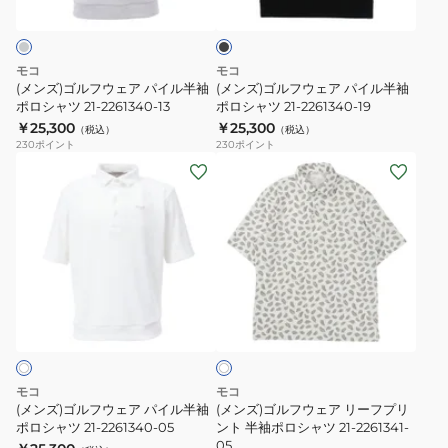
シ
シ
ェ
ェ
ッ
ク
ャ
ャ
ア
ア
ツ
ツ
パ
パ
モコ
モコ
21-
21-
イ
イ
(メンズ)ゴルフウェア パイル半袖
(メンズ)ゴルフウェア パイル半袖
2261244-
2261244-
ル
ポロシャツ 21-2261340-13
ル
ポロシャツ 21-2261340-19
62
￥25,300
05
￥25,300
半
半
（税込）
（税込）
230
ポイント
230
ポイント
袖
袖
(メ
(メ
ポ
ポ
ン
ン
ロ
ロ
ズ)
ズ)
シ
シ
ゴ
ゴ
ャ
ャ
ル
ル
ツ
ツ
フ
フ
21-
21-
オ
ウ
ウ
フ
2261340-
2261340-
ェ
ェ
ホ
13
19
ワ
ア
ア
イ
パ
リ
ト
モコ
モコ
イ
ー
(メンズ)ゴルフウェア パイル半袖
(メンズ)ゴルフウェア リーフプリ
ル
ポロシャツ 21-2261340-05
フ
ント 半袖ポロシャツ 21-2261341-
05