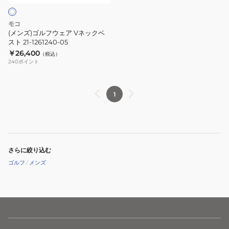
ツ
ア
21-
V
モコ
2261341-
ネ
(メンズ)ゴルフウェア Vネックベ
94
ッ
スト 21-1261240-05
￥26,400
ク
（税込）
240
ポイント
ベ
ス
ト
1
21-
1261240-
05
さらに絞り込む
ゴルフ
/
メンズ