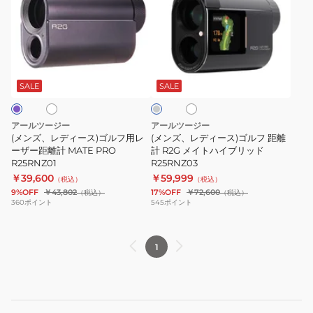
ズ、
ズ、
レ
レ
デ
デ
ィ
ィ
ホ
ホ
グ
ー
ー
ワ
レ
ス)
ス)
イ
ー
SALE
SALE
ト
ゴ
ゴ
ル
ル
アールツージー
アールツージー
フ
フ
(メンズ、レディース)ゴルフ用レ
(メンズ、レディース)ゴルフ 距離
用
ーザー距離計 MATE PRO
距
計 R2G メイトハイブリッド
R25RNZ01
R25RNZ03
レ
離
￥39,600
￥59,999
（税込）
（税込）
ー
計
9%OFF
￥43,802
17%OFF
￥72,600
（税込）
（税込）
ザ
R2G
360
ポイント
545
ポイント
ー
メ
距
イ
1
離
ト
計
ハ
MATE
イ
PRO
ブ