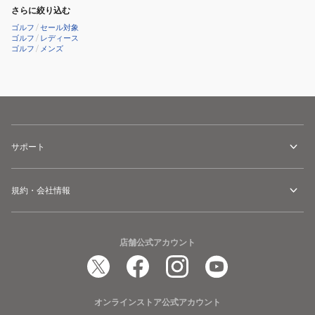
R25RNZ01
リ
さらに絞り込む
ッ
ゴルフ
/
セール対象
ゴルフ
/
レディース
ド
ゴルフ
/
メンズ
R25RNZ03
サポート
規約・会社情報
店舗公式アカウント
オンラインストア公式アカウント