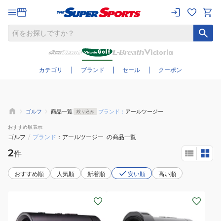
さらに絞り込む
カテゴリ
ブランド
セール
クーポン
ゴルフ
商品一覧
ブランド：
アールツージー
絞り込み
おすすめ
順表示
ゴルフ
/
ブランド
アールツージー
の商品一覧
2
件
おすすめ順
人気順
新着順
安い順
高い順
(メ
(メ
ン
ン