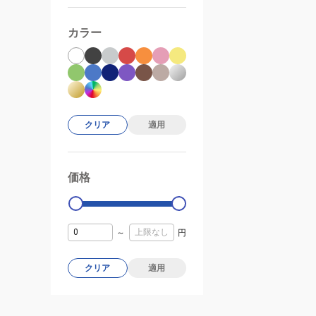
カラー
クリア
適用
価格
99000
0
～
円
クリア
適用