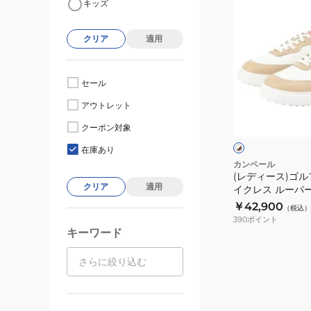
キッズ
デ
ィ
クリア
適用
ー
ス)
ゴ
セール
ル
ホ
アウトレット
フ
ワ
イ
シ
クーポン対象
ト
ン
ュ
×
×
在庫あり
ブ
ブ
ー
カンペール
ラ
ラ
(レディース)ゴル
ズ
ウ
ウ
クリア
適用
イクレス ルーパー G
ス
ン
ン
￥42,900
（税込）
パ
390
ポイント
イ
キーワード
ク
レ
ス
ル