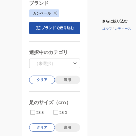
ー
ブランド
パ
カンペール
ー
さらに絞り込む
G200724-
ブランドで絞り込む
ゴルフ
/
レディース
002
選択中のカテゴリ
（未選択）
クリア
適用
足のサイズ（cm）
23.5
25.0
クリア
適用