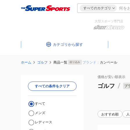
すべてのカテゴリ
大型スポーツ専門店
カテゴリ
ホーム
ゴルフ
商品一覧
ブランド：
カンペール
絞り込み
価格が安い
順表示
ゴルフ
/
ブ
すべての条件をクリア
すべて
メンズ
おすすめ順
人
レディース
(レ