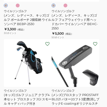
ュ
BEHC-
ド
キ
キ
2340
カ
ッ
ッ
ウイルソンゴルフ
ウイルソンゴルフ
バ
ズ)
ズ)
(メンズ、レディース、キッズ)ゴ
(メンズ、レディース、キッズ)ゴ
ー
ゴ
ルフ ボールポーチ 2個収納 ウイル
ゴ
ルフ フェアウェイウッド用 ヘッ
ソンベア BEBP-2530
ドカバー ウイルソンベア BEHC-
ウ
ル
ル
2550
￥3,300
（税込）
イ
フ
フ
￥5,500
30
ポイント
（税込）
ル
ボ
フ
50
ポイント
ソ
ー
ェ
ン
ル
ア
ベ
ポ
ウ
ア
ー
ェ
BEHC-
チ
イ
2555
2
ウ
個
ッ
収
ド
納
用
ウイルソンゴルフ
ウイルソンゴルフ
ウ
ヘ
(キッズ)ゴルフ ジュニア クラブ4
(メンズ)プロスタッフ PROSTAFF
本セット プロスタッフ JGI スモー
BL021 パター(ロフト3度)艶消しブ
イ
ッ
ル キャディバッグ付き
ラックE-coatingオリジナルスチ
ル
ド