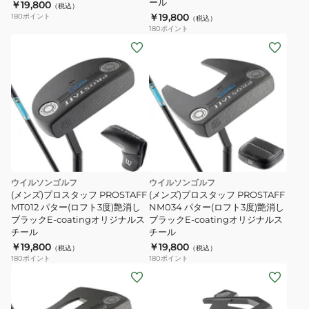
ール
￥19,800
（税込）
ソ
カ
￥19,800
180
ポイント
（税込）
ン
バ
180
ポイント
ベ
ー
ア
ウ
BEBP-
イ
2530
ル
ソ
ン
ベ
ア
BEHC-
ウイルソンゴルフ
ウイルソンゴルフ
(メンズ)プロスタッフ PROSTAFF
2550
(メンズ)プロスタッフ PROSTAFF
MT012 パター(ロフト3度)艶消し
NM034 パター(ロフト3度)艶消し
ブラックE-coatingオリジナルス
ブラックE-coatingオリジナルス
チール
チール
￥19,800
￥19,800
（税込）
（税込）
180
ポイント
180
ポイント