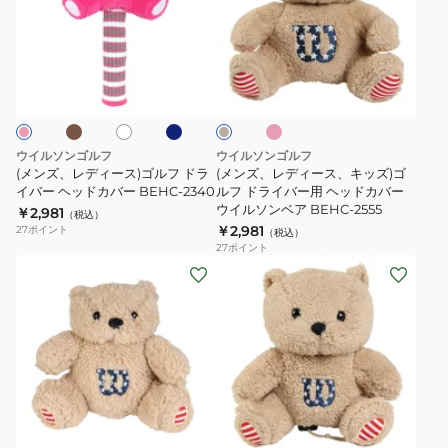
レ
レ
2116LW
ッ
デ
デ
ド
ィ
ィ
ブ
ネ
ピ
ホ
ベ
ヘ
ー
ー
イ
ン
ワ
ー
ッ
ビ
ク
ス)
ス、
イ
ジ
ー
ト
ュ
ド
ゴ
キ
カ
ル
ッ
ウイルソンゴルフ
ウイルソンゴルフ
バ
フ
ズ)
(メンズ、レディース)ゴルフ ドラ
(メンズ、レディース、キッズ)ゴ
ー
ド
イバー ヘッドカバー BEHC-2340
ゴ
ルフ ドライバー用 ヘッドカバー
ウイルソンベア BEHC-2555
￥2,981
BEHC-
ラ
ル
（税込）
￥2,981
27
ポイント
（税込）
2335
イ
フ
27
ポイント
バ
ド
(メ
(メ
ー
ラ
ン
ン
ヘ
イ
ズ、
ズ、
ッ
バ
レ
レ
ド
ー
デ
デ
カ
用
ィ
ィ
ピ
ピ
ベ
バ
ヘ
ー
ー
ン
ー
ー
ッ
ク
ス、
ス、
ジ