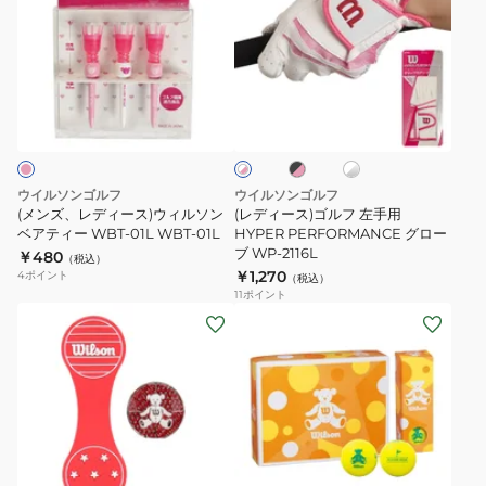
ズ、
ィ
レ
ー
デ
ス)
ィ
ゴ
ブ
ホ
ホ
ー
ル
ラ
ワ
ワ
ス)
フ
ッ
イ
イ
ク
ト
ト
ウ
左
×
×
×
ィ
手
ピ
シ
ピ
ウイルソンゴルフ
ウイルソンゴルフ
ン
ル
ル
用
ン
(メンズ、レディース)ウィルソン
(レディース)ゴルフ 左手用
ク
バ
ク
ソ
ベアティー WBT-01L WBT-01L
HYPER
HYPER PERFORMANCE グロー
ー
ブ WP-2116L
￥480
ン
PERFORMANCE
（税込）
￥1,270
4
ポイント
（税込）
ベ
グ
11
ポイント
ア
ロ
(メ
(レ
テ
ー
ン
デ
ィ
ブ
ズ、
ィ
ー
WP-
レ
ー
WBT-
2116L
デ
ス)
01L
ィ
ゴ
ネ
ピ
ピ
ホ
ホ
イ
WBT-
ー
ル
ン
ン
ワ
ワ
エ