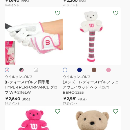
￥1,640
￥2,200
ネ
ー
（税込）
（税込）
14
ポイント
20
ポイント
ッ
ル
(レ
(メ
ト
ポ
デ
ン
(8
ー
ィ
ズ、
個
チ
ー
レ
入
BEBP-
ス)
デ
り)
2320
ゴ
ィ
ネ
ブ
ピ
ブ
ホ
ホ
ル
ー
イ
ラ
ン
ワ
ワ
ビ
ウ
ク
フ
ス)
イ
イ
ー
ン
ト
ト
両
ゴ
手
ル
ウイルソンゴルフ
ウイルソンゴルフ
用
フ
(レディース)ゴルフ 両手用
(メンズ、レディース)ゴルフ フェ
HYPER
HYPER PERFORMANCE グロー
フ
アウェイウッド ヘッドカバー
ブ WP-2116LW
BEHC-2335
PERFORMANCE
ェ
￥2,640
￥2,981
（税込）
（税込）
グ
ア
24
ポイント
27
ポイント
ロ
ウ
(メ
(メ
ー
ェ
ン
ン
ブ
イ
ズ、
ズ、
WP-
ウ