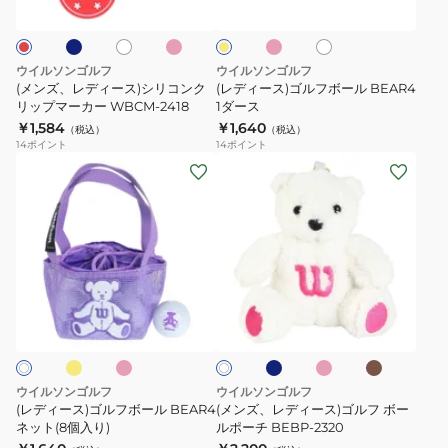
01L
ク
ク
ス)
フ
イ
イ
ロ
ト
ト
ー
シ
ボ
リ
ー
ウイルソンゴルフ
ウイルソンゴルフ
コ
ル
(メンズ、レディース)シリコンク
(レディース)ゴルフボール BEAR4
ン
リップマーカー WBCM-2418
BEAR4
1ダース
￥1,584
￥1,640
ク
1
（税込）
（税込）
14
ポイント
14
ポイント
リ
ダ
(レ
(メ
ッ
ー
デ
ン
プ
ス
ィ
ズ、
マ
ー
レ
ー
ス)
デ
カ
ゴ
ィ
イ
ピ
ネ
ピ
ブ
ー
ホ
ル
ー
ン
イ
ン
ラ
ワ
WBCM-
ク
ビ
ク
ウ
フ
ス)
イ
2418
ー
ン
ト
ボ
ゴ
ー
ル
ウイルソンゴルフ
ウイルソンゴルフ
ル
フ
(レディース)ゴルフボール BEAR4
(メンズ、レディース)ゴルフ ボー
BEAR4
ネット(8個入り)
ボ
ルポーチ BEBP-2320