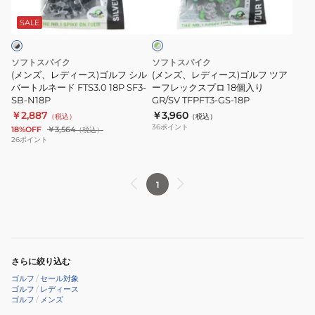
グ
ー
ー
ス
リ
ス)
ス)
パ
SALE
ー
ン
ゴ
ゴ
イ
×
ル
ル
ク
シ
ソフトスパイク
ソフトスパイク
フ
フ
ル
鋲
(メンズ、レディース)ゴルフ シル
(メンズ、レディース)ゴルフ ツア
バ
シ
バートルネード FTS3.0 18P SF3-
ツ
ーフレックスプロ 18個入り
単
ー
SB-N18P
GR/SV TFPFT3-GS-18P
ル
ア
品
￥2,887
￥3,960
（税込）
（税込）
バ
ー
GR/SV
36
ポイント
18%OFF
￥3,564
（税込）
ー
フ
TFPFT3-
26
ポイント
ト
レ
GS
ル
ッ
1
ネ
ク
ー
ス
ド
プ
FTS3.0
ロ
18P
18
さらに絞り込む
SF3-
個
ゴルフ
/
セール対象
SB-
ゴルフ
/
レディース
入
ゴルフ
/
メンズ
N18P
り