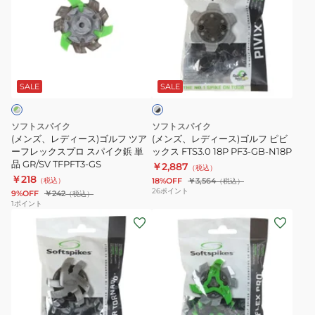
ズ、
ズ、
レ
レ
デ
デ
ィ
ィ
グ
ー
ー
レ
ス)
ス)
SALE
SALE
ー
×
ゴ
ゴ
ブ
ル
ル
ラ
ソフトスパイク
ソフトスパイク
フ
フ
ッ
(メンズ、レディース)ゴルフ ツア
(メンズ、レディース)ゴルフ ピビ
ク
ツ
ーフレックスプロ スパイク鋲 単
ピ
ックス FTS3.0 18P PF3-GB-N18P
品 GR/SV TFPFT3-GS
￥2,887
ア
ビ
（税込）
￥218
（税込）
18%OFF
￥3,564
（税込）
ー
ッ
26
ポイント
9%OFF
￥242
（税込）
フ
ク
1
ポイント
(メ
(メ
レ
ス
ン
ン
ッ
FTS3.0
ズ、
ズ、
ク
18P
レ
レ
ス
PF3-
デ
デ
プ
GB-
ィ
ィ
ロ
N18P