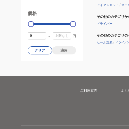
アイアンセット
/
セー
価格
99000
0
その他のカテゴリか
ドライバー
その他のカテゴリの
～
円
セール対象
/
ドライバ
クリア
適用
ご利用案内
よく