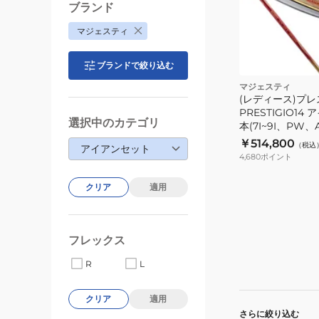
ブランド
マジェスティ
ブランドで絞り込む
マジェスティ
(レディース)プレ
PRESTIGIO14
選択中のカテゴリ
本(7I~9I、PW、
￥514,800
（税込
アイアンセット
4,680
ポイント
クリア
適用
フレックス
R
L
クリア
適用
さらに絞り込む