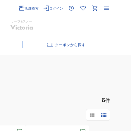
店舗検索
ログイン
サーフ&スノー
クーポン
6
件