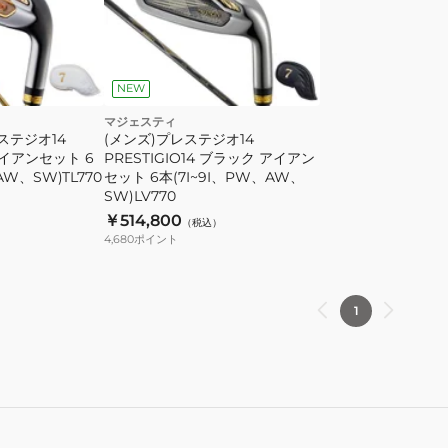
NEW
マジェスティ
ステジオ14
(メンズ)プレステジオ14
 アイアンセット 6
PRESTIGIO14 ブラック アイアン
AW、SW)TL770
セット 6本(7I~9I、PW、AW、
SW)LV770
）
￥514,800
（税込）
4,680
ポイント
1