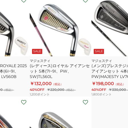
SALE
SALE
マジェスティ
マジェスティ
OYALE 2025
(レディース)ロイヤル アイアンセ
(メンズ)プレステジオ1
(6I~9I、
ット 5本(7I~9I、PW、
アイアンセット 4本(7
 LV560B
SW)TL560L
PW)MAJESTY LV7
￥132,000
￥198,000
）
（税込）
（税込）
00
40%OFF
￥220,000
40%OFF
￥330,000
（税込）
（税込）
1,200
ポイント
1,800
ポイント