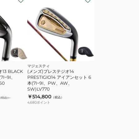
マジェスティ
3 BLACK
(メンズ)プレステジオ14
I~9I、
PRESTIGIO14 アイアンセット 6
60
本(7I~9I、PW、AW、
SW)LV770
￥514,800
（税込）
（税込）
4,680
ポイント