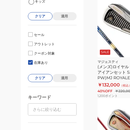
キッズ
クリア
適用
セール
アウトレット
SALE
クーポン対象
マジェスティ
在庫あり
(メンズ)ロイヤル R
アイアンセット 5本
PW)MJ ROYALE
クリア
適用
￥132,000
（税込
40%OFF
￥220,0
1,200
ポイント
キーワード