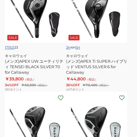
ズ)APEX
ズ)APEX
UW
Ti
ユ
SUPER
ー
ハ
テ
イ
ィ
ブ
SALE
SALE
リ
リ
17
19
21
23
3H
4H
5H
テ
ッ
キャロウェイ
キャロウェイ
ィ
ド
(メンズ)APEX UW ユーティリテ
(メンズ)APEX Ti SUPER ハイブリ
TENSEI
VENTUS
ィ TENSEI BLACK SILVER 70
ッド VENTUS SILVER 6 for
for Callaway
Callaway
BLACK
SILVER
￥39,800
￥44,800
（税込）
（税込）
SILVER
6
34%OFF
￥60,500
36%OFF
￥70,400
（税込）
（税込）
70
for
361
ポイント
407
ポイント
for
(メ
Callaway
(メ
Callaway
ン
ン
ズ)
ズ)
左
ク
用
ア
ク
ン