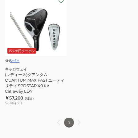
テ
テ
デ
ィ
ィ
ィ
ATHLEMAX
ATHLEMAX
ー
60
80
ス)
ク
ア
ン
15,728円クーポン
タ
4H
5H
6H
ム
キャロウェイ
QUANTUM
(レディース)クアンタム
MAX
QUANTUM MAX FAST ユーティ
リティ SPDSTAR 40 for
FAST
Callaway LDY
ユ
￥57,200
（税込）
ー
520
ポイント
テ
ィ
1
リ
テ