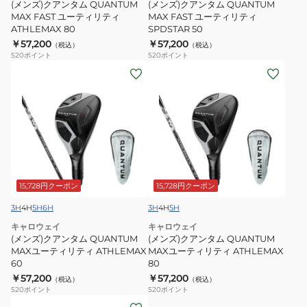
(メンズ)クアンタム QUANTUM
(メンズ)クアンタム QUANTUM
ユ
ユ
MAX FAST ユーティリティ
MAX FAST ユーティリティ
ATHLEMAX 80
SPDSTAR 50
ー
ー
￥57,200
￥57,200
（税込）
（税込）
テ
テ
520
ポイント
520
ポイント
ィ
ィ
(メ
(メ
リ
リ
ン
ン
テ
テ
ズ)
ズ)
ィ
ィ
ク
ク
ATHLEMAX
SPDSTAR
ア
ア
80
50
ン
ン
タ
タ
ム
ム
15,728円クーポン
15,728円クーポン
QUANTUM
QUANTUM
3H
4H
5H
6H
3H
4H
5H
MAX
MAX
キャロウェイ
キャロウェイ
ユ
ユ
(メンズ)クアンタム QUANTUM
(メンズ)クアンタム QUANTUM
ー
ー
MAXユーティリティ ATHLEMAX
MAXユーティリティ ATHLEMAX
60
80
テ
テ
￥57,200
￥57,200
（税込）
（税込）
ィ
ィ
520
ポイント
520
ポイント
リ
リ
(レ