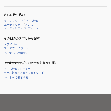
ィ
SPDSTAR
40
さらに絞り込む
for
ユーティリティ
/
セール対象
Callaway
ユーティリティ
/
メンズ
ユーティリティ
/
レディース
LDY
その他のカテゴリから探す
ドライバー
フェアウェイウッド
すべて表示する
その他のカテゴリのセール対象から探す
セール対象
/
ドライバー
セール対象
/
フェアウェイウッド
すべて表示する