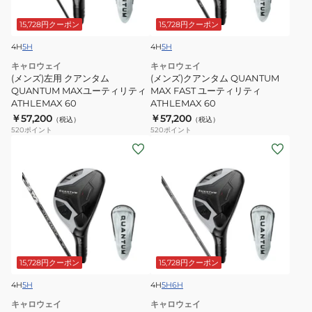
ア
タ
ン
ム
15,728円クーポン
15,728円クーポン
タ
QUANTUM
4H
5H
4H
5H
ム
MAX
キャロウェイ
キャロウェイ
QUANTUM
FAST
(メンズ)左用 クアンタム
(メンズ)クアンタム QUANTUM
MAX
ユ
QUANTUM MAXユーティリティ
MAX FAST ユーティリティ
ATHLEMAX 60
ATHLEMAX 60
ユ
ー
￥57,200
￥57,200
（税込）
（税込）
ー
テ
520
ポイント
520
ポイント
テ
ィ
(メ
(メ
ィ
リ
ン
ン
リ
テ
ズ)
ズ)
テ
ィ
ク
ク
ィ
ATHLEMAX
ア
ア
ATHLEMAX
60
ン
ン
60
タ
タ
ム
ム
15,728円クーポン
15,728円クーポン
QUANTUM
QUANTUM
4H
5H
4H
5H
6H
MAX
MAX
キャロウェイ
キャロウェイ
FAST
FAST