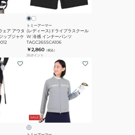
ギ
ワ
イ
ラ
イ
ン
プ
ス
ラ
TAGC25S080021
ス
トミーアーマー
ウェア アウタ
BLK
(レディース)ドライプラスクール
ク
ルジップジャケ
W 冷感 インナーパンツ
ー
012
TAGC26SSCA106
ル
￥2,860
（税込）
W
26
ポイント
冷
(レ
感
デ
イ
ィ
ン
ー
ナ
ス)
ー
ゴ
パ
ル
グ
ン
フ
レ
SALE
ツ
ウ
TAGC26SSCA106
ェ
ア
トミーアーマー