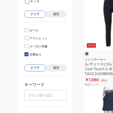
キッズ
デ
ィ
クリア
適用
ー
ス)
ゴ
セール
ル
ブ
アウトレット
フ
ラ
ッ
SALE
接
クーポン対象
ク
ク
触
在庫あり
冷
トミーアーマー
(レディース)ゴル
感
クリア
適用
Cool Touch レ
Cool
TAGC24S08006
Touch
￥1,980
（税込）
レ
キーワード
18
ポイント
ギ
(レ
ン
デ
ス
ィ
TAGC24S08006
ー