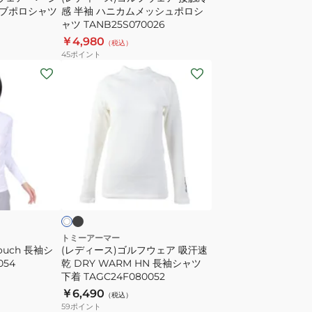
ブポロシャツ
感 半袖 ハニカムメッシュポロシ
ャ
触
ャツ TANB25S070026
ツ
冷
￥4,980
（税込）
TAGC24B080116
感
45
ポイント
半
(レ
袖
デ
ハ
ィ
ニ
ー
カ
ス)
ム
ゴ
メ
ル
ブ
ホ
ッ
ラ
フ
ワ
ッ
シ
ウ
ュ
ェ
ポ
ア
トミーアーマー
ouch 長袖シ
(レディース)ゴルフウェア 吸汗速
ロ
吸
054
乾 DRY WARM HN 長袖シャツ
シ
汗
下着 TAGC24F080052
ャ
速
￥6,490
（税込）
ツ
乾
59
ポイント