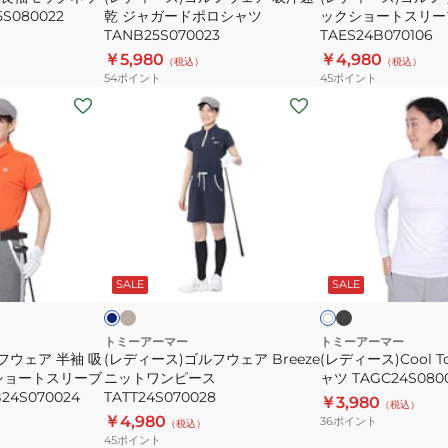
S080022
乾 ジャガードポロシャツ
ックショートスリー
汗
ー
TANB25S070023
TAES24B070106
速
シ
￥5,980
￥4,980
（税込）
（税込）
乾
ッ
54
ポイント
45
ポイント
ジ
ク
(レ
(レ
ャ
シ
デ
デ
ガ
ョ
ィ
ィ
2
ー
ー
ー
ー
ド
ト
ス)
ス)Cool
ポ
ス
ゴ
Touch
ロ
リ
ル
長
ベ
ブ
ネ
ホ
シ
ー
ー
ラ
フ
袖
イ
ワ
ジ
ッ
ビ
SALE
SALE
イ
イ
ャ
ブ
ウ
シ
ュ
ク
ク
ト
ト
ツ
ポ
ェ
ャ
TANB25S070023
ロ
ア
ツ
トミーアーマー
トミーアーマー
フウェア 半袖 吸
(レディース)ゴルフウェア Breeze
(レディース)Cool T
シ
Breeze
TAGC24S080054
ub ショートスリーブ
ニットワンピース
ャツ TAGC24S080
ャ
ニ
4S070024
TATT24S070028
￥3,980
（税込）
ツ
ッ
￥4,980
36
ポイント
（税込）
TAES24B070106
ト
45
ポイント