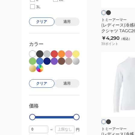
ッ
イ
袖
ク
3L
ダ
ト
モ
ー
ッ
トミーアーマー
クリア
適用
(レディース)冷
ク
クシャツ TAGC26
ネ
￥4,290
（税込）
ッ
カラー
39
ポイント
ク
シ
(レ
ャ
デ
ツ
ィ
TAGC26SSCA101
ー
クリア
適用
ス)
冷
感
ブ
ホ
ラ
価格
長
99000
0
ワ
ッ
イ
袖
ク
ク
ト
モ
ッ
トミーアーマー
～
円
(レディース)冷感
ク