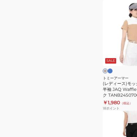
速
(レ
乾
デ
Lt.
ィ
Slub
ー
シ
ス)
ョ
モ
ー
ッ
ラ
ベ
ト
イ
ク
ー
ト
ジ
SALE
ス
ネ
ブ
ュ
ト
リ
ッ
ル
ー
ー
ク
トミーアーマー
(レディース)モッ
ブ
ゴ
半袖 JAQ Waff
ポ
ル
ク TANB24S070
ロ
フ
￥1,980
（税込）
シ
半
18
ポイント
ャ
袖
(レ
ツ
JAQ
デ
TANB24S07002
Waffle
ィ
半
ー