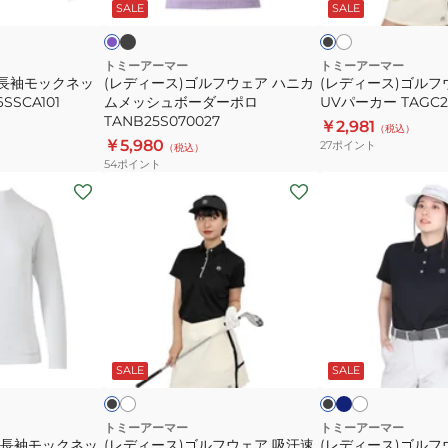
ッ
イ
ン
ッ
SALE
SALE
イ
ウ
ウ
ク
ク
ト
ク
ト
ェ
ェ
ア
ア
トミーアーマー
トミーアーマー
感長袖モックネッ
(レディース)ゴルフウェア ハニカ
(レディース)ゴルフ
ハ
軽
SSCA101
ムメッシュボーダーポロ
UVパーカー TAGC2
ニ
量
TANB25S070027
￥2,981
（税込）
カ
UV
￥5,980
27
ポイント
（税込）
ム
パ
54
ポイント
メ
ー
(レ
(レ
ッ
カ
デ
デ
シ
ー
ィ
ィ
ュ
TAGC25S070020
ー
ー
ボ
ス)
ス)
ー
ゴ
ゴ
ダ
ル
ル
ネ
ホ
ホ
ブ
ブ
ー
イ
ワ
ワ
フ
フ
ラ
ラ
ビ
イ
イ
ッ
ッ
ー
SALE
SALE
ポ
ウ
ウ
ー
ト
ト
ト
ク
ロ
ェ
ェ
TANB25S070027
ア
ア
トミーアーマー
トミーアーマー
 長袖モックネッ
(レディース)ゴルフウェア 吸汗速
(レディース)ゴルフ
吸
ベ