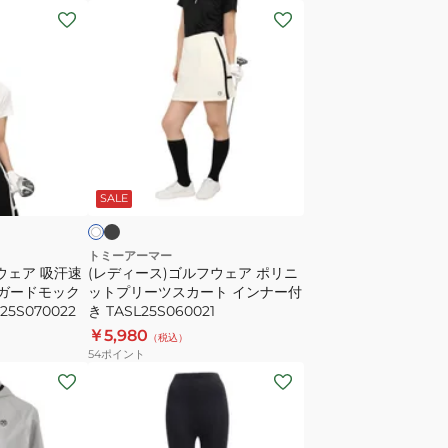
TANB25S070026
DRY
(レ
WARM
デ
HN
ィ
長
ー
袖
ス)
シ
ゴ
ャ
ル
ブ
オ
ツ
ラ
フ
フ
ッ
SALE
下
ウ
着
ェ
TAGC24F080052
ア
トミーアーマー
ウェア 吸汗速
(レディース)ゴルフウェア ポリニ
ポ
ャガードモック
ットプリーツスカート インナー付
リ
5S070022
き TASL25S060021
ニ
￥5,980
（税込）
ッ
54
ポイント
ト
(レ
プ
デ
リ
ィ
ー
ー