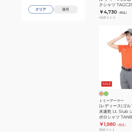
クシャツ TAGC25
ネ
クリア
適用
￥4,730
（税込）
ッ
43
ポイント
ク
シ
(レ
ャ
デ
ツ
ィ
TAGC25S08002
ー
ス)
ゴ
ル
グ
オ
リ
フ
レ
ー
ン
SALE
ウ
ン
ジ
ー
ェ
ア
トミーアーマー
(レディース)ゴル
半
水速乾 Lt. Sl
袖
ポロシャツ TANB2
吸
￥1,980
（税込）
水
18
ポイント