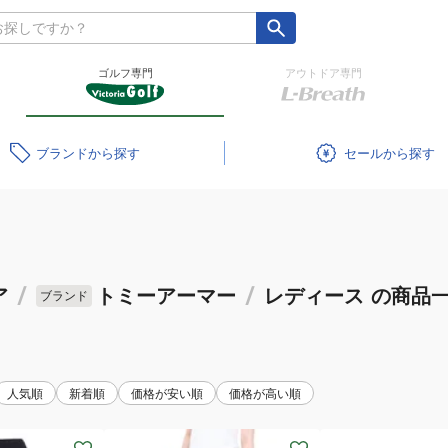
ゴルフ専門
アウトドア専門
ブランド
セール
ア
/
トミーアーマー
/
レディース
の商品
ブランド
人気順
新着順
価格が安い順
価格が高い順
(レ
(レ