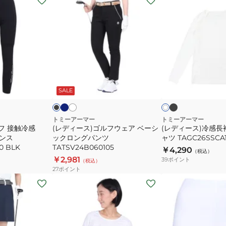
デ
デ
ィ
ィ
ー
ー
ス)
ス)
ゴ
冷
ル
感
ネ
ブ
ホ
ブ
ホ
イ
ラ
ワ
フ
長
ラ
ワ
ビ
ッ
イ
ッ
ッ
SALE
イ
ウ
袖
ー
ク
ュ
ト
ク
ト
ェ
U
ア
ネ
トミーアーマー
トミーアーマー
フ 接触冷感
(レディース)ゴルフウェア ベーシ
(レディース)冷感長
ベ
ッ
ギンス
ックロングパンツ
ャツ TAGC26SSCA
ー
ク
0 BLK
TATSV24B060105
￥4,290
（税込）
シ
シ
￥2,981
39
ポイント
（税込）
ッ
ャ
27
ポイント
ク
ツ
(レ
(レ
ロ
TAGC26SSCA102
デ
デ
ン
ィ
ィ
0
グ
ー
ー