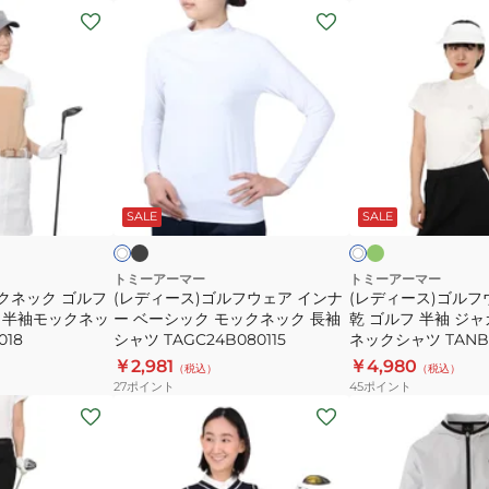
ワ
(レ
(レ
ン
デ
デ
ピ
ィ
ィ
ー
ー
ー
ス
ス)
ス)
TATT24S070028
ゴ
ゴ
ル
ル
ブ
グ
ホ
ホ
ラ
リ
フ
フ
ワ
ワ
ッ
ー
SALE
SALE
イ
イ
ホ
ウ
ウ
ク
ン
ク
ト
ワ
ェ
ェ
イ
ト
ア
ア
トミーアーマー
トミーアーマー
クネック ゴルフ
(レディース)ゴルフウェア インナ
(レディース)ゴルフ
イ
吸
le 半袖モックネッ
ー ベーシック モックネック 長袖
乾 ゴルフ 半袖 ジ
ン
汗
018
シャツ TAGC24B080115
ネックシャツ TANB2
ナ
速
￥2,981
￥4,980
（税込）
（税込）
ー
乾
27
ポイント
45
ポイント
ベ
ゴ
(レ
(レ
ー
ル
デ
デ
4
シ
フ
ィ
ィ
ッ
半
ー
ー