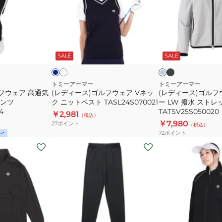
ク
袖
ス)
ス)
モ
ジ
ゴ
ゴ
ッ
ャ
ル
ル
ブ
ホ
ネ
グ
ク
ガ
ラ
ワ
フ
フ
イ
レ
ッ
イ
ビ
ー
ッ
SALE
SALE
ネ
ー
ウ
ウ
ク
ト
ク
ッ
ド
ェ
ェ
ク
モ
ア
ア
トミーアーマー
トミーアーマー
フウェア 高通気
(レディース)ゴルフウェア Vネッ
(レディース)ゴルフ
8
長
ッ
V
ア
ンツ
ク ニットベスト TASL24S070021
ー LW 撥水 スト
袖
ク
ネ
ウ
4
TATSV25S050020
￥2,981
（税込）
シ
ネ
ッ
タ
￥7,980
27
ポイント
（税込）
ャ
ッ
ク
ー
72
ポイント
ツ
ク
ニ
LW
(レ
(レ
TAGC24B080115
シ
ッ
撥
デ
デ
ャ
ト
水
ィ
ィ
ツ
ベ
ス
ー
ー
TANB25S070022
ス
ト
ス)
ス)
ト
レ
ゴ
ゴ
TASL24S070021
ッ
ル
ル
カ
ブ
ブ