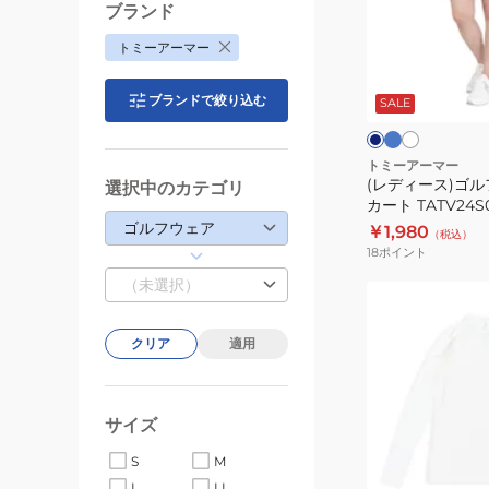
BLK
ス)
ブランド
ゴ
トミーアーマー
ル
ブ
ホ
ネ
ル
ワ
フ
イ
ー
イ
ブランドで絞り込む
ビ
SALE
ウ
ト
ー
ト
ェ
ア
トミーアーマー
(レディース)ゴル
選択中のカテゴリ
ミ
カート TATV24S
ニ
ゴルフウェア
￥1,980
（税込）
ス
18
ポイント
カ
（未選択）
ー
(レ
ト
デ
TATV24S06002
クリア
適用
ィ
ー
ス)
サイズ
冷
感
ブ
S
M
ホ
ラ
長
ワ
L
LL