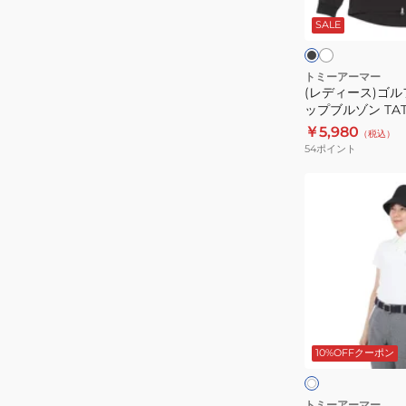
ン
ワ
フ
ラ
イ
ッ
SALE
ツ
ウ
ト
ク
ク
TAMP25S06002
ェ
ア
トミーアーマー
(レディース)ゴル
フ
ップブルゾン TATJ
ル
￥5,980
（税込）
ジ
54
ポイント
ッ
プ
(レ
ブ
デ
ル
ィ
ゾ
ー
ン
ス)
TATJ24S050015
ゴ
ル
ホ
フ
ワ
10%OFFクーポン
イ
ウ
ト
ト
ェ
ア
トミーアーマー