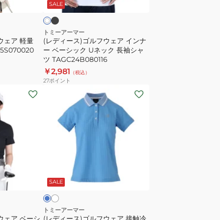
ッ
SALE
ポ
ウ
ロ
ェ
シ
ア
トミーアーマー
ウェア 軽量
(レディース)ゴルフウェア インナ
ャ
イ
5S070020
ー ベーシック Uネック 長袖シャ
ツ
ン
ツ TAGC24B080116
TAES24B070107
ナ
￥2,981
（税込）
ー
27
ポイント
ベ
(レ
ー
デ
シ
ィ
ッ
ー
ク
ス)
U
ゴ
ネ
ル
ホ
ブ
ッ
ワ
フ
ル
イ
SALE
ク
ウ
長
ェ
袖
ア
トミーアーマー
ウェア ベーシ
(レディース)ゴルフウェア 接触冷
シ
接