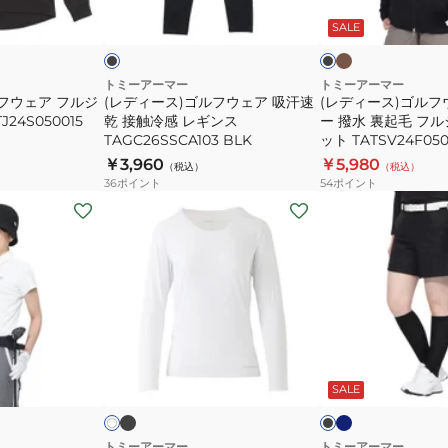
チ
ー
フ
フ
ラ
ラ
キ
ッ
ッ
ッ
SALE
パ
ウ
ウ
ト
ク
ク
4
ー
ェ
ェ
カ
ア
ア
トミーアーマー
トミーアーマー
フウェア フルジ
(レディース)ゴルフウェア 吸汗速
ー
(レディース)ゴルフ
吸
ア
24S050015
乾 接触冷感 レギンス
ー 撥水 裏起毛 フ
TATSV25S050020
汗
ウ
TAGC26SSCA103 BLK
ット TATSV24F050
速
タ
￥3,960
￥5,980
（税込）
（税込）
乾
ー
36
ポイント
54
ポイント
接
撥
(レ
(レ
触
水
デ
デ
冷
裏
ィ
ィ
感
起
ー
ー
レ
毛
ス)
ス)
ギ
フ
冷
ゴ
ン
ル
感
ル
ブ
ネ
ブ
ホ
ス
ジ
ラ
イ
長
フ
ラ
ワ
ッ
ビ
ッ
ー
SALE
イ
TAGC26SSCA103
ッ
袖
ウ
ク
ー
ク
BLK
プ
U
ェ
ジ
ネ
ア
トミーアーマー
トミーアーマー