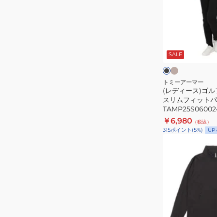
袖
ス)
モ
ゴ
ッ
ル
ベ
ブ
ク
ー
フ
ラ
ジ
ッ
SALE
ネ
ウ
ュ
ク
ー
ッ
ェ
ク
ア
トミーアーマー
(レディース)ゴル
TANB24S07001
高
スリムフィットパ
通
TAMP25S06002
気
￥6,980
（税込）
ス
315
ポイント
(
5
%)
UP
リ
(レ
ム
デ
フ
ィ
ィ
ー
ッ
ス)
ト
ゴ
パ
ル
ホ
ブ