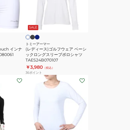
ッ
ス)
プ
ゴ
キ
ル
ブ
ネ
ホ
ュ
ラ
イ
フ
ワ
ッ
ビ
SALE
ロ
ウ
ー
ッ
ェ
ト
ア
トミーアーマー
ouch インナ
TAMP25S060025
(レディース)ゴルフウェア ベーシ
ベ
80061
ックロングスリーブポロシャツ
ー
TAES24B070107
シ
￥3,980
（税込）
ッ
36
ポイント
ク
(レ
ロ
デ
ン
ィ
グ
ー
ス
ス)
リ
ゴ
ー
ル
ブ
ホ
ブ
ラ
フ
ワ