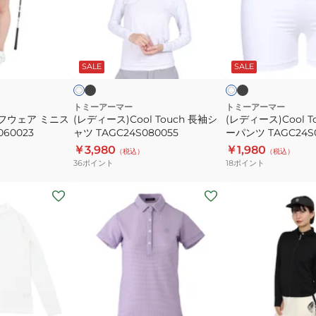
パ
ス)Cool
ス)Cool
ン
Touch
Touch
ツ
長
イ
ブ
ブ
ホ
ホ
TATSV24B060105
ラ
ラ
袖
ン
ワ
ワ
ッ
ッ
SALE
SALE
イ
イ
イ
シ
ナ
ク
ク
ク
ト
ト
ャ
ー
ツ
パ
トミーアーマー
トミーアーマー
フウェア ミニス
(レディース)Cool Touch 長袖シ
(レディース)Cool T
TAGC24S080055
ン
060023
ャツ TAGC24S080055
ーパンツ TAGC24S0
ツ
￥3,980
￥1,980
（税込）
（税込）
TAGC24S080061
36
ポイント
18
ポイント
(レ
(レ
デ
デ
3
ィ
ィ
ー
ー
ス)
ス)
ゴ
ゴ
ル
ル
ブ
ホ
ラ
ブ
ラ
ワ
フ
フ
ベ
ラ