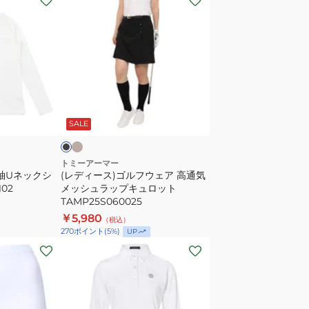
デ
ィ
ー
ス)
ゴ
ル
ベ
ブ
ー
フ
ラ
ジ
SALE
ウ
ェ
ア
トミーアーマー
袖Uネックシ
(レディース)ゴルフウェア 高通気
高
102
メッシュラップキュロット
通
TAMP25S060025
気
￥5,980
（税込）
メ
270
ポイント
(
5
%)
UP
ッ
(レ
シ
デ
ュ
ィ
ラ
ー