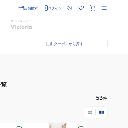
店舗検索
ログイン
サーフ&スノー
クーポン
一覧
53
件
(レ