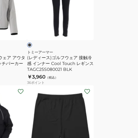
ツ
ス)
ス
ゴ
カ
ル
ブ
ー
フ
ラ
ト
ウ
イ
ェ
ン
ア
トミーアーマー
ウェア アウタ
(レディース)ゴルフウェア 接触冷
ナ
接
レッチパーカー
感 インナー Cool Touch レギンス
ー
触
TAGC25S080021 BLK
付
冷
￥3,960
（税込）
き
感
36
ポイント
TASL25S060021
イ
(レ
ン
デ
ナ
ィ
ー
ー
Cool
ス)
Touch
ド
レ
ラ
ホ
ブ