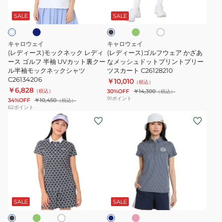
ブ
ッ
ル
袖
ラ
ワ
ラ
ッ
ク
フ
イ
ポ
ッ
SALE
SALE
シ
ト
ク
ネ
ウ
ロ
ュ
ッ
ェ
グ
シ
キャロウェイ
キャロウェイ
リ
ク
ア
ャ
(レディース)モックネック レディ
(レディース)ゴルフウェア かざあ
ー
レ
ース ゴルフ 半袖 UVカット裏クー
か
なメッシュドットプリントプリー
ツ
ン
ル半袖モックネックシャツ
ツスカート C26128210
デ
ざ
C26134200
C26134206
￥10,010
（税込）
ィ
あ
￥6,828
（税込）
30%OFF
￥14,300
（税込）
ー
な
91
ポイント
34%OFF
￥10,450
（税込）
62
ポイント
ス
メ
(レ
(レ
ゴ
ッ
デ
デ
ル
シ
ィ
ィ
フ
ュ
ー
ー
半
ド
ス)
ス)
袖
ッ
ゴ
ゴ
UV
ト
フ
ピ
ホ
ネ
ル
ル
ン
ワ
カ
プ
イ
ク
フ
フ
イ
ビ
SALE
SALE
ッ
リ
ト
ー
ウ
ウ
ト
ン