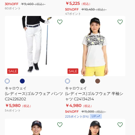
￥5,225
30%OFF
￥9,460
（税込）
（税込）
モ
エ
60
ポイント
50%OFF
￥10,450
（税込）
ッ
ス
47
ポイント
(レ
(レ
ク
テ
デ
デ
ネ
ル
ィ
ィ
ッ
ワ
ー
ー
ク
ッ
ス)
ス)
シ
フ
ゴ
ゴ
ャ
ル
ネ
ブ
カ
ホ
ル
ル
ツ
半
ラ
ー
ワ
ッ
キ
フ
フ
C25134202
袖
SALE
SALE
イ
ク
ト
ウ
ウ
モ
ェ
ェ
ッ
キャロウェイ
キャロウェイ
ア
ア
ク
(レディース)ゴルフウェア パンツ
(レディース)ゴルフウェア 半袖シ
パ
C24226202
半
ャツ C24134214
ネ
￥5,980
￥4,980
ン
袖
（税込）
（税込）
ッ
54
ポイント
54%OFF
￥11,000
（税込）
ツ
シ
ク
UP
225
ポイント
(
5
%)
C24226202
ャ
シ
(レ
(レ
ツ
ャ
デ
デ