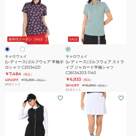
C24134214
ツ
ィ
ィ
C26134202-
ー
ー
1030
ス)
ス)
ゴ
ゴ
ホ
グ
ル
ル
リ
フ
フ
ー
条件付クーポン
SALE
SALE
ン
ウ
ウ
ェ
ェ
キャロウェイ
キャロウェイ
ア
ア
(レディース)ゴルフウェア 半袖ポ
(レディース)ゴルフウェア ストラ
半
ロシャツ C25134221
ス
イプ ジャカード半袖シャツ
C26134203-1140
￥7,484
袖
ト
（税込）
￥6,933
43%OFF
￥13,200
（税込）
（税込）
ポ
ラ
68
ポイント
36%OFF
￥10,890
（税込）
ロ
イ
63
ポイント
(レ
(レ
シ
プ
デ
デ
ャ
ジ
ィ
ィ
ツ
ャ
ー
ー
C25134221
カ
ス)
ス)
ー
ゴ
ゴ
ド