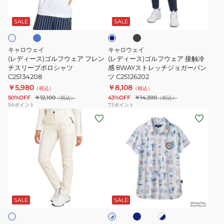
ブ
ブ
ネ
ル
ル
半
ラ
イ
ッ
フ
フ
袖
ビ
SALE
SALE
ク
ー
ウ
ウ
シ
ェ
ェ
ャ
キャロウェイ
キャロウェイ
ア
ア
ツ
(レディース)ゴルフウェア フレン
(レディース)ゴルフウェア 接触冷
フ
チスリーブポロシャツ
接
感 8WAYストレッチジョガーパン
C26134203-
C25134208
ツ C25126202
レ
触
1120
￥5,980
￥8,108
（税込）
（税込）
ン
冷
50%OFF
￥12,100
43%OFF
￥14,300
（税込）
（税込）
チ
感
54
ポイント
73
ポイント
(レ
(レ
ス
8WAY
デ
デ
リ
ス
ィ
ィ
ー
ト
ー
ー
ブ
レ
ス)
ス)
ポ
ッ
ゴ
ゴ
ロ
チ
ネ
ホ
ホ
ル
ル
シ
ジ
イ
ワ
ワ
ビ
フ
フ
イ
ャ
ョ
SALE
SALE
イ
ー
ト
ト
ウ
ウ
ツ
ガ
×
×
ェ
ェ