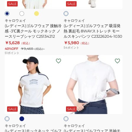
ワ
ロ
フ
フ
コ
イ
SALE
SALE
イ
ー
ト
ウ
ウ
モ
ン
ェ
ェ
ッ
ナ
キャロウェイ
キャロウェイ
ア
ア
ク
ー
(レディース)ゴルフウェア 接触冷
(レディース)ゴルフウェア 吸湿発
接
感 -3℃裏クール モックネック ノ
吸
熱 裏起毛 8WAYストレッチ モー
ネ
シ
ースリーブシャツ C25134212
ルスキンパンツ C23226204-1030
触
湿
ッ
ャ
￥5,628
￥5,980
（税込）
（税込）
冷
発
ク
ツ
54
ポイント
40%OFF
￥9,460
（税込）
感
熱
シ
C24932201
51
ポイント
(レ
(レ
-3℃
裏
ャ
デ
デ
裏
起
ツ
ィ
ィ
ク
毛
C24233232-
ー
ー
ー
8WAY
1030
ス)
ス)
ル
ス
モ
ゴ
モ
ト
ネ
ホ
ッ
ル
ッ
レ
ワ
ク
フ
ク
ッ
SALE
SALE
イ
ト
ネ
ウ
ネ
チ
ッ
ェ
ッ
モ
キャロウェイ
キャロウェイ
ク
ア
ク
ー
(レディース)モックネック ゴルフ
(レディース)ゴルフウェア 半袖モ