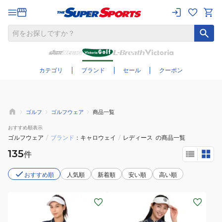
さらに絞り込む
カテゴリ
ブランド
セール
クーポン
ゴルフ
ゴルフウェア
商品一覧
おすすめ
順表示
ゴルフウェア
/
ブランド
キャロウェイ
/
レディース
の商品一覧
135
件
おすすめ順
人気順
新着順
安い順
高い順
(レ
(レ
デ
デ