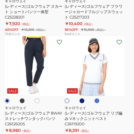
キャロウェイ
キャロウェイ
ア
ア
プ
ー
(レディース)ゴルフウェア スカー
(レディース)ゴルフウェア フラワ
ス
ト ショートパンツ一体型
フ
ージャカードフルジップスウェッ
ワ
ツ
C25228201
ト C25217203
カ
ラ
ン
ス
￥7,920
￥10,400
（税込）
（税込）
ー
ワ
ピ
カ
40%OFF
￥13,200
36%OFF
￥16,500
（税込）
（税込）
ト
ー
ー
ー
72
ポイント
94
ポイント
(レ
(レ
シ
ジ
ス
ト
デ
デ
ョ
ャ
C26129200-
C26128230
ィ
ィ
ー
カ
1010
ー
ー
ト
ー
ス)
ス)
パ
ド
ゴ
ゴ
ン
フ
ブ
ネ
ラ
ホ
ホ
ル
ル
ツ
ル
イ
イ
ワ
ワ
ビ
ト
フ
フ
イ
一
ジ
SALE
SALE
イ
ー
ブ
ト
ト
ウ
ウ
体
ッ
ル
ェ
ェ
ー
型
プ
キャロウェイ
キャロウェイ
ア
ア
C25228201
ス
(レディース)ゴルフウェア 8WAY
(レディース)ゴルフウェア リブ編
8WAY
ストレッチワンタックパンツ
リ
み Vネックニットベスト
ウ
C26126205
C26119200
ス
ブ
ェ
￥8,980
￥8,391
（税込）
（税込）
ト
編