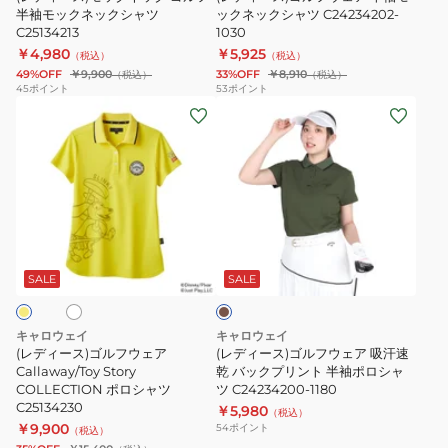
ゴ
半袖モックネックシャツ
半
ックネックシャツ C24234202-
ノ
ル
C25134213
1030
ル
袖
ー
ス
￥4,980
￥5,925
（税込）
（税込）
フ
モ
ス
キ
49%OFF
￥9,900
33%OFF
￥8,910
（税込）
（税込）
半
ッ
リ
ン
45
ポイント
53
ポイント
(レ
(レ
袖
ク
ー
パ
デ
デ
モ
ネ
ブ
ン
ィ
ィ
ッ
ッ
シ
ツ
ー
ー
ク
ク
ャ
C23226204-
ス)
ス)
ネ
シ
ツ
1030
ゴ
ゴ
ッ
ャ
C25134212
ホ
カ
ル
ル
ク
ツ
ー
フ
フ
シ
C24234202-
キ
SALE
SALE
ウ
ウ
ャ
1030
ェ
ェ
ツ
キャロウェイ
キャロウェイ
ア
ア
C25134213
(レディース)ゴルフウェア
(レディース)ゴルフウェア 吸汗速
Callaway/Toy
Callaway/Toy Story
吸
乾 バックプリント 半袖ポロシャ
COLLECTION ポロシャツ
ツ C24234200-1180
Story
汗
C25134230
￥5,980
（税込）
COLLECTION
速
￥9,900
54
ポイント
（税込）
ポ
乾