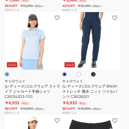
￥7,980
￥5,980
（税込）
（税込）
ト
ト
39%OFF
￥13,200
42%OFF
￥10,450
（税込）
（税込）
レ
レ
72
ポイント
54
ポイント
(レ
(レ
ッ
ッ
デ
デ
チ
チ
ィ
ィ
麻
裏
ー
ー
ラ
ク
ス)
ス)
イ
ー
ゴ
ゴ
ク
ル
ブ
ホ
ネ
ル
ル
シ
プ
ラ
ワ
イ
ッ
フ
フ
イ
ョ
リ
ビ
SALE
SALE
ク
ト
ー
ウ
ウ
ー
ー
ェ
ェ
ト
ツ
キャロウェイ
キャロウェイ
ア
ア
パ
ス
(レディース)ゴルフウェア ストラ
(レディース)ゴルフウェア 8WAY
ス
イプ ジャカード半袖シャツ
8WAY
ストレッチ 撥水 ニット ツイルパ
ン
カ
C26134203-1110
ンツ C26126201
ト
ス
ツ
ー
￥6,933
￥6,933
（税込）
（税込）
ラ
ト
C26127201
ト
36%OFF
￥10,890
36%OFF
￥10,890
（税込）
（税込）
イ
レ
C26128207
63
ポイント
63
ポイント
(レ
(レ
プ
ッ
デ
デ
ジ
チ