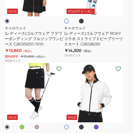
ブ
ホ
ル
ル
半
ラ
ワ
ッ
フ
フ
袖
SALE
10%OFFクーポン
イ
ク
ト
ウ
ウ
シ
ェ
ェ
ャ
キャロウェイ
キャロウェイ
ア
ア
ツ
(レディース)ゴルフウェア フラワ
(レディース)ゴルフウェア ROXY
フ
ーボンディング フルジップワンピ
ROXY
コラボ ストライプドビープリーツ
C26134203-
ース C26129200-1010
スカート C26128230
ラ
コ
1140
￥13,860
￥14,300
（税込）
（税込）
ワ
ラ
130
ポイント
30%OFF
￥19,800
（税込）
ー
ボ
126
ポイント
(レ
(レ
ボ
ス
デ
デ
ン
ト
ィ
ィ
デ
ラ
ー
ー
ィ
イ
ス)
ス)
ン
プ
ゴ
ゴ
グ
ド
オ
ベ
ブ
パ
ホ
ル
ル
フ
ビ
ー
ラ
ー
ワ
ジ
ッ
プ
フ
フ
ル
ー
SALE
SALE
イ
ュ
ク
ル
ト
ウ
ウ
ジ
プ
ェ
ェ
ッ
リ