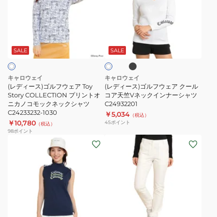
ー
袖
ー
ー
ブ
シ
ス)
ス)
シ
ャ
ゴ
ゴ
ブ
ホ
ャ
ツ
ル
ル
ラ
ワ
ツ
C25233200
ッ
フ
フ
SALE
SALE
イ
ク
C25134215
ト
ウ
ウ
ェ
ェ
キャロウェイ
キャロウェイ
ア
ア
(レディース)ゴルフウェア Toy
(レディース)ゴルフウェア クール
Toy
Story COLLECTION プリントオ
ク
コア天竺Vネックインナーシャツ
ニカノコモックネックシャツ
C24932201
Story
ー
C24233232-1030
￥5,034
（税込）
COLLECTION
ル
￥10,780
45
ポイント
（税込）
プ
コ
98
ポイント
(レ
(レ
リ
ア
デ
デ
ン
天
ィ
ィ
ト
竺
ー
ー
オ
V
ス)
ス)
ニ
ネ
ゴ
ゴ
カ
ッ
イ
ホ
ホ
ル
ル
ノ
ク
エ