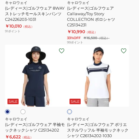
C25134208
ー
ネ
ブ
キャロウェイ
キャロウェイ
イ
ア
ア
ル
パ
(レディース)ゴルフウェア 8WAY
(レディース)ゴルフウェア
ビ
ー
8WAY
ストレッチモールスキンパンツ
Callaway/Toy
Callaway/Toy Story
ン
ー
C24226203-1031
COLLECTION ポロシャツ
ス
Story
ツ
C25134231
￥10,010
（税込）
ト
COLLECTION
C25126202
￥10,990
91
ポイント
（税込）
レ
ポ
33%OFF
￥16,500
（税込）
99
ポイント
ッ
ロ
(レ
(レ
チ
シ
デ
デ
モ
ャ
ィ
ィ
ー
ツ
ー
ー
ル
C25134231
ス)
ス)
ス
ゴ
ゴ
キ
ホ
ホ
ル
ル
ン
ワ
フ
フ
SALE
SALE
イ
パ
ト
ウ
ウ
ン
ェ
ェ
ツ
キャロウェイ
キャロウェイ
ア
ア
(レディース)ゴルフウェア 半袖モ
(レディース)ゴルフウェア ポリエ
C24226203-
半
ックネックシャツ C25134202
ポ
ステルワッフル 半袖モックネック
1031
シャツ C26134202-1030
￥6,622
袖
リ
（税込）