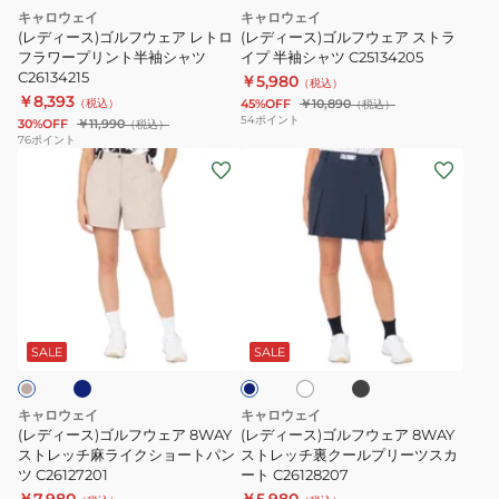
ェ
ェ
裏
ト
キャロウェイ
キャロウェイ
ア
ア
(レディース)ゴルフウェア レトロ
(レディース)ゴルフウェア ストラ
ク
プ
レ
フラワープリント半袖シャツ
ス
イプ 半袖シャツ C25134205
ー
リ
C26134215
￥5,980
ト
ト
（税込）
ル
ー
￥8,393
（税込）
45%OFF
￥10,890
（税込）
ロ
ラ
半
ツ
54
ポイント
30%OFF
￥11,990
（税込）
フ
イ
76
ポイント
袖
ス
(レ
(レ
ラ
プ
モ
カ
デ
デ
ワ
半
ッ
ー
ィ
ィ
ー
袖
ク
ト
ー
ー
プ
シ
ネ
C26128210
ス)
ス)
リ
ャ
ッ
ゴ
ゴ
ン
ツ
ク
ネ
ブ
ホ
ネ
ル
ル
ト
C25134205
ラ
ワ
イ
シ
ッ
フ
フ
イ
半
ビ
SALE
SALE
ャ
ク
ト
ー
ウ
ウ
袖
ツ
ェ
ェ
シ
C26134206
キャロウェイ
キャロウェイ
ア
ア
ャ
(レディース)ゴルフウェア 8WAY
(レディース)ゴルフウェア 8WAY
8WAY
ストレッチ麻ライクショートパン
8WAY
ストレッチ裏クールプリーツスカ
ツ
ツ C26127201
ート C26128207
ス
ス
C26134215