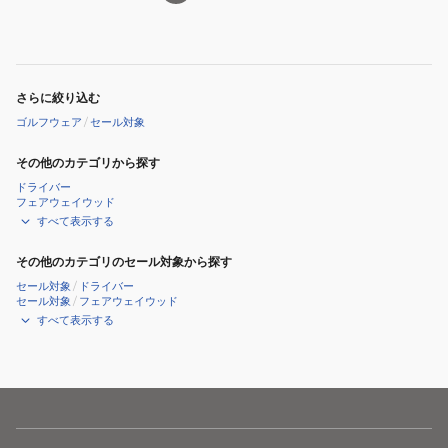
ア
ー
半
ル
袖
半
モ
袖
さらに絞り込む
ッ
モ
ゴルフウェア
/
セール対象
ク
ッ
ネ
ク
その他のカテゴリから探す
ッ
ネ
ドライバー
フェアウェイウッド
ク
ッ
すべて表示する
シ
ク
ャ
シ
その他のカテゴリのセール対象から探す
ツ
ャ
セール対象
/
ドライバー
セール対象
/
フェアウェイウッド
C25234202
ツ
すべて表示する
C25134214