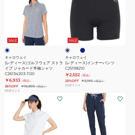
ィ
ィ
ャ
撥
ー
ー
カ
水
ス)
ス)
ー
ニ
ゴ
イ
ド
ッ
ネ
ブ
ル
ン
半
ト
イ
ラ
ビ
フ
ナ
袖
ツ
ッ
SALE
SALE
ー
ク
ウ
ー
シ
イ
ェ
パ
ャ
ル
キャロウェイ
キャロウェイ
ア
ン
ツ
パ
(レディース)ゴルフウェア ストラ
(レディース)インナーパンツ
ス
イプ ジャカード半袖シャツ
ツ
C25198210
C26134203-
ン
C26134203-1120
￥2,552
ト
C25198210
（税込）
1110
ツ
￥6,933
（税込）
20%OFF
￥3,190
（税込）
ラ
C26126201
23
ポイント
36%OFF
￥10,890
（税込）
イ
63
ポイント
(レ
(レ
プ
デ
デ
ジ
ィ
ィ
ャ
ー
ー
カ
ス)
ス)
ー
ゴ
ゴ
ド