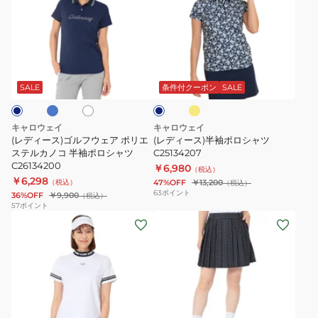
ィ
ィ
ー
ー
ス)
ス)
ゴ
半
ブ
イ
ホ
ネ
ル
袖
エ
ワ
イ
ロ
フ
ポ
イ
ビ
SALE
条件付クーポン
SALE
ー
ト
ー
ウ
ロ
ェ
シ
キャロウェイ
キャロウェイ
ア
ャ
(レディース)ゴルフウェア ポリエ
(レディース)半袖ポロシャツ
ポ
ステルカノコ 半袖ポロシャツ
ツ
C25134207
C26134200
￥6,980
リ
C25134207
（税込）
￥6,298
（税込）
47%OFF
￥13,200
（税込）
エ
63
ポイント
36%OFF
￥9,900
（税込）
ス
57
ポイント
(レ
(レ
テ
デ
デ
ル
ィ
ィ
カ
ー
ー
ノ
ス)
ス)
コ
モ
ゴ
半
ネ
フ
ホ