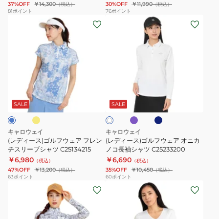
ッ
37%OFF
￥14,300
30%OFF
￥11,990
（税込）
（税込）
レ
み
ト
81
ポイント
76
ポイント
(レ
(レ
ッ
V
C25217203
デ
デ
チ
ネ
ィ
ィ
ワ
ッ
ー
ー
ン
ク
ス)
ス)
タ
ニ
ゴ
ゴ
ッ
ッ
イ
パ
ネ
ホ
ル
ル
ク
ト
ー
イ
ワ
プ
ビ
フ
フ
パ
ベ
SALE
SALE
イ
ル
ー
ト
ウ
ウ
ン
ス
ェ
ェ
ツ
ト
キャロウェイ
キャロウェイ
ア
ア
C26126205
C26119200
(レディース)ゴルフウェア フレン
(レディース)ゴルフウェア オニカ
フ
チスリーブシャツ C25134215
オ
ノコ長袖シャツ C25233200
￥6,980
￥6,690
レ
ニ
（税込）
（税込）
47%OFF
￥13,200
35%OFF
￥10,450
（税込）
（税込）
ン
カ
63
ポイント
60
ポイント
チ
ノ
(レ
(レ
ス
コ
デ
デ
リ
長
ィ
ィ