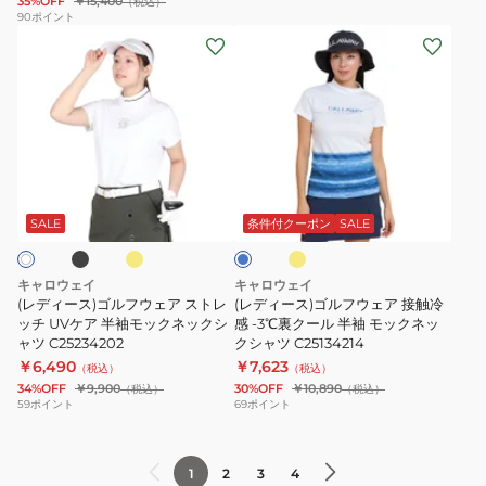
35%OFF
￥15,400
（税込）
90
ポイント
ロ
バ
(レ
(レ
シ
ッ
デ
デ
ャ
ク
ィ
ィ
ツ
プ
ー
ー
C25134230
リ
ス)
ス)
ン
ゴ
ゴ
ト
ブ
イ
イ
ブ
ル
ル
エ
エ
半
ル
ロ
ロ
フ
フ
ー
SALE
条件付クーポン
SALE
袖
ー
ー
ウ
ウ
ポ
ェ
ェ
ロ
キャロウェイ
キャロウェイ
ア
ア
(レディース)ゴルフウェア ストレ
(レディース)ゴルフウェア 接触冷
シ
ス
ッチ UVケア 半袖モックネックシ
接
感 -3℃裏クール 半袖 モックネッ
ャ
ャツ C25234202
クシャツ C25134214
ト
触
ツ
￥6,490
￥7,623
（税込）
（税込）
レ
冷
C24234200-
34%OFF
￥9,900
30%OFF
￥10,890
（税込）
（税込）
ッ
感
59
ポイント
69
ポイント
1180
チ
-3℃
UV
裏
1
2
3
4
ケ
ク