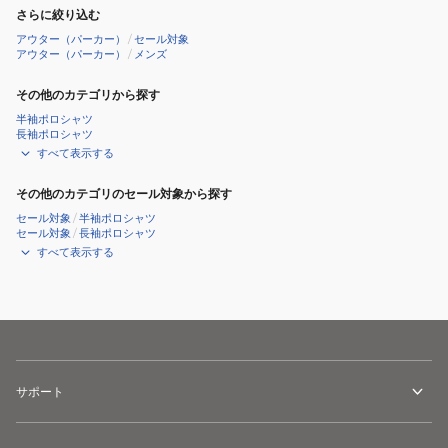
ェ
ー
さらに絞り込む
ッ
デ
アウター（パーカー）
/
セール対象
ト
アウター（パーカー）
/
メンズ
ィ
フ
ー
その他のカテゴリから探す
ー
THMA457-
半袖ポロシャツ
デ
WHT
長袖ポロシャツ
ィ
すべて表示する
ー
その他のカテゴリのセール対象から探す
THMA457-
セール対象
/
半袖ポロシャツ
GRY
セール対象
/
長袖ポロシャツ
すべて表示する
サポート