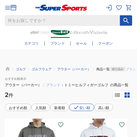
さらに絞り込む
カテゴリ
ブランド
セール
クーポン
ゴルフ
ゴルフウェア
アウター（パーカー）
商品一覧
ブラン
絞り込み
おすすめ
順表示
アウター（パーカー）
/
ブランド
トミーヒルフィガーゴルフ
の商品一覧
2
件
おすすめ順
人気順
新着順
安い順
高い順
(メ
(メ
ン
ン