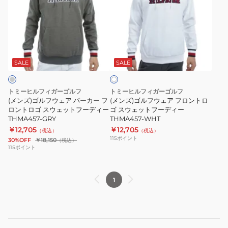
ズ)
ズ)
ゴ
ゴ
ル
ル
フ
フ
ホ
ウ
ウ
ワ
ェ
ェ
SALE
SALE
イ
ト
ア
ア
パ
フ
トミーヒルフィガーゴルフ
トミーヒルフィガーゴルフ
ー
ロ
(メンズ)ゴルフウェア パーカー フ
(メンズ)ゴルフウェア フロントロ
カ
ロントロゴ スウェットフーディー
ン
ゴ スウェットフーディー
THMA457-GRY
THMA457-WHT
ー
ト
￥12,705
￥12,705
（税込）
（税込）
フ
ロ
115
ポイント
30%OFF
￥18,150
（税込）
ロ
ゴ
115
ポイント
ン
ス
ト
ウ
1
ロ
ェ
ゴ
ッ
ス
ト
ウ
フ