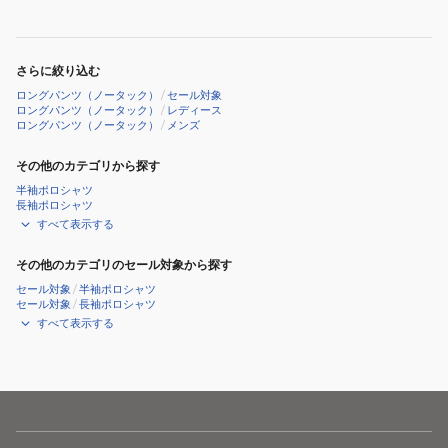
ョ
テ
ガ
ー
ー
パ
さらに絞り込む
パ
ー
ロングパンツ（ノータック）
/
セール対象
ン
ド
ロングパンツ（ノータック）
/
レディース
ロングパンツ（ノータック）
/
メンズ
ツ
パ
621-
ン
その他のカテゴリから探す
4231823
ツ
半袖ポロシャツ
621-
長袖ポロシャツ
6231701
すべて表示する
その他のカテゴリのセール対象から探す
セール対象
/
半袖ポロシャツ
セール対象
/
長袖ポロシャツ
すべて表示する