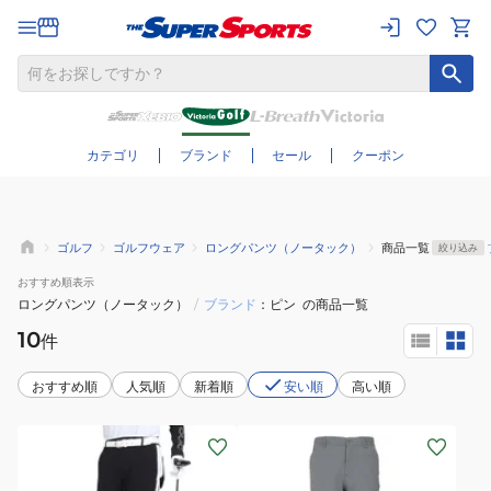
さらに絞り込む
カテゴリ
ブランド
セール
クーポン
ゴルフ
ゴルフウェア
ロングパンツ（ノータック）
商品一覧
絞り込み
おすすめ
順表示
ロングパンツ（ノータック）
/
ブランド
ピン
の商品一覧
10
件
おすすめ順
人気順
新着順
安い順
高い順
(レ
(メ
デ
ン