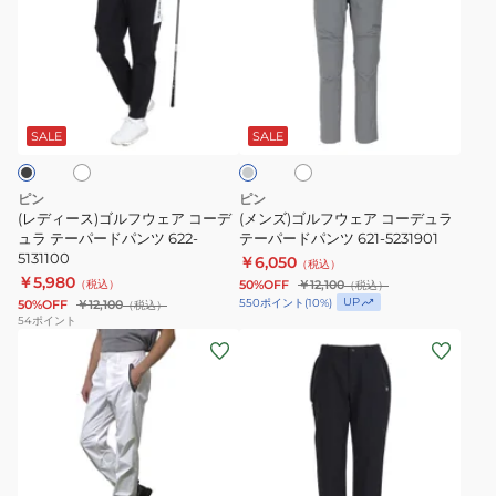
ィ
ズ)
ー
ゴ
ス)
ル
ゴ
フ
ホ
ホ
グ
ル
ウ
ワ
レ
フ
ェ
イ
ー
SALE
SALE
ト
ウ
ア
ェ
コ
ピン
ピン
ア
ー
(レディース)ゴルフウェア コーデ
(メンズ)ゴルフウェア コーデュラ
コ
ュラ テーパードパンツ 622-
デ
テーパードパンツ 621-5231901
5131100
￥6,050
ー
ュ
（税込）
￥5,980
（税込）
50%OFF
￥12,100
（税込）
デ
ラ
UP
550
ポイント
(
10
%)
50%OFF
￥12,100
（税込）
ュ
テ
54
ポイント
(メ
(レ
ラ
ー
ン
デ
テ
パ
ズ)
ィ
ー
ー
ゴ
ー
パ
ド
ル
ス)
ー
パ
フ
ゴ
ド
ン
ブ
ホ