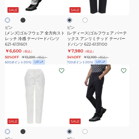
ブ
ウ
ル
パ
ツ
ワ
ラ
ェ
フ
イ
ン
621-
ッ
SALE
SALE
ト
ク
ア
ウ
ツ
5231901
全
ェ
622-
ピン
ピン
方
ア
5131100
(メンズ)ゴルフウェア 全方向スト
(レディース)ゴルフウェア パーテ
向
レッチ 冷感 テーパードパンツ
パ
ックス アンリミテッド テーパー
621-6131601
ドパンツ 622-6131100
ス
ー
￥6,600
￥7,980
（税込）
（税込）
ト
テ
50%OFF
￥13,200
34%OFF
￥12,100
（税込）
（税込）
レ
ッ
UP
UP
600
ポイント
(
10
%)
720
ポイント
(
10
%)
(レ
(メ
ッ
ク
デ
ン
チ
ス
ィ
ズ)
冷
ア
ー
ゴ
感
ン
ス)
ル
テ
リ
ゴ
フ
ー
ミ
ブ
ホ
ブ
ル
ウ
パ
テ
ワ
ラ
フ
ェ
イ
ー
ッ
ッ
SALE
SALE
ト
ク
ウ
ア
ド
ド
ェ
パ
パ
テ
ピン
ピン