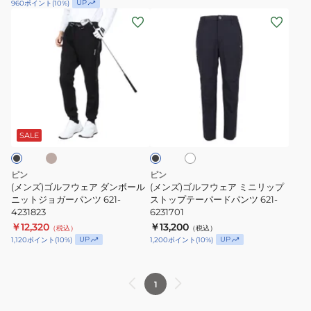
UP
960
ポイント
(
10
%)
ー
ッ
622-
ツ
(メ
(メ
ル
ト
6131600
621-
ン
ン
ニ
テ
6131101
ズ)
ズ)
ッ
ー
ゴ
ゴ
ト
パ
ル
ル
ジ
ー
フ
フ
ベ
ホ
ブ
ョ
ド
ウ
ウ
ワ
ラ
ガ
パ
ェ
ェ
イ
ッ
SALE
ト
ー
ン
ク
ア
ア
パ
ツ
ダ
ミ
ピン
ピン
ン
622-
ン
ニ
(メンズ)ゴルフウェア ダンボール
(メンズ)ゴルフウェア ミニリップ
ツ
6231702
ボ
ニットジョガーパンツ 621-
リ
ストップテーパードパンツ 621-
4231823
6231701
622-
ー
ッ
￥12,320
￥13,200
4231808
（税込）
（税込）
ル
プ
UP
UP
1,120
ポイント
(
10
%)
1,200
ポイント
(
10
%)
ニ
ス
ッ
ト
ト
ッ
1
ジ
プ