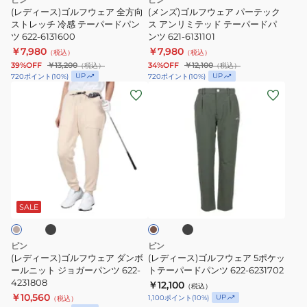
ア
ー
ン
ー
(レディース)ゴルフウェア 全方向
(メンズ)ゴルフウェア パーテック
全
ストレッチ 冷感 テーパードパン
テ
ス アンリミテッド テーパードパ
ツ
パ
ツ 622-6131600
ンツ 621-6131101
方
ッ
621-
ー
￥7,980
￥7,980
（税込）
（税込）
向
ク
6131601
ド
39%OFF
￥13,200
34%OFF
￥12,100
（税込）
（税込）
ス
ス
パ
UP
UP
720
ポイント
(
10
%)
720
ポイント
(
10
%)
(レ
(レ
ト
ア
ン
デ
デ
レ
ン
ツ
ィ
ィ
ッ
リ
622-
ー
ー
チ
ミ
6131100
ス)
ス)
冷
テ
ゴ
ゴ
感
ッ
ブ
ブ
カ
ル
ル
テ
ド
ラ
ー
ッ
フ
フ
ー
テ
キ
SALE
ク
ウ
ウ
パ
ー
ェ
ェ
ー
パ
ピン
ピン
ア
ア
ド
ー
(レディース)ゴルフウェア ダンボ
(レディース)ゴルフウェア 5ポケッ
ダ
ールニット ジョガーパンツ 622-
5
トテーパードパンツ 622-6231702
パ
ド
4231808
￥12,100
ン
ポ
ン
パ
（税込）
￥10,560
UP
1,100
ポイント
(
10
%)
（税込）
ボ
ケ
ツ
ン