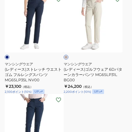
ト
ム
デ
デ
レ
フ
ィ
ィ
ッ
ル
ー
ー
チ
レ
ス)
ス)
ロ
ン
ス
ゴ
ベ
ン
グ
ト
ル
ー
グ
ス
レ
フ
ジ
パ
パ
ュ
ッ
ウ
ン
ン
チ
ェ
マンシングウエア
マンシングウエア
ツ
ツ
ウ
ア
(レディース)ストレッチ ウエスト
(レディース)ゴルフウェア 6Dパタ
MG6SLP23M
MG6SLP35L
エ
ゴム フルレングスパンツ
6D
ーンカラーパンツ MG6SLP31L
MG6SLP35L NV00
BG00
GY00
ス
パ
￥23,100
￥24,200
（税込）
（税込）
ト
タ
UP
UP
2,100
ポイント
(
10
%)
2,200
ポイント
(
10
%)
ゴ
ー
(レ
ム
ン
デ
フ
カ
ィ
ル
ラ
ー
レ
ー
ス)
ン
パ