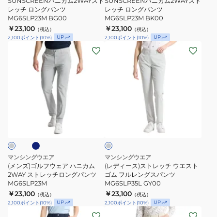
ニ
SUNSCREENハニカム2WAYスト
ニ
SUNSCREENハニカム2WAYスト
レッチ ロングパンツ
レッチ ロングパンツ
カ
カ
MG6SLP23M BG00
MG6SLP23M BK00
ム
ム
￥23,100
￥23,100
（税込）
（税込）
2WAY
2WAY
UP
UP
2,100
ポイント
(
10
%)
2,100
ポイント
(
10
%)
(メ
(レ
ス
ス
ン
デ
ト
ト
ズ)
ィ
レ
レ
ゴ
ー
ッ
ッ
ル
ス)
チ
チ
フ
ス
ロ
ロ
ネ
グ
ウ
ト
ン
ン
レ
ェ
レ
グ
グ
ー
ア
ッ
パ
パ
ハ
チ
ン
ン
マンシングウエア
マンシングウエア
ニ
ウ
ツ
ツ
(メンズ)ゴルフウェア ハニカム
(レディース)ストレッチ ウエスト
カ
2WAY ストレッチロングパンツ
エ
ゴム フルレングスパンツ
MG6SLP23M
MG6SLP23M
MG6SLP23M
MG6SLP35L GY00
ム
ス
BG00
BK00
￥23,100
￥23,100
（税込）
（税込）
2WAY
ト
UP
UP
2,100
ポイント
(
10
%)
2,100
ポイント
(
10
%)
ス
ゴ
(レ
(レ