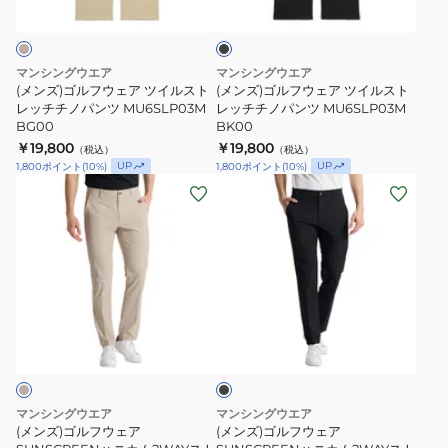
ラ
ー
ー
ェ
ェ
ッ
ジ
ジ
ク
ア
ア
ー
ー
ツ
ツ
マンシングウエア
マンシングウエア
パ
パ
イ
イ
(メンズ)ゴルフウェア ツイルスト
(メンズ)ゴルフウェア ツイルスト
ン
ン
ル
レッチチノパンツ MU6SLP03M
ル
レッチチノパンツ MU6SLP03M
BG00
BK00
ツ
ツ
ス
ス
￥19,800
￥19,800
MG6SLP36M
（税込）
MG6SLP36M
（税込）
ト
ト
UP
UP
1,800
ポイント
(
10
%)
1,800
ポイント
(
10
%)
BK00
レ
レ
(メ
(メ
ッ
ッ
ン
ン
チ
チ
ズ)
ズ)
チ
チ
ゴ
ゴ
ノ
ノ
ル
ル
パ
パ
フ
フ
ブ
ン
ン
ウ
ウ
ラ
ツ
ツ
ェ
ェ
ッ
MU6SLP03M
MU6SLP03M
ク
ア
ア
BG00
BK00
SUNSCREEN
SUNSCREEN
マンシングウエア
マンシングウエア
ハ
ハ
(メンズ)ゴルフウェア
(メンズ)ゴルフウェア