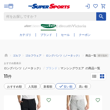
さらに絞り込む
カテゴリ
ブランド
セール
クーポン
ゴルフ
ゴルフウェア
ロングパンツ（ノータック）
商品一覧
絞り込み
おすすめ
順表示
ロングパンツ（ノータック）
/
ブランド
マンシングウエア
の商品一覧
11
件
おすすめ順
人気順
新着順
安い順
高い順
(メ
(メ
ン
ン