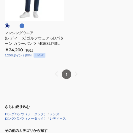
ゴ
サ
グ
ン
ル
ス
ツ
フ
パ
MG6SLP31L
ウ
ン
BG00
ェ
マンシングウエア
ツ
ア
(レディース)ゴルフウェア 6Dパタ
MG6SLP35L
6D
ーン カラーパンツ MG6SLP31L
NV00
￥24,200
パ
（税込）
UP
2,200
ポイント
(
10
%)
タ
ー
ン
1
カ
ラ
ー
パ
さらに絞り込む
ン
ロングパンツ（ノータック）
/
メンズ
ツ
ロングパンツ（ノータック）
/
レディース
MG6SLP31L
その他のカテゴリから探す