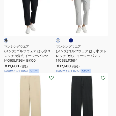
ズ)
ズ)
ゴ
ゴ
ル
ル
フ
フ
ネ
グ
ウ
ウ
イ
レ
ビ
ェ
ェ
ー
ー
ア
ア
は
は
マンシングウエア
マンシングウエア
っ
っ
(メンズ)ゴルフウェア はっ水スト
(メンズ)ゴルフウェア はっ水 スト
水
レッチ 9分丈 イージーパンツ
水
レッチ 9分丈 イージー パンツ
MG6SLP36M BK00
MG6SLP36M
ス
ス
￥17,600
￥17,600
（税込）
（税込）
ト
ト
UP
UP
1,600
ポイント
(
10
%)
1,600
ポイント
(
10
%)
レ
レ
(メ
(メ
ッ
ッ
ン
ン
チ
チ
ズ)
ズ)
9
9
ゴ
ゴ
分
分
ル
ル
丈
丈
フ
フ
ブ
イ
イ
ウ
ウ