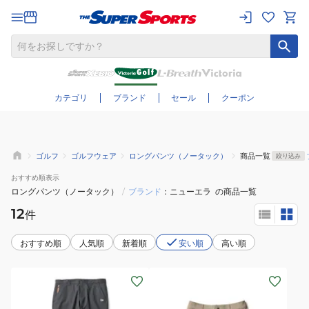
さらに絞り込む
カテゴリ
ブランド
セール
クーポン
ゴルフ
ゴルフウェア
ロングパンツ（ノータック）
商品一覧
絞り込み
おすすめ
順表示
ロングパンツ（ノータック）
/
ブランド
ニューエラ
の商品一覧
12
件
おすすめ順
人気順
新着順
安い順
高い順
(メ
(レ
ン
デ