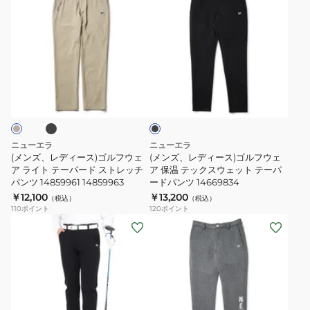
ー
ウ
ツ
ン
ン
ト
ェ
パ
ズ、
ズ、
14669841
ッ
イ
レ
レ
14669844
ト
ピ
デ
デ
ジ
ン
ィ
ィ
ブ
ブ
ョ
グ
ー
ー
ラ
ガ
1485989
ス)
ス)
ッ
ク
ー
ゴ
ゴ
パ
ル
ル
ニューエラ
ニューエラ
ン
フ
フ
(メンズ、レディース)ゴルフウェ
(メンズ、レディース)ゴルフウェ
ツ
ウ
ア ライト テーパード ストレッチ
ウ
ア 保温 テックスウェット テーパ
パンツ 14859961 14859963
ードパンツ 14669834
14669783
ェ
ェ
￥12,100
￥13,200
（税込）
（税込）
14669784
ア
ア
110
ポイント
120
ポイント
ラ
保
(メ
(メ
イ
温
ン
ン
ト
テ
ズ、
ズ、
テ
ッ
レ
レ
ー
ク
デ
デ
パ
ス
ィ
ィ