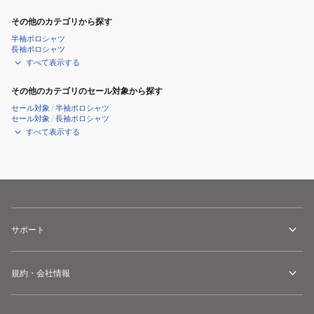
ッ
パ
ト
ー
その他のカテゴリから探す
テ
ド
半袖ポロシャツ
長袖ポロシャツ
ー
パ
すべて表示する
パ
ン
ー
ツ
その他のカテゴリのセール対象から探す
ド
14669831
セール対象
/
半袖ポロシャツ
パ
14669832
セール対象
/
長袖ポロシャツ
すべて表示する
ン
14669833
ツ
14326382
14326380
14326381
サポート
規約・会社情報