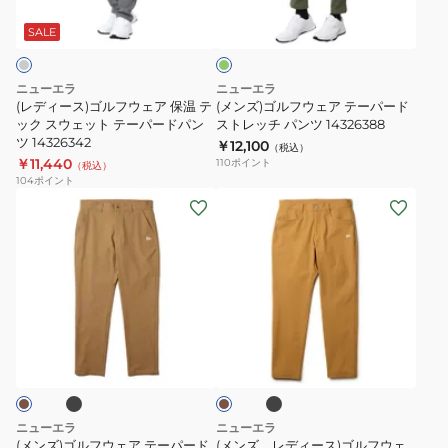
オ
ル
ウ
ツ
ー
リ
フ
ェ
サ
ト
ー
SALE
ブ
ウ
ア
イ
パ
ェ
テ
ド
ン
ニューエラ
ニューエラ
ア
ー
ロ
ツ
(レディース)ゴルフウェア 保温 テ
(メンズ)ゴルフウェア テーパード
保
ック スウェット テーパードパン
パ
ストレッチ パンツ 14326388
ゴ
1485984
ツ 14326342
￥12,100
温
ー
（税込）
1485990
￥11,440
110
ポイント
（税込）
テ
ド
104
ポイント
ッ
ス
(メ
(メ
ク
ト
ン
ン
ス
レ
ズ)
ズ、
ウ
ッ
ゴ
レ
ェ
チ
ル
デ
ッ
パ
フ
ィ
ブ
ブ
ブ
ト
ン
ウ
ー
ラ
ラ
テ
ツ
ッ
ェ
ス)
ウ
ク
ン
ー
14326388
ア
ゴ
パ
テ
ル
ニューエラ
ニューエラ
ー
ー
フ
(メンズ)ゴルフウェア テーパード
(メンズ、レディース)ゴルフウェ