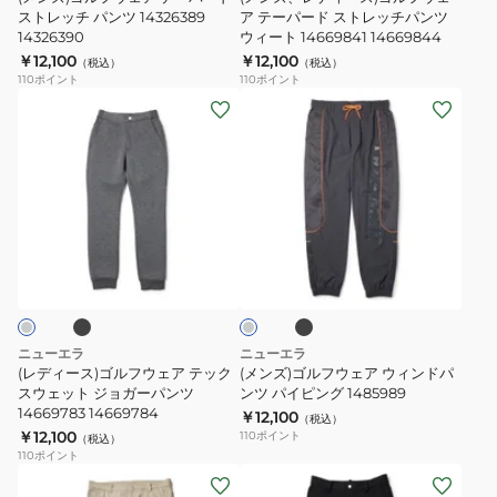
ド
パ
ストレッチ パンツ 14326389
ウ
ア テーパード ストレッチパンツ
14326390
ウィート 14669841 14669844
パ
ー
ェ
￥12,100
￥12,100
（税込）
（税込）
ン
ド
ア
110
ポイント
110
ポイント
ツ
ス
テ
(レ
(メ
14326342
ト
ー
デ
ン
レ
パ
ィ
ズ)
ッ
ー
ー
ゴ
チ
ド
ス)
ル
パ
ス
ゴ
フ
ブ
ブ
チ
ン
ト
ル
ウ
ラ
ャ
ツ
レ
ッ
フ
ェ
コ
ク
ー
14326389
ッ
ウ
ア
ル
14326390
チ
ェ
ウ
グ
ニューエラ
ニューエラ
パ
レ
ア
ィ
(レディース)ゴルフウェア テック
(メンズ)ゴルフウェア ウィンドパ
ー
ン
テ
スウェット ジョガーパンツ
ン
ンツ パイピング 1485989
14669783 14669784
ツ
￥12,100
ッ
ド
（税込）
￥12,100
110
ポイント
（税込）
ウ
ク
パ
110
ポイント
ィ
ス
ン
(メ
(メ