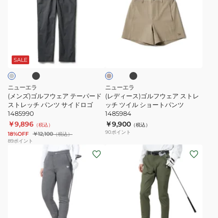
ズ)
ィ
ゴ
ー
ル
ス)
フ
ゴ
ブ
ブ
ベ
ウ
ル
ラ
ー
ッ
ェ
フ
ジ
SALE
ク
ュ
ア
ウ
テ
ェ
ニューエラ
ニューエラ
ー
ア
(メンズ)ゴルフウェア テーパード
(レディース)ゴルフウェア ストレ
パ
ストレッチ パンツ サイドロゴ
ス
ッチ ツイル ショートパンツ
1485990
1485984
ー
ト
￥9,896
￥9,900
（税込）
（税込）
ド
レ
90
ポイント
18%OFF
￥12,100
（税込）
ス
ッ
89
ポイント
(レ
(メ
ト
チ
デ
ン
レ
ツ
ィ
ズ)
ッ
イ
ー
ゴ
チ
ル
ス)
ル
パ
シ
ゴ
フ
ン
ョ