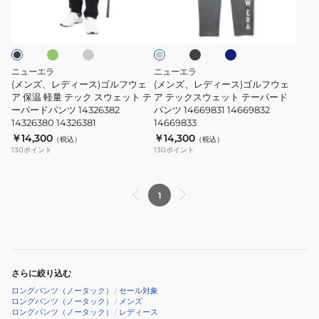
オ
グ
ブ
ネ
グ
ー
ウ
ー
ー
レ
ラ
イ
レ
ド
ェ
ー
ッ
ビ
ス)
ス)
ー
ク
ー
ス
ッ
ゴ
ゴ
ト
ト
ル
ル
ニューエラ
ニューエラ
レ
テ
フ
フ
(メンズ、レディース)ゴルフウェ
(メンズ、レディース)ゴルフウェ
ッ
ー
ウ
ア 保温 軽量 テック スウェット テ
ウ
ア テックスウェット テーパード
ーパードパンツ 14326382
パンツ 14669831 14669832
チ
パ
ェ
ェ
14326380 14326381
14669833
パ
ー
ア
ア
￥14,300
￥14,300
（税込）
（税込）
ン
ド
保
テ
130
ポイント
130
ポイント
ツ
パ
温
ッ
14859961
ン
軽
ク
1
14859963
ツ
量
ス
14669834
テ
ウ
ッ
ェ
ク
ッ
ス
ト
さらに絞り込む
ウ
テ
ロングパンツ（ノータック）
/
セール対象
ェ
ロングパンツ（ノータック）
/
メンズ
ー
ロングパンツ（ノータック）
/
レディース