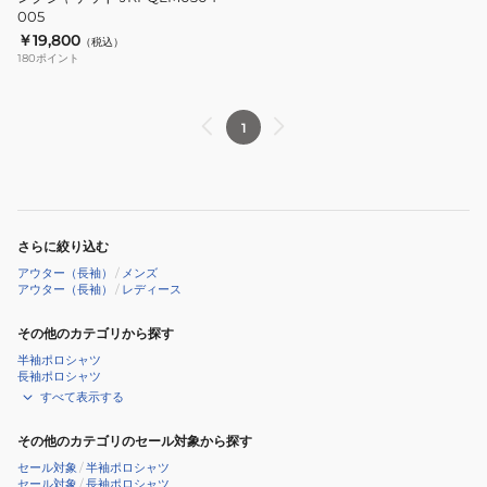
005
プ
￥19,800
（税込）
リ
180
ポイント
ン
グ
ジ
1
ャ
ケ
ッ
ト
さらに絞り込む
JRPQLM0304-
アウター（長袖）
/
メンズ
005
アウター（長袖）
/
レディース
その他のカテゴリから探す
半袖ポロシャツ
長袖ポロシャツ
すべて表示する
その他のカテゴリのセール対象から探す
セール対象
/
半袖ポロシャツ
セール対象
/
長袖ポロシャツ