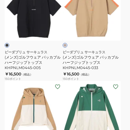
ズ)
ズ)
ゴ
ゴ
ル
ル
フ
フ
ベ
ウ
ウ
ー
ェ
ェ
ジ
ュ
ア
ア
パ
パ
ピーダブリュ サーキュラス
ピーダブリュ サーキュラス
ッ
ッ
(メンズ)ゴルフウェア パッカブル
(メンズ)ゴルフウェア パッカブル
カ
ハーフジップトップス
カ
ハーフジップトップス
KHPNLM0445-005
KHPNLM0445-033
ブ
ブ
￥16,500
￥16,500
（税込）
（税込）
ル
ル
150
ポイント
150
ポイント
ハ
ハ
(レ
(メ
ー
ー
デ
ン
フ
フ
ィ
ズ)
ジ
ジ
ー
ゴ
ッ
ッ
ス)
ル
プ
プ
ゴ
フ
ブ
グ
ト
ト
ル
ウ
ラ
リ