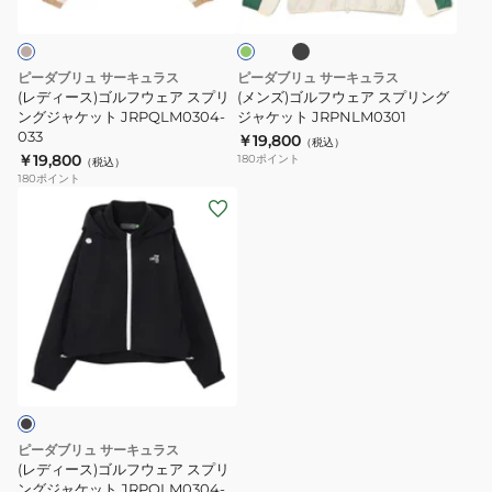
ッ
ッ
ッ
フ
ェ
ー
ク
ン
プ
プ
ウ
ア
ス
ス
ェ
ス
ピーダブリュ サーキュラス
ピーダブリュ サーキュラス
KHPNLM0445-
KHPNLM0445-
ア
プ
(レディース)ゴルフウェア スプリ
(メンズ)ゴルフウェア スプリング
005
033
ス
ングジャケット JRPQLM0304-
リ
ジャケット JRPNLM0301
033
￥19,800
プ
ン
（税込）
￥19,800
180
ポイント
（税込）
リ
グ
180
ポイント
ン
ジ
(レ
グ
ャ
デ
ジ
ケ
ィ
ャ
ッ
ー
ケ
ト
ス)
ッ
JRPNLM0301
ゴ
ト
ル
JRPQLM0304-
フ
033
ウ
ェ
ピーダブリュ サーキュラス
ア
(レディース)ゴルフウェア スプリ
ス
ングジャケット JRPQLM0304-