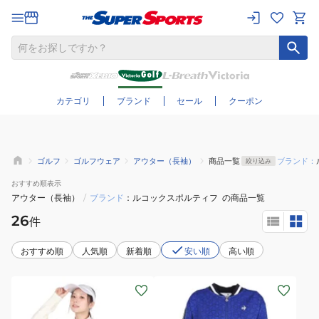
さらに絞り込む
カテゴリ
ブランド
セール
クーポン
ゴルフ
ゴルフウェア
アウター（長袖）
商品一覧
ブランド：
絞り込み
おすすめ
順表示
アウター（長袖）
/
ブランド
ルコックスポルティフ
の商品一覧
26
件
おすすめ順
人気順
新着順
安い順
高い順
(レ
(レ
デ
デ