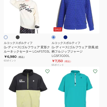
ィ
ィ
ー
ー
ス)
ス)
ゴ
ゴ
ブ
ネ
ブ
ル
ル
イ
ル
ビ
フ
フ
ー
SALE
ー
ウ
ウ
ェ
ェ
ルコックスポルティフ
ルコックスポルティフ
ア
ア
(レディース)ゴルフウェア 変形ク
(レディース)ゴルフウェア 防風 総
変
ルーネックセーター LG4FST03L
防
柄フルジップジャージ
LG5FJG00L
￥6,980
形
風
（税込）
￥7,150
63
ポイント
（税込）
ク
総
65
ポイント
ル
柄
(メ
(メ
ー
フ
ン
ン
ネ
ル
ズ)
ズ)
ッ
ジ
ゴ
ゴ
ク
ッ
ル
ル
セ
プ
フ
フ
ネ
ネ
グ
ー
ジ
ウ
ウ
イ
リ