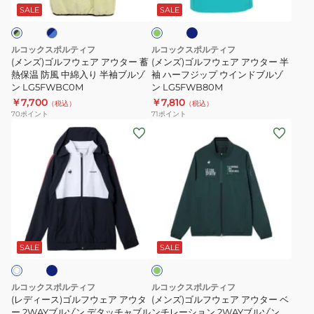
タ
ャ
ビ
ェ
ェ
ー
SALE
SALE
ー
ン
ー
ー
ア
ア
LG4FST03L
ジ
ア
ア
ルコックスポルティフ
ルコックスポルティフ
LG5FJG00L
ウ
ウ
(メンズ)ゴルフウェア アウター 蓄
(メンズ)ゴルフウェア アウター 半
タ
熱保温 防風 中綿入り 半袖ブルゾ
タ
袖 ハーフジップ ウインドブルゾ
ン LG5FWBC0M
ン LG5FWB80M
ー
ー
￥7,700
￥7,810
（税込）
（税込）
蓄
半
70
ポイント
71
ポイント
熱
袖
(レ
(メ
保
ハ
デ
ン
温
ー
ィ
ズ)
防
フ
ー
ゴ
風
ジ
ス)
ル
中
ッ
ゴ
フ
ネ
グ
綿
プ
ル
ウ
リ
入
ウ
フ
ェ
ー
SALE
SALE
ン
り
イ
ウ
ア
半
ン
ェ
ア
ルコックスポルティフ
ルコックスポルティフ
袖
ド
ア
ウ
(レディース)ゴルフウェア アウタ
(メンズ)ゴルフウェア アウター ベ
ブ
ブ
ア
ー 2WAYブルゾン デタッチャブル
タ
ンチレーション 2WAYブルゾン