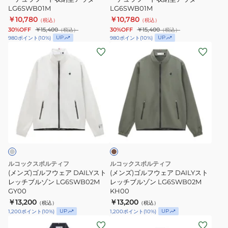
LG6SWB00M
ビ
ン
LG6SWB01M
LG6SWB01M
策
策
BG00
2WAY
QGMWJK05
￥10,780
￥10,780
（税込）
（税込）
コ
コ
ブ
30%OFF
￥15,400
30%OFF
￥15,400
（税込）
（税込）
ー
ー
ル
UP
UP
980
ポイント
(
10
%)
980
ポイント
(
10
%)
(メ
(メ
デ
デ
ゾ
ン
ン
ュ
ュ
ン
ズ)
ズ)
ラ
ラ
LG5FWB00M
ゴ
ゴ
フ
フ
GY00
ル
ル
ー
ー
フ
フ
ド
ド
カ
ウ
ウ
収
収
ー
ェ
ェ
納
納
キ
ア
ア
型
型
DAILY
DAILY
ア
ア
ルコックスポルティフ
ルコックスポルティフ
ス
ス
ウ
ウ
(メンズ)ゴルフウェア DAILYスト
(メンズ)ゴルフウェア DAILYスト
ト
レッチブルゾン LG6SWB02M
ト
レッチブルゾン LG6SWB02M
タ
タ
GY00
KH00
レ
レ
ー
ー
￥13,200
￥13,200
（税込）
（税込）
ッ
ッ
LG6SWB01M
LG6SWB01M
UP
UP
1,200
ポイント
(
10
%)
1,200
ポイント
(
10
%)
チ
チ
(メ
(レ