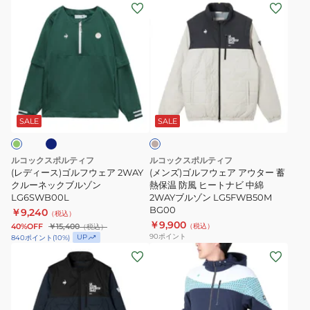
(レ
(メ
ー
レ
デ
ン
シ
ッ
ィ
ズ)
ョ
チ
ー
ゴ
ン
フ
ス)
ル
2WAY
ォ
ゴ
フ
ブ
ー
ネ
ベ
ル
ウ
ル
サ
ー
フ
ェ
ゾ
ー
ジ
SALE
SALE
ュ
ウ
ア
ン
中
ェ
ア
LG6SWB00M
綿
ルコックスポルティフ
ルコックスポルティフ
ア
ウ
2WAY
(レディース)ゴルフウェア 2WAY
(メンズ)ゴルフウェア アウター 蓄
2WAY
クルーネックブルゾン
タ
熱保温 防風 ヒートナビ 中綿
ブ
LG6SWB00L
2WAYブルゾン LG5FWB50M
ク
ー
ル
BG00
￥9,240
（税込）
ル
蓄
ゾ
￥9,900
40%OFF
￥15,400
（税込）
（税込）
ー
熱
ン
90
ポイント
UP
840
ポイント
(
10
%)
(メ
(メ
ネ
保
LG4FWB50M
ン
ン
ッ
温
ズ)
ズ)
ク
防
ゴ
ゴ
ブ
風