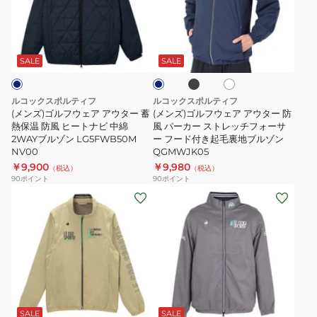
ル
ル
ル
ヒ
フ
フ
ゾ
ー
ブ
ホ
ネ
ウ
ウ
ン
ト
ラ
ワ
イ
ッ
ェ
ェ
イ
LG6SWB00L
ナ
ビ
SALE
SALE
ク
ト
ー
ア
ア
ビ
ア
ア
中
ルコックスポルティフ
ルコックスポルティフ
ウ
ウ
綿
(メンズ)ゴルフウェア アウター 蓄
(メンズ)ゴルフウェア アウター 防
タ
熱保温 防風 ヒートナビ 中綿
タ
風 パーカー ストレッチフォーサ
2WAY
2WAYブルゾン LG5FWB50M
ー フード付き起毛裏地ブルゾン
ー
ー
ブ
NV00
QGMWJK05
蓄
防
ル
￥9,900
￥9,980
（税込）
（税込）
熱
風
ゾ
90
ポイント
90
ポイント
(メ
(メ
保
パ
ン
ン
ン
温
ー
LG5FWB50M
ズ)
ズ)
防
カ
BG00
ゴ
ゴ
風
ー
ル
ル
ヒ
ス
フ
フ
ー
ト
グ
ウ
ウ
ト
レ
レ
ェ
ェ
ナ
ッ
ー
SALE
SALE