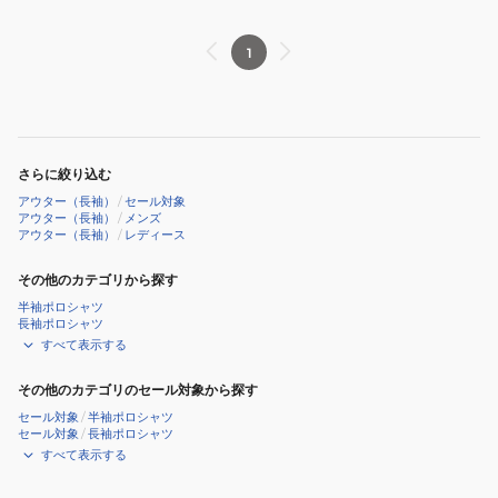
ー
水
LG5FWB02L
ン
蓄
2WAY
WH00
LG5FWB50L
熱
ブ
1
BK00
保
ル
温
ゾ
パ
ン
ッ
LG5SWB00M
さらに絞り込む
カ
アウター（長袖）
/
セール対象
ブ
アウター（長袖）
/
メンズ
アウター（長袖）
/
レディース
ル
中
その他のカテゴリから探す
綿
半袖ポロシャツ
ブ
長袖ポロシャツ
ル
すべて表示する
ゾ
その他のカテゴリのセール対象から探す
ン
セール対象
/
半袖ポロシャツ
LG5FWB50L
セール対象
/
長袖ポロシャツ
WH00
すべて表示する