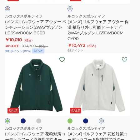
ア
ア
ビ
チ
ア
ア
中
フ
ルコックスポルティフ
ルコックスポルティフ
ウ
ウ
綿
ォ
(メンズ)ゴルフウェア アウター ベ
(メンズ)ゴルフウェア アウター 保
タ
ンチレーション 2WAYブルゾン
タ
温 袖取り外し可能 ヒートナビ
2WAY
ー
LG6SWB00M BG00
2WAYブルゾン LG5FWB00M
ー
ー
ブ
サ
GY00
￥10,010
（税込）
ベ
保
ル
ー
￥10,472
30%OFF
￥14,300
（税込）
（税込）
ン
温
ゾ
フ
95
ポイント
UP
910
ポイント
(
10
%)
(メ
(メ
チ
袖
ン
ー
ン
ン
レ
取
LG5FWB50M
ド
ズ)
ズ)
ー
り
NV00
付
ゴ
ゴ
シ
外
き
ル
ル
ョ
し
起
フ
フ
ン
可
毛
ネ
グ
グ
ネ
グ
ウ
ウ
2WAY
能
裏
レ
リ
イ
レ
ー
ー
ビ
ェ
ェ
ブ
ヒ
ー
地
SALE
SALE
ン
ー
ア
ア
ル
ー
ブ
花
花
ゾ
ト
ル
ルコックスポルティフ
ルコックスポルティフ
粉
粉
ン
ナ
ゾ
(メンズ)ゴルフウェア 花粉対策コ
(メンズ)ゴルフウェア 花粉対策コ
対
ーデュラフード収納型アウター
対
ーデュラフード収納型アウター