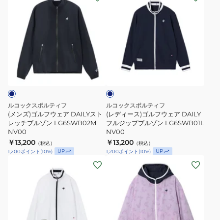
ブ
ブ
ン
デ
ル
ル
ズ)
ィ
ゾ
ゾ
ゴ
ー
ン
ン
ル
ス)
LG6SWB02M
LG6SWB02M
フ
ゴ
ネ
GY00
KH00
ウ
ル
イ
ェ
フ
ビ
ー
ア
ウ
DAILY
ェ
ルコックスポルティフ
ルコックスポルティフ
ス
ア
(メンズ)ゴルフウェア DAILYスト
(レディース)ゴルフウェア DAILY
ト
レッチブルゾン LG6SWB02M
DAILY
フルジップブルゾン LG6SWB01L
NV00
NV00
レ
フ
￥13,200
￥13,200
（税込）
（税込）
ッ
ル
UP
UP
1,200
ポイント
(
10
%)
1,200
ポイント
(
10
%)
チ
ジ
(レ
(レ
ブ
ッ
デ
デ
ル
プ
ィ
ィ
ゾ
ブ
ー
ー
ン
ル
ス)
ス)
LG6SWB02M
ゾ