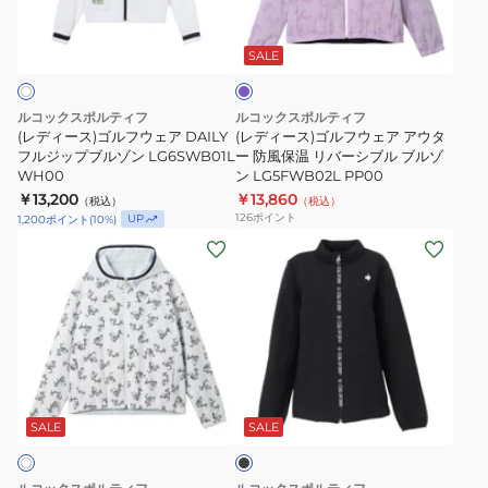
ゴ
ゴ
パ
NV00
ン
ル
ル
ー
LG6SWB01L
フ
フ
プ
SALE
NV00
ル
ウ
ウ
ェ
ェ
ルコックスポルティフ
ルコックスポルティフ
ア
ア
(レディース)ゴルフウェア DAILY
(レディース)ゴルフウェア アウタ
DAILY
フルジップブルゾン LG6SWB01L
ア
ー 防風保温 リバーシブル ブルゾ
WH00
ン LG5FWB02L PP00
フ
ウ
￥13,200
￥13,860
（税込）
（税込）
ル
タ
126
ポイント
UP
1,200
ポイント
(
10
%)
ジ
ー
(レ
(レ
ッ
防
デ
デ
プ
風
ィ
ィ
ブ
保
ー
ー
ル
温
ス)
ス)
ゾ
リ
ゴ
ゴ
ブ
ン
バ
ル
ル
ラ
LG6SWB01L
ー
フ
フ
ッ
SALE
SALE
WH00
シ
ク
ウ
ウ
ブ
ェ
ェ