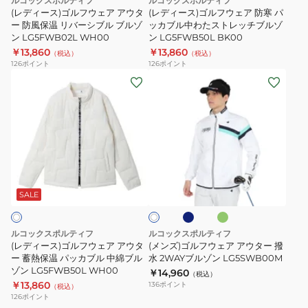
ルコックスポルティフ
ルコックスポルティフ
ル
ア
ア
(レディース)ゴルフウェア アウタ
(レディース)ゴルフウェア 防寒 パ
ブ
ア
ー 防風保温 リバーシブル ブルゾ
防
ッカブル中わたストレッチブルゾ
ン LG5FWB02L WH00
ン LG5FWB50L BK00
ル
ウ
寒
￥13,860
￥13,860
（税込）
ゾ
（税込）
タ
パ
126
ポイント
126
ポイント
ン
ー
ッ
(レ
(メ
LG5FWB02L
防
カ
デ
ン
PP00
風
ブ
ィ
ズ)
保
ル
ー
ゴ
温
中
ス)
ル
リ
わ
ゴ
フ
ネ
エ
ホ
バ
た
ル
ウ
イ
メ
ワ
ー
ス
ビ
グ
フ
ェ
SALE
イ
ー
リ
シ
ト
ト
ウ
ア
ー
ブ
レ
ェ
ア
ン
ルコックスポルティフ
ルコックスポルティフ
ル
ッ
ア
ウ
(レディース)ゴルフウェア アウタ
(メンズ)ゴルフウェア アウター 撥
ブ
チ
ア
ー 蓄熱保温 パッカブル 中綿ブル
タ
水 2WAYブルゾン LG5SWB00M
ゾン LG5FWB50L WH00
ル
ブ
￥14,960
ウ
ー
（税込）
￥13,860
136
ポイント
（税込）
ゾ
ル
タ
撥
126
ポイント
ン
ゾ