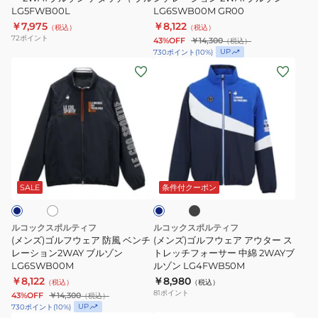
LG5FWB00L
LG6SWB00M GR00
ル
ル
ウ
ー
￥7,975
￥8,122
（税込）
（税込）
ゾ
ゾ
タ
ベ
72
ポイント
43%OFF
￥14,300
（税込）
ン
ン
ー
ン
UP
730
ポイント
(
10
%)
LG5FWBC0M
LG5FWB80M
(メ
(メ
2WAY
チ
ン
ン
ブ
レ
ズ)
ズ)
ル
ー
ゴ
ゴ
ゾ
シ
ル
ル
ン
ョ
フ
フ
デ
ン
ブ
ホ
ネ
ウ
ウ
タ
2WAY
ラ
イ
ッ
ェ
ェ
ッ
ブ
ビ
SALE
条件付クーポン
ク
ー
ア
ア
チ
ル
防
ア
ャ
ゾ
ルコックスポルティフ
ルコックスポルティフ
風
ウ
ブ
ン
(メンズ)ゴルフウェア 防風 ベンチ
(メンズ)ゴルフウェア アウター ス
ベ
レーション2WAY ブルゾン
タ
トレッチフォーサー 中綿 2WAYブ
ル
LG6SWB00M
LG6SWB00M
ルゾン LG4FWB50M
ン
ー
LG5FWB00L
GR00
￥8,122
￥8,980
（税込）
（税込）
チ
ス
81
ポイント
43%OFF
￥14,300
（税込）
レ
ト
UP
730
ポイント
(
10
%)