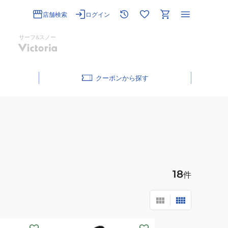
店舗検索
ログイン
サーフ&スノー
クーポン
18
件
(メ