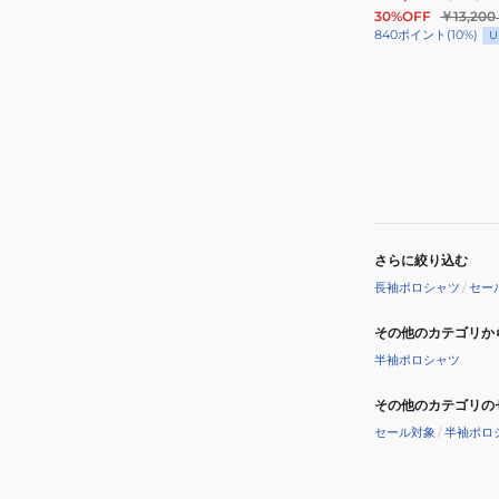
ー
30%OFF
￥13,200
長
840
ポイント
(
10
%)
U
袖
シ
ャ
ツ
LG6SLS00L
WH00
さらに絞り込む
長袖ポロシャツ
/
セー
その他のカテゴリか
半袖ポロシャツ
その他のカテゴリの
セール対象
/
半袖ポロ