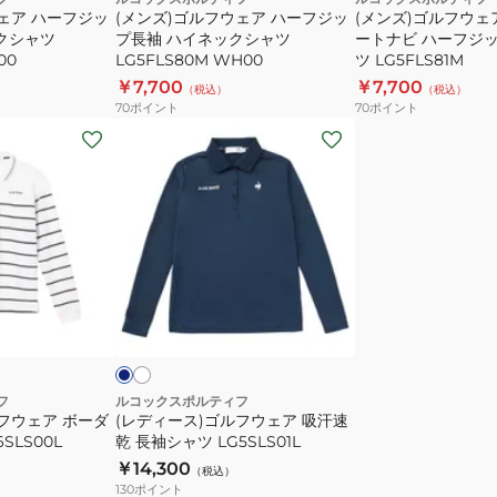
ェア ハーフジッ
(メンズ)ゴルフウェア ハーフジッ
(メンズ)ゴルフウェ
フ
保
ックシャツ
プ長袖 ハイネックシャツ
ートナビ ハーフジッ
ジ
温
00
LG5FLS80M WH00
ツ LG5FLS81M
ッ
ヒ
￥7,700
￥7,700
（税込）
（税込）
プ
ー
70
ポイント
70
ポイント
長
ト
(レ
袖
ナ
デ
ハ
ビ
ィ
イ
ハ
ー
ネ
ー
ス)
ッ
フ
ゴ
ク
ジ
ル
ホ
ネ
シ
ッ
ワ
フ
イ
イ
ビ
ャ
プ
ウ
ト
ツ
長
ェ
LG5FLS80M
袖
ア
フ
ルコックスポルティフ
フウェア ボーダ
WH00
(レディース)ゴルフウェア 吸汗速
シ
吸
SLS00L
乾 長袖シャツ LG5SLS01L
ャ
汗
￥14,300
（税込）
ツ
速
130
ポイント