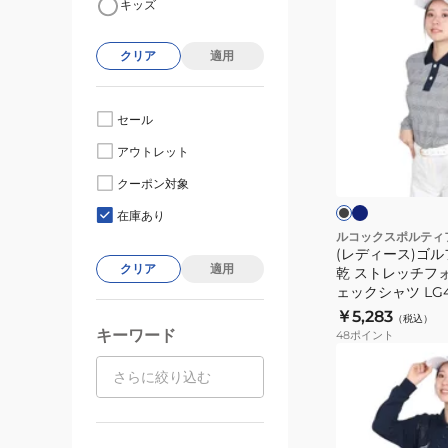
キッズ
デ
ィ
クリア
適用
ー
ス)
ゴ
セール
ル
ネ
ブ
アウトレット
イ
フ
ラ
ビ
ッ
ウ
クーポン対象
ー
ク
ト
ェ
在庫あり
ア
ルコックスポルティ
(レディース)ゴル
吸
クリア
適用
乾 ストレッチフ
汗
ェックシャツ LG4
速
￥5,283
（税込）
乾
キーワード
48
ポイント
ス
(レ
ト
デ
レ
ィ
ッ
ー