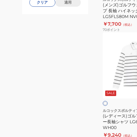
クリア
適用
(メンズ)ゴルフウ
フ
LG4FLS50M
プ 長袖 ハイネ
ジ
LG5FLS80M NV
ッ
￥7,700
（税込）
プ
70
ポイント
長
(レ
袖
デ
ハ
ィ
イ
ー
ネ
ス)
ッ
ゴ
ク
ル
ホ
シ
フ
ワ
SALE
イ
ャ
ウ
ー
ト
ツ
ェ
LG5FLS80M
ア
ルコックスポルティ
NV00
(レディース)ゴル
ボ
ー長袖シャツ LG6
ー
WH00
ダ
￥9,240
（税込）