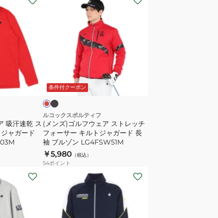
ン
ズ)
ゴ
ル
フ
ウ
ブ
レ
ラ
ェ
ッ
ッ
条件付クーポン
ア
ス
ト
ルコックスポルティフ
ア 吸汗速乾 ス
(メンズ)ゴルフウェア ストレッチ
レ
 ジャガード
フォーサー キルトジャガード 長
ッ
03M
袖 ブルゾン LG4FSW51M
チ
￥5,980
（税込）
フ
54
ポイント
ォ
(メ
ー
ン
サ
ズ)
ー
ゴ