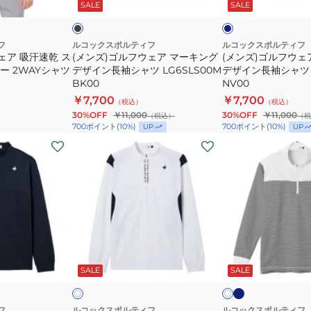
ッ
ビ
SALE
SALE
イ
ロ
デ
ア
ア
ー
ト
シ
ザ
マ
マ
ャ
イ
ー
ー
フ
ルコックスポルティフ
ルコックスポルティフ
ェア 吸汗速乾 ス
(メンズ)ゴルフウェア マーキング
(メンズ)ゴルフウェ
ツ
ン
キ
キ
ー 2WAYシャツ
デザイン長袖シャツ LG6SLS00M
デザイン長袖シャツ L
LG5FLS05M
長
ン
ン
BK00
NV00
GY00
袖
グ
グ
￥7,700
￥7,700
（税込）
（税込）
ポ
デ
デ
30%OFF
￥11,000
30%OFF
￥11,000
（税込）
（税
ロ
ザ
ザ
700
ポイント
(
10
%)
700
ポイント
(
10
%)
UP
UP
(メ
シ
(メ
イ
イ
ン
ャ
ン
ン
ン
ズ)
ツ
ズ)
長
長
ゴ
LG5FLS05M
ゴ
袖
袖
ル
ル
シ
シ
フ
フ
ャ
ャ
ウ
ウ
ツ
ツ
ネ
ホ
ホ
イ
ェ
ェ
LG6SLS00M
LG6SLS00M
ワ
ワ
ビ
ビ
SALE
SALE
イ
イ
ア
ア
BK00
NV00
ー
ー
ト
ハ
蓄
ー
熱
フ
ルコックスポルティフ
ルコックスポルティフ