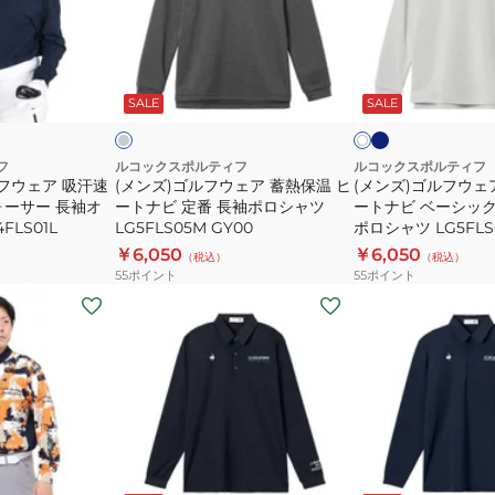
ォ
ォ
ル
ル
ー
ー
フ
フ
サ
サ
ウ
ウ
ネ
グ
ホ
ー
ー
イ
ェ
ェ
レ
ワ
ビ
ー
ビ
SALE
SALE
イ
ベ
ジ
ア
ア
ー
ー
ト
ー
ャ
蓄
蓄
シ
ガ
熱
熱
フ
ルコックスポルティフ
ルコックスポルティフ
フウェア 吸汗速
(メンズ)ゴルフウェア 蓄熱保温 ヒ
(メンズ)ゴルフウェ
ッ
ー
保
保
ォーサー 長袖オ
ートナビ 定番 長袖ポロシャツ
ートナビ ベーシッ
ク
ド
温
温
FLS01L
LG5FLS05M GY00
ポロシャツ LG5FLS
デ
長
ヒ
ヒ
￥6,050
￥6,050
（税込）
（税込）
ザ
袖
ー
ー
55
ポイント
55
ポイント
イ
シ
ト
ト
(メ
(メ
ン
ャ
ナ
ナ
ン
ン
長
ツ
ビ
ビ
ズ)
ズ)
袖
LG4FLS03M
定
ベ
ゴ
ゴ
シ
番
ー
ル
ル
ャ
長
シ
フ
フ
ツ
袖
ッ
ウ
ウ
ブ
ネ
QGMXJB01
ポ
ク
ェ
ェ
ラ
イ