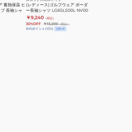
ア 蓄熱保温 ヒ
(レディース)ゴルフウェア ボーダ
ボ
プ 長袖シャ
ー長袖シャツ LG6SLS00L NV00
ー
￥9,240
（税込）
ダ
30%OFF
￥13,200
（税込）
ー
840
ポイント
(
10
%)
UP
長
袖
シ
ャ
ツ
LG6SLS00L
NV00