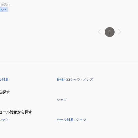
LG5FLS81M
乾
（税込）
長
P
袖
シ
ャ
1
ツ
LG5SLS01L
ル対象
長袖ポロシャツ
/
メンズ
ら探す
シャツ
セール対象から探す
シャツ
セール対象
/
シャツ