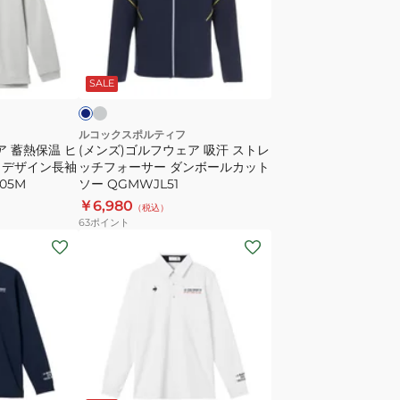
キ
ル
ル
フ
ト
ウ
グ
ネ
ジ
レ
ェ
イ
ー
SALE
ャ
ア
ガ
吸
ー
汗
ルコックスポルティフ
ア 蓄熱保温 ヒ
(メンズ)ゴルフウェア 吸汗 ストレ
ド
ス
クデザイン長袖
ッチフォーサー ダンボールカット
長
ト
05M
ソー QGMWJL51
袖
レ
￥6,980
（税込）
ブ
ッ
63
ポイント
ル
チ
(メ
ゾ
フ
ン
ン
ォ
ズ)
LG4FSW51M
ー
ゴ
サ
ル
ー
フ
ダ
ウ
ホ
ン
ェ
ワ