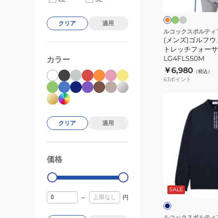
ー
ー
ン
サ
ア
ン
ジ
ク
ー
吸
クリア
適用
長
汗
ルコックスポルティ
(メンズ)ゴルフウ
袖
速
トレッチフォーサ
オ
乾
LG4FLS50M
カラー
ー
ス
￥6,980
（税込）
バ
ト
63
ポイント
ー
レ
シ
(メ
ッ
ャ
ン
チ
ツ
ズ)
フ
クリア
適用
LG4FLS01L
ゴ
ォ
ル
ー
フ
サ
価格
99000
0
ウ
ー
ネ
ェ
2WAY
イ
ビ
SALE
ア
シ
～
円
ー
ト
ハ
ャ
ー
ツ
ルコックスポルティ