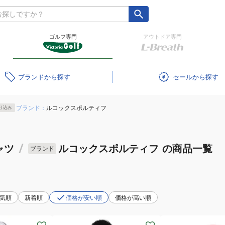
ゴルフ専門
アウトドア専門
ブランド
セール
ブランド：
ルコックスポルティフ
り込み
ャツ
/
ルコックスポルティフ
の商品一覧
ブランド
気順
新着順
価格が安い順
価格が高い順
(メ
(メ