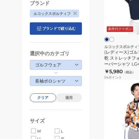
チ
ス)
ブランド
フ
ゴ
ルコックスポルティフ
ォ
ル
ホ
ネ
ー
ワ
フ
イ
イ
ブランドで絞り込む
ビ
条件付クーポン
サ
ウ
ト
ー
ー
ェ
長
ア
ルコックスポルティ
(レディース)ゴル
袖
吸
選択中のカテゴリ
乾 ストレッチフ
チ
汗
ーバーシャツ LG4
ゴルフウェア
ェ
速
￥5,980
（税込）
ッ
乾
54
ポイント
長袖ポロシャツ
ク
ス
(メ
シ
ト
ン
ャ
レ
クリア
適用
ズ)
ツ
ッ
ゴ
LG4FLS03L
チ
ル
フ
サイズ
フ
ォ
ウ
グ
グ
オ
M
L
ー
リ
レ
ェ
レ
LL
3L