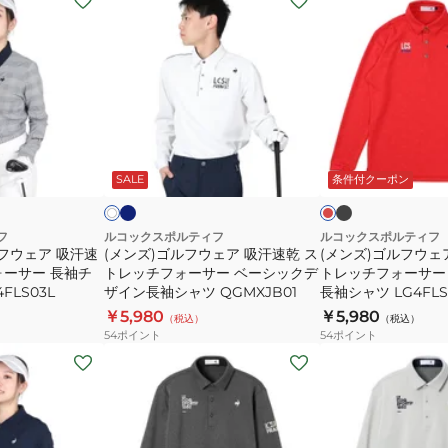
ン
ン
ズ)
ズ)
ゴ
ゴ
ル
ル
フ
フ
ウ
ウ
ネ
ブ
レ
ホ
イ
ラ
ェ
ェ
ッ
ワ
ビ
ッ
ド
ド
SALE
条件付クーポン
イ
ア
ア
ー
ク
ク
吸
吸
汗
汗
フ
ルコックスポルティフ
ルコックスポルティフ
フウェア 吸汗速
(メンズ)ゴルフウェア 吸汗速乾 ス
(メンズ)ゴルフウェ
速
速
ォーサー 長袖チ
トレッチフォーサー ベーシックデ
トレッチフォーサー
乾
乾
FLS03L
ザイン長袖シャツ QGMXJB01
長袖シャツ LG4FLS
ス
ス
￥5,980
￥5,980
（税込）
（税込）
ト
ト
54
ポイント
54
ポイント
レ
レ
(メ
(メ
ッ
ッ
ン
ン
チ
チ
ズ)
ズ)
フ
フ
ゴ
ゴ