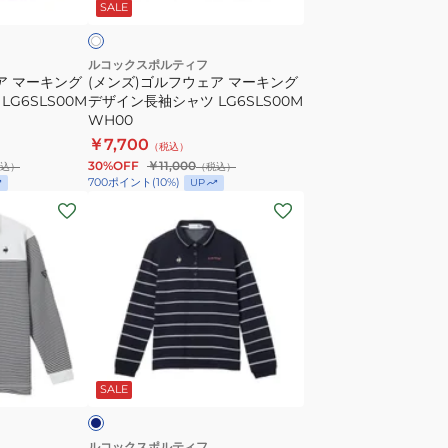
SALE
ボ
ア
ー
マ
ル
ー
ルコックスポルティフ
ア マーキング
(メンズ)ゴルフウェア マーキング
カ
キ
G6SLS00M
デザイン長袖シャツ LG6SLS00M
ッ
ン
WH00
ト
グ
￥7,700
（税込）
ソ
デ
30%OFF
￥11,000
込）
（税込）
ー
ザ
700
ポイント
(
10
%)
UP
QGMWJL51
(レ
イ
デ
ン
ィ
長
ー
袖
ス)
シ
ゴ
ャ
ル
ツ
ネ
フ
LG6SLS00M
イ
SALE
ウ
WH00
ェ
ア
ルコックスポルティフ