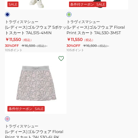
7AJ523-
1WHT
フ
フ
グ
SALE
条件付クーポン
SALE
リ
4ILB
ウ
ウ
ー
ェ
ェ
ン
トラヴィスマシュー
トラヴィスマシュー
ア
ア
(レディース)ゴルフウェア 5ポケッ
(レディース)ゴルフウェア Floral
5
トスカート 7AL515-4MIN
Floral
Print スカート 7AL530-3MST
￥11,550
￥11,550
ポ
Print
（税込）
（税込）
30%OFF
￥16,500
30%OFF
￥16,500
（税込）
（税込）
ケ
ス
105
ポイント
105
ポイント
ッ
カ
(レ
ト
ー
デ
ス
ト
ィ
カ
7AL530-
ー
ー
3MST
ス)
ト
ゴ
7AL515-
ル
4MIN
フ
条件付クーポン
SALE
ウ
ェ
トラヴィスマシュー
ア
(レディース)ゴルフウェア Floral
Floral
Print スカート 7AL530-6LPK