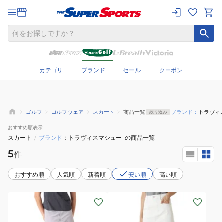
さらに絞り込む
カテゴリ
ブランド
セール
クーポン
ゴルフ
ゴルフウェア
スカート
商品一覧
ブランド：
トラヴィ
絞り込み
おすすめ
順表示
スカート
/
ブランド
トラヴィスマシュー
の商品一覧
5
件
おすすめ順
人気順
新着順
安い順
高い順
(レ
(レ
デ
デ