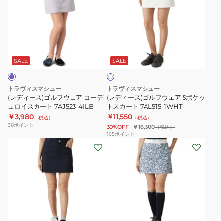
ィ
ィ
ー
ー
ス)
ス)
ゴ
ゴ
ホ
ル
ル
ワ
フ
フ
SALE
SALE
イ
ト
ウ
ウ
ェ
ェ
トラヴィスマシュー
トラヴィスマシュー
ア
ア
(レディース)ゴルフウェア コーデ
(レディース)ゴルフウェア 5ポケッ
コ
ュロイスカート 7AJ523-4ILB
5
トスカート 7AL515-1WHT
￥3,980
￥11,550
ー
ポ
（税込）
（税込）
36
ポイント
30%OFF
￥16,500
（税込）
デ
ケ
105
ポイント
ュ
ッ
(レ
(レ
ロ
ト
デ
デ
イ
ス
ィ
ィ
ス
カ
ー
ー
カ
ー
ス)
ス)
ー
ト
ゴ
ゴ
エ
ト
7AL515-
ル
ル
メ