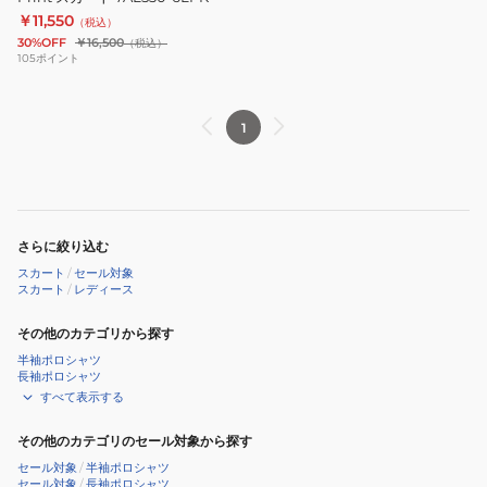
￥11,550
Print
（税込）
30%OFF
￥16,500
（税込）
ス
105
ポイント
カ
ー
ト
1
7AL530-
6LPK
さらに絞り込む
スカート
/
セール対象
スカート
/
レディース
その他のカテゴリから探す
半袖ポロシャツ
長袖ポロシャツ
すべて表示する
その他のカテゴリのセール対象から探す
セール対象
/
半袖ポロシャツ
セール対象
/
長袖ポロシャツ