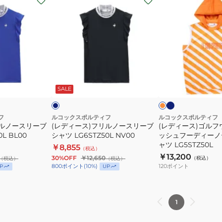
デ
デ
ィ
ィ
ー
ー
ス)
ス)
フ
ゴ
リ
ル
ネ
ネ
オ
イ
ル
フ
イ
レ
ビ
ビ
ン
SALE
ノ
ウ
ー
ジ
ー
ェ
ス
ア
フ
ルコックスポルティフ
ルコックスポルティフ
リルノースリーブ
(レディース)フリルノースリーブ
(レディース)ゴルフ
リ
冷
L BL00
シャツ LG6STZ50L NV00
ッシュフーディーノ
ー
感
ャツ LG5STZ50L
￥8,855
（税込）
ブ
メ
￥13,200
30%OFF
￥12,650
（税込）
（税込）
（税込）
シ
ッ
120
ポイント
800
ポイント
(
10
%)
P
UP
ャ
シ
ツ
ュ
LG6STZ50L
フ
1
NV00
ー