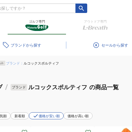
ゴルフ専門
アウトドア専門
ブランド
セール
ブランド：
ルコックスポルティフ
込み
ブ
/
ルコックスポルティフ
の商品一覧
ブランド
気順
新着順
価格が安い順
価格が高い順
(レ
(レ