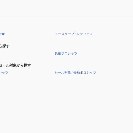
デ
ィ
ー
ノ
ー
対象
ノースリーブ
/
レディース
ス
リ
ら探す
ー
長袖ポロシャツ
ブ
シ
セール対象から探す
ャ
シャツ
セール対象
/
長袖ポロシャツ
ツ
LG5STZ50L