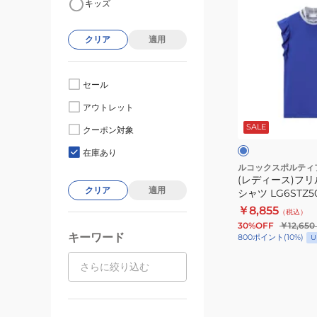
キッズ
デ
ィ
クリア
適用
ー
ス)
フ
セール
リ
ブ
アウトレット
ル
ル
ー
SALE
ノ
クーポン対象
ー
ー
在庫あり
ス
ルコックスポルティ
(レディース)フ
リ
クリア
適用
シャツ LG6STZ50
ー
￥8,855
（税込）
ブ
30%OFF
￥12,650
シ
キーワード
800
ポイント
(
10
%)
U
ャ
ツ
LG6STZ50L
BL00