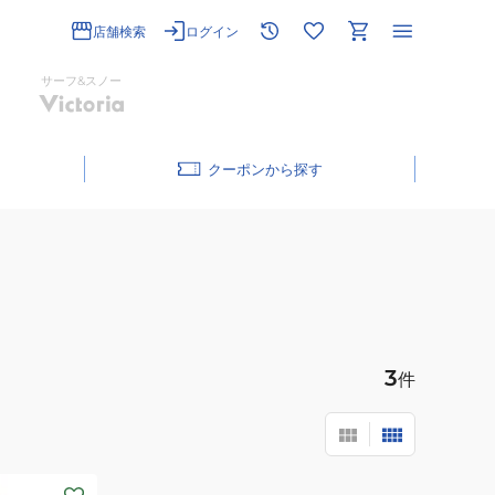
店舗検索
ログイン
サーフ&スノー
クーポン
3
件