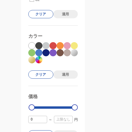
クリア
適用
カラー
クリア
適用
価格
99000
0
～
円