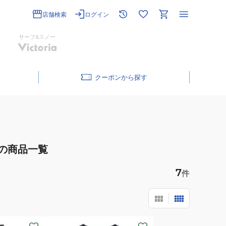
店舗検索
ログイン
サーフ&スノー
クーポン
の商品一覧
7
件
(メ