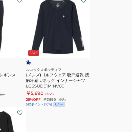
ン
ズ)
ゴ
ル
フ
ウ
ネ
ェ
イ
SALE
ア
吸
汗
ルコックスポルティフ
 レギンス
(メンズ)ゴルフウェア 吸汗速乾 接
速
触冷感 Uネック インナーシャツ
乾
LG6SUD01M NV00
接
￥5,690
（税込）
込）
触
25%OFF
￥7,590
（税込）
冷
510
ポイント
(
10
%)
UP
感
U
ネ