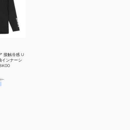
ッ
ク
イ
ン
ナ
ー
シ
ャ
ア 接触冷感 U
ツ
袖インナーシ
LG6SUD01M
BK00
NV00
込）