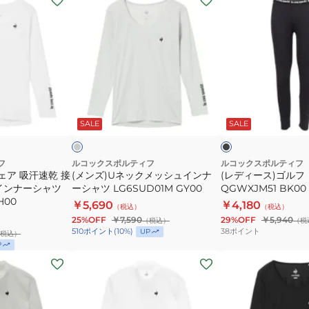
ン
デ
ズ)U
ィ
ネ
ー
ッ
ス)
ク
ゴ
メ
ル
グ
ブ
ッ
フ
レ
ラ
ー
ッ
ビ
SALE
SALE
シ
レ
ク
ー
ュ
ギ
イ
ン
フ
ルコックスポルティフ
ルコックスポルティフ
ェア 吸汗速乾 接
(メンズ)Uネックメッシュインナ
(レディース)ゴルフ
ン
ス
 インナーシャツ
ーシャツ LG6SUD01M GY00
QGWXJM51 BK00
ナ
QGWXJM51
H00
￥5,690
￥4,180
（税込）
（税込）
ー
BK00
25%OFF
￥7,590
29%OFF
￥5,940
（税込）
（税
シ
38
ポイント
510
ポイント
(
10
%)
UP
税込）
ャ
P
(メ
(メ
ツ
ン
ン
LG6SUD01M
ズ)
ズ)
GY00
ハ
ゴ