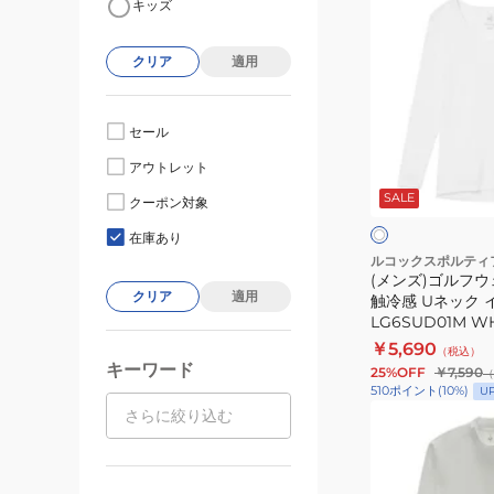
キッズ
ン
ズ)
クリア
適用
ゴ
ル
フ
セール
ウ
ホ
アウトレット
ェ
ワ
SALE
イ
ア
クーポン対象
ト
吸
在庫あり
汗
ルコックスポルティ
(メンズ)ゴルフウ
速
クリア
適用
触冷感 Uネック
乾
LG6SUD01M W
接
￥5,690
（税込）
触
キーワード
25%OFF
￥7,590
（
冷
510
ポイント
(
10
%)
U
(メ
感
ン
U
ズ)
ネ
ハ