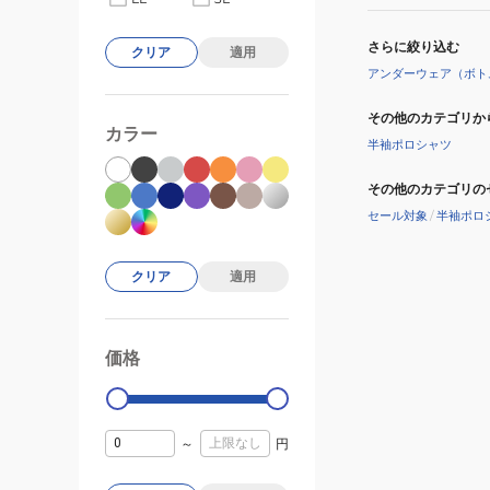
さらに絞り込む
クリア
適用
アンダーウェア（ボト
その他のカテゴリか
カラー
半袖ポロシャツ
その他のカテゴリの
セール対象
/
半袖ポロ
クリア
適用
価格
99000
0
～
円