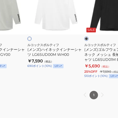
イ
ル
ネ
フ
ッ
ウ
ブ
ホ
ク
ェ
ラ
ワ
ッ
SALE
イ
イ
ア
ク
ン
接
ナ
触
フ
ルコックスポルティフ
ルコックスポルティフ
ックインナーシャ
(メンズ)ハイネックインナーシャ
(メンズ)ゴルフウェ
ー
冷
 GY00
ツ LG6SUD00M WH00
ネック メッシュ 長
シ
感
ャツ LG6SUD01M 
￥7,590
（税込）
ャ
U
￥5,690
690
ポイント
(
10
%)
P
UP
（税込）
ツ
ネ
25%OFF
￥7,590
（税
LG6SUD00M
ッ
510
ポイント
(
10
%)
UP
WH00
ク
メ
ッ
1
シ
ュ
長