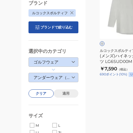
ッ
ブランド
イ
ク
ルコックスポルティフ
ネ
イ
ッ
ン
グ
ブランドで絞り込む
ク
ナ
レ
ー
イ
ー
ト
ン
シ
ナ
ャ
選択中のカテゴリ
ルコックスポルティ
(メンズ)ハイネ
ー
ツ
ツ LG6SUD00M
ゴルフウェア
シ
LG6SUD01M
￥7,590
（税込）
ャ
WH00
690
ポイント
(
10
%)
U
アンダーウェア（ボトムス）
ツ
LG6SUD00M
GY00
クリア
適用
サイズ
M
L
LL
3L