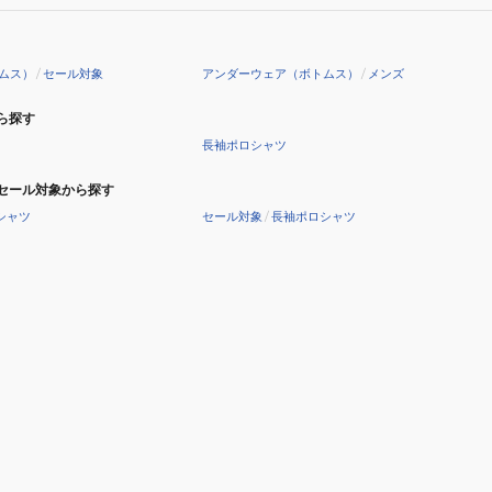
袖
イ
ン
ムス）
/
セール対象
アンダーウェア（ボトムス）
/
メンズ
ナ
ー
ら探す
シ
長袖ポロシャツ
ャ
セール対象から探す
ツ
シャツ
セール対象
/
長袖ポロシャツ
LG6SUD01M
BK00