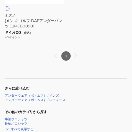
ン
ダ
ミズノ
ー
(メンズ)ゴルフ DAFアンダーパン
パ
ツ E2MJB00901
￥4,400
ン
（税込）
40
ポイント
ツ
E2MJB00901
1
さらに絞り込む
アンダーウェア（ボトムス）
/
メンズ
アンダーウェア（ボトムス）
/
レディース
その他のカテゴリから探す
半袖ポロシャツ
長袖ポロシャツ
すべて表示する