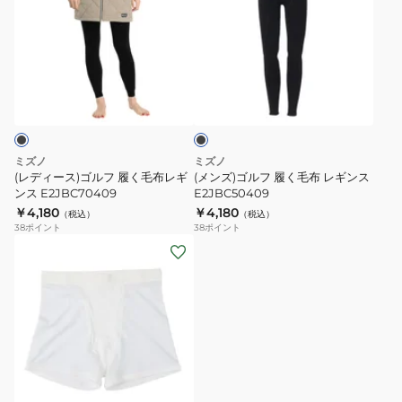
ィ
ズ)
ー
ゴ
ス)
ル
ゴ
フ
ブ
ル
履
ラ
フ
く
ッ
ク
履
毛
く
布
ミズノ
ミズノ
毛
レ
(レディース)ゴルフ 履く毛布レギ
(メンズ)ゴルフ 履く毛布 レギンス
布
ンス E2JBC70409
ギ
E2JBC50409
￥4,180
￥4,180
レ
ン
（税込）
（税込）
38
ポイント
38
ポイント
ギ
ス
(メ
ン
E2JBC50409
ン
ス
ズ)
E2JBC70409
ゴ
ル
フ
DAF
ア