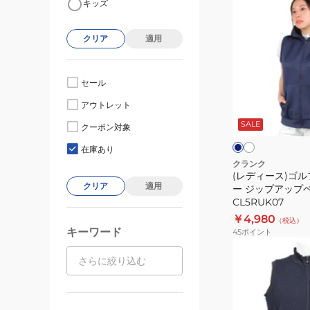
キッズ
デ
ィ
クリア
適用
ー
ス)
ゴ
セール
ル
ホ
ネ
アウトレット
ワ
フ
イ
イ
ビ
SALE
ウ
クーポン対象
ト
ー
ェ
在庫あり
ア
クランク
(レディース)ゴル
ア
クリア
適用
ー ジップアップ
ウ
CL5RUK07
タ
￥4,980
（税込）
ー
キーワード
45
ポイント
ジ
(メ
ッ
ン
プ
ズ)
ア
ゴ