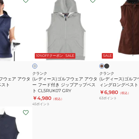
デ
デ
ィ
ィ
ー
ー
ス)
ス)
ゴ
ゴ
ル
ル
ブ
グ
ブ
ラ
フ
フ
レ
ラ
ッ
ー
ウ
キ
10%OFFクーポン
SALE
SALE
ウ
ウ
ク
ン
ェ
ェ
ア
ア
クランク
クランク
フウェア アウタ
(レディース)ゴルフウェア アウタ
(レディース)ゴルフ
ア
ボ
ベスト
ー フード付き ジップアップベス
ィングロングベスト C
ウ
ン
ト CL5RUK07 GRY
￥6,980
（税込）
タ
デ
￥4,980
63
ポイント
（税込）
ー
ィ
45
ポイント
フ
ン
ー
グ
ド
ロ
付
ン