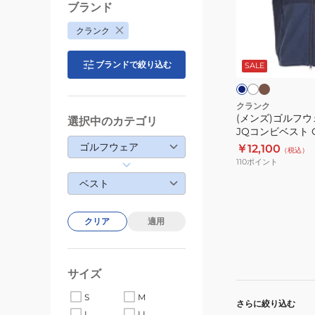
ッ
ル
ブランド
プ
フ
クランク
ベ
ウ
モ
ホ
ネ
ス
カ
ワ
ェ
イ
チ
イ
ブランドで絞り込む
ビ
SALE
ト
ア
ャ
ト
ー
CL5RUK07
保
温
クランク
(メンズ)ゴルフウ
キ
選択中のカテゴリ
JQコンビベスト CL
ル
ゴルフウェア
￥12,100
（税込）
ト
110
ポイント
JQ
ベスト
コ
ン
ビ
クリア
適用
ベ
ス
ト
サイズ
CL5STK51
S
M
さらに絞り込む
L
LL