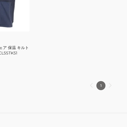
き
グ
ジ
ベ
ッ
ス
プ
ト
ア
CL5UUQ14
ッ
プ
ェア 保温 キルト
ベ
5STK51
ス
ト
CL5RUK07
GRY
1