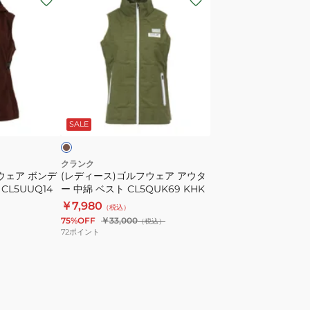
デ
ィ
ー
ス)
ゴ
ル
カ
フ
ー
SALE
ウ
ェ
ア
クランク
ウェア ボンデ
(レディース)ゴルフウェア アウタ
ア
L5UUQ14
ー 中綿 ベスト CL5QUK69 KHK
ウ
￥7,980
（税込）
タ
75%OFF
￥33,000
（税込）
ー
72
ポイント
中
綿
ベ
ス