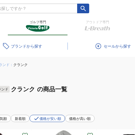
ゴルフ専門
アウトドア専門
ブランド
セール
ランド：
クランク
クランク
の商品一覧
ランド
気順
新着順
価格が安い順
価格が高い順
(レ
(レ