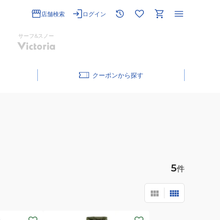
店舗検索
ログイン
サーフ&スノー
クーポン
5
件
(レ