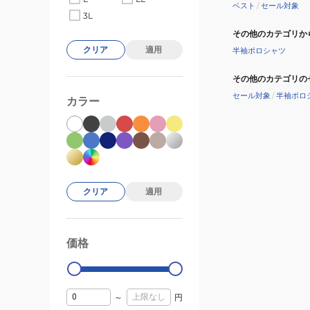
ベスト
/
セール対象
3L
その他のカテゴリか
クリア
適用
半袖ポロシャツ
その他のカテゴリの
セール対象
/
半袖ポロ
カラー
クリア
適用
価格
99000
0
～
円