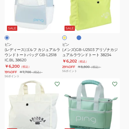
ー
GB-
GRN
ス)
ア
ツ
T2503
37504
ゴ
リ
ト
ラ
フ
ル
ゾ
ー
イ
ラ
ト
フ
ナ
ト
ッ
SALE
SALE
ブ
シ
カ
カ
gB-
ル
ュ
ジ
ジ
ー
A2310
イ
ピン
ピン
エ
ュ
ュ
OR
(レディース)ゴルフ カジュアルラ
(メンズ)GB-U2503 アリゾナカジ
ロ
ア
ウンドトートバッグ GB-L2518
ア
ュアルラウンドトート 38234
36849
ー
IC.BL 38620
￥6,202
ル
ル
（税込）
￥6,200
（税込）
29%OFF
￥8,800
（税込）
ラ
ラ
56
ポイント
19%OFF
￥7,700
（税込）
ウ
ウ
56
ポイント
(メ
(レ
ン
ン
ン
デ
ド
ド
ズ)
ィ
ト
ト
ゴ
ー
ー
ー
ル
ス)
ト
ト
フ
ゴ
バ
38234
ミ
ラ
ル
ッ
ン