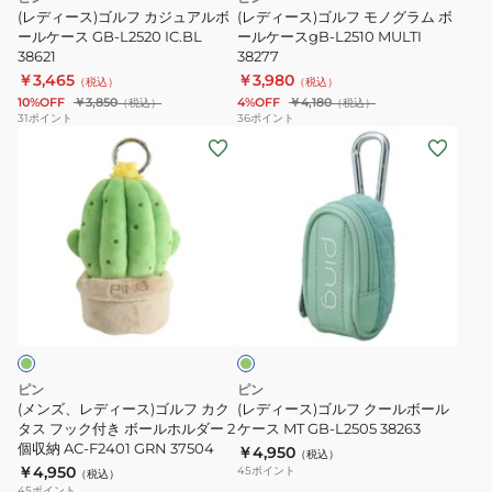
ュ
グ
38237
U2506
(レディース)ゴルフ カジュアルボ
(レディース)ゴルフ モノグラム ボ
ア
ールケース GB-L2520 IC.BL
ラ
ールケースgB-L2510 MULTI
OFWH
38621
38277
ル
ム
38237
￥3,465
￥3,980
（税込）
（税込）
ボ
ボ
AZC
10%OFF
￥3,850
4%OFF
￥4,180
（税込）
（税込）
ー
ー
38237
31
ポイント
36
ポイント
(メ
(レ
ル
ル
ン
デ
ケ
ケ
ズ、
ィ
ー
ー
レ
ー
ス
ス
デ
ス)
GB-
gB-
ィ
ゴ
L2520
L2510
ミ
ー
ル
IC.BL
MULTI
ン
ス)
フ
38621
38277
ト
ゴ
ク
ル
ー
ピン
ピン
フ
ル
(メンズ、レディース)ゴルフ カク
(レディース)ゴルフ クールボール
カ
タス フック付き ボールホルダー 2
ボ
ケース MT GB-L2505 38263
個収納 AC-F2401 GRN 37504
￥4,950
ク
ー
（税込）
￥4,950
45
ポイント
（税込）
タ
ル
45
ポイント