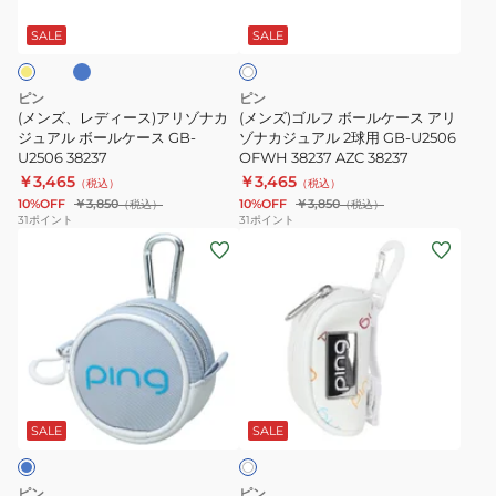
オ
ー
ボ
ー
ス
フ
ス)
ー
ル
GB-
SALE
SALE
ホ
ワ
ア
ル
ケ
N2506
イ
リ
ケ
ー
38245
ト
ピン
ピン
ゾ
ー
ス
(メンズ、レディース)アリゾナカ
(メンズ)ゴルフ ボールケース アリ
ナ
ジュアル ボールケース GB-
ス
ゾナカジュアル 2球用 GB-U2506
OR
U2506 38237
OFWH 38237 AZC 38237
カ
ア
GB-
￥3,465
￥3,465
（税込）
（税込）
ジ
リ
U2506
10%OFF
￥3,850
10%OFF
￥3,850
（税込）
（税込）
ュ
ゾ
38237
31
ポイント
31
ポイント
(レ
(レ
ア
ナ
デ
デ
ル
カ
ィ
ィ
ボ
ジ
ー
ー
ー
ュ
ス)
ス)
ル
ア
ゴ
ゴ
ケ
ル
ホ
ル
ル
ー
2
ワ
フ
フ
ス
球
SALE
SALE
イ
ト
カ
モ
GB-
用
ジ
ノ
U2506
GB-
ピン
ピン