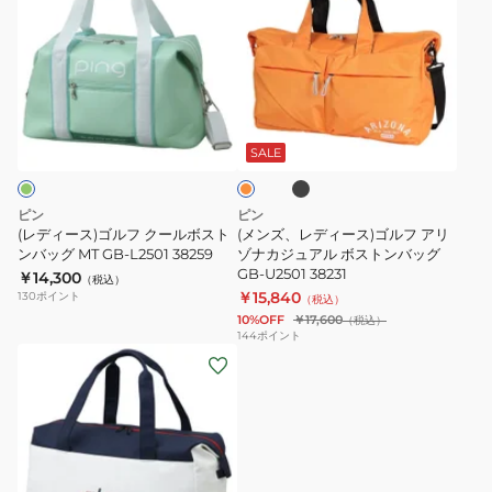
バ
ィ
ス
ズ、
ッ
ー
GB-
レ
グ
ス)
U2505
デ
GB-
ゴ
38236
ィ
ブ
オ
L2508
ル
ー
ラ
レ
38274-
ッ
フ
ス)
ン
SALE
ク
ジ
08
ク
ゴ
MT
ー
ル
ピン
ピン
ル
フ
(レディース)ゴルフ クールボスト
(メンズ、レディース)ゴルフ アリ
ボ
ンバッグ MT GB-L2501 38259
ア
ゾナカジュアル ボストンバッグ
GB-U2501 38231
￥14,300
ス
リ
（税込）
￥15,840
130
ポイント
（税込）
ト
ゾ
10%OFF
￥17,600
（税込）
ン
ナ
144
ポイント
(メ
バ
カ
ン
ッ
ジ
ズ)
グ
ュ
ゴ
MT
ア
ル
GB-
ル
フ