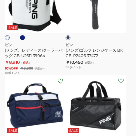
ア
ー
デ
ル
バ
ル
ト
ィ
フ
ッ
ネ
ブ
ラ
バ
ー
レ
グ
ラ
ウ
ッ
ス)
ン
ッ
SALE
BK
ク
ン
グ
ク
ジ
37476
ド
ミ
ー
ケ
ピン
ピン
ト
ン
ラ
ー
(メンズ、レディース)クーラーバ
(メンズ)ゴルフ レンジケース BK
ー
ト
ー
ッグ GB-U2611 39064
ス
GB-P2406 37472
ト
￥8,910
GB-
￥10,450
バ
BK
（税込）
（税込）
95
ポイント
10%OFF
￥9,900
（税込）
バ
L2509
ッ
GB-
81
ポイント
ッ
MT
グ
P2406
(メ
(メ
グ
38275
GB-
37472
ン
ン
GB-
U2611
ズ、
ズ)
U2503
39064
レ
エ
38234
デ
ン
ィ
ボ
ブ
ホ
ブ
ー
ス
ワ
ラ
ス)
ボ
イ
ッ
SALE
SALE
ト