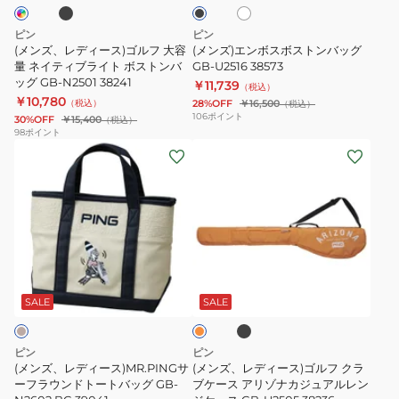
ク
ゴ
ス
ル
ト
ピン
ピン
フ
ン
(メンズ、レディース)ゴルフ 大容
(メンズ)エンボスボストンバッグ
大
量 ネイティブライト ボストンバ
バ
GB-U2516 38573
ッグ GB-N2501 38241
￥11,739
容
ッ
（税込）
￥10,780
（税込）
28%OFF
￥16,500
（税込）
量
グ
106
ポイント
30%OFF
￥15,400
（税込）
ネ
GB-
98
ポイント
(メ
(メ
イ
U2516
ン
ン
テ
38573
ズ、
ズ、
ィ
レ
レ
ブ
デ
デ
ラ
ィ
ィ
イ
ブ
オ
ー
ー
ト
ラ
レ
ッ
ス)MR.PING
ス)
ボ
ン
SALE
SALE
ク
ジ
サ
ゴ
ス
ー
ル
ト
ピン
ピン
フ
フ
ン
(メンズ、レディース)MR.PINGサ
(メンズ、レディース)ゴルフ クラ
ラ
ーフラウンドトートバッグ GB-
ク
ブケース アリゾナカジュアルレン
バ