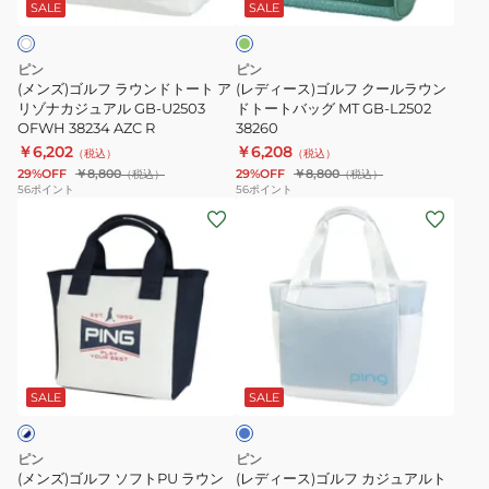
ウ
フ
グ
ト
SALE
SALE
ン
ク
GB-
ド
ー
L2518
ピン
ピン
ト
ル
IC.BL
(メンズ)ゴルフ ラウンドトート ア
(レディース)ゴルフ クールラウン
ー
リゾナカジュアル GB-U2503
ラ
ドトートバッグ MT GB-L2502
38620
OFWH 38234 AZC R
38260
ト
ウ
￥6,202
￥6,208
（税込）
（税込）
ア
ン
29%OFF
￥8,800
29%OFF
￥8,800
（税込）
（税込）
リ
ド
56
ポイント
56
ポイント
(メ
(レ
ゾ
ト
ン
デ
ナ
ー
ズ)
ィ
カ
ト
ゴ
ー
ジ
バ
ル
ス)
ュ
ッ
フ
ゴ
ア
グ
ブ
ソ
ル
ル
MT
ル
フ
フ
GB-
GB-
ー
SALE
SALE
ト
カ
U2503
L2502
PU
ジ
OFWH
38260
ピン
ピン
ラ
ュ
38234
(メンズ)ゴルフ ソフトPU ラウン
(レディース)ゴルフ カジュアルト