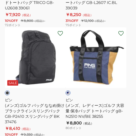
ウ
ドトートバッグ TRICO GB-
ア
ートバッグ GB-L2607 IC.BL
AZC
U2608 39061
39039
ン
ル
R
￥7,920
￥8,250
（税込）
（税込）
ド
ト
10%OFF
￥8,800
31%OFF
￥12,100
（税込）
（税込）
ト
ー
72
ポイント
75
ポイント
(メ
(メ
ー
ト
ン
ン
ト
バ
ズ)
ズ、
バ
ッ
ゴ
レ
ッ
グ
ル
デ
グ
GB-
フ
ィ
TRICO
L2607
ネ
バ
ー
GB-
IC.BL
イ
ッ
ス)
U2608
39039
SALE
ビ
ー
グ
ゴ
39061
×
な
ル
キ
ピン
ピン
な
フ
ャ
(メンズ)ゴルフ バッグ ななめ掛け
(メンズ、レディース)ゴルフ 大容
メ
め
ブラックラインスリングパック
大
量 保冷バッグ トートバッグ gB-
ル
GB-P2410 スリングバッグ BK
N2510 NV/BE 38255
掛
容
37476
￥8,800
（税込）
け
量
￥8,410
80
ポイント
（税込）
ブ
保
10%OFF
￥9,350
（税込）