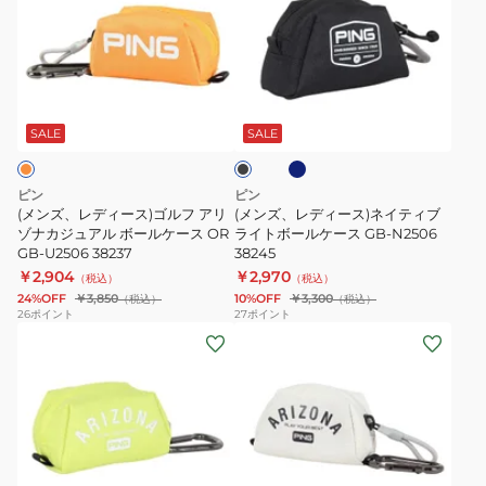
ズ、
ズ、
レ
レ
デ
デ
ィ
ィ
ネ
ブ
ー
ー
イ
ラ
ビ
ス)
ス)
ッ
SALE
SALE
ー
ク
ゴ
ネ
ル
イ
ピン
ピン
フ
テ
(メンズ、レディース)ゴルフ アリ
(メンズ、レディース)ネイティブ
ア
ゾナカジュアル ボールケース OR
ィ
ライトボールケース GB-N2506
GB-U2506 38237
38245
リ
ブ
￥2,904
￥2,970
（税込）
（税込）
ゾ
ラ
24%OFF
￥3,850
10%OFF
￥3,300
（税込）
（税込）
ナ
イ
26
ポイント
27
ポイント
(メ
(メ
カ
ト
ン
ン
ジ
ボ
ズ、
ズ)
ュ
ー
レ
ゴ
ア
ル
デ
ル
ル
ケ
ィ
フ
ボ
ー
ラ