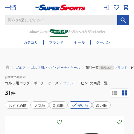
さらに絞り込む
カテゴリ
ブランド
セール
クーポン
ゴルフ
ゴルフ用バッグ・ポーチ・ケース
商品一覧
ブランド：
ピ
絞り込み
おすすめ
順表示
ゴルフ用バッグ・ポーチ・ケース
/
ブランド
ピン
の商品一覧
31
件
おすすめ順
人気順
新着順
安い順
高い順
(メ
(メ
ン
ン