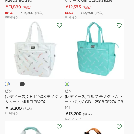
N2602 BG 39041
ジケース GB-U2505 38236
ウ
ラ
ッ
￥11,880
￥12,375
（税込）
（税込）
ン
ブ
グ
10%OFF
￥13,200
10%OFF
￥13,750
（税込）
（税込）
ド
ケ
GB-
108
ポイント
112
ポイント
(レ
(レ
ト
ー
N2501
デ
デ
ー
ス
38241
ィ
ィ
ト
ア
ー
ー
バ
リ
ス)GB-
ス)
ッ
ゾ
L2508
ゴ
グ
ナ
ブ
ミ
モ
ル
GB-
カ
ン
ノ
フ
N2602
ジ
ト
グ
モ
BG
ュ
ラ
ノ
39041
ア
ピン
ピン
ム
グ
ル
(レディース)GB-L2508 モノグラ
(レディース)ゴルフ モノグラム ト
ト
ムトート MULTI 38274
ラ
ートバッグ GB-L2508 38274-08
レ
MT
￥13,200
ー
ム
（税込）
ン
￥13,200
120
ポイント
（税込）
ト
ト
ジ
120
ポイント
MULTI
ー
(レ
ケ
(メ
38274
ト
デ
ー
ン