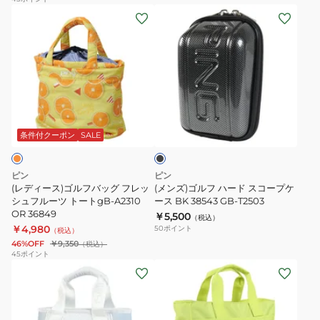
ス
ケ
(レ
(メ
フ
ー
デ
ン
ッ
ス
ィ
ズ)
ク
MT
ー
ゴ
付
GB-
ス)
ル
き
L2505
ゴ
フ
ブ
ボ
38263
ル
ハ
ラ
ー
フ
ー
ッ
条件付クーポン
SALE
ク
ル
バ
ド
ホ
ッ
ス
ピン
ピン
ル
グ
コ
(レディース)ゴルフバッグ フレッ
(メンズ)ゴルフ ハード スコープケ
ダ
フ
シュフルーツ トートgB-A2310
ー
ース BK 38543 GB-T2503
OR 36849
ー
￥5,500
レ
プ
（税込）
￥4,980
50
ポイント
（税込）
2
ッ
ケ
46%OFF
￥9,350
（税込）
個
シ
ー
45
ポイント
収
(レ
(メ
ュ
ス
納
デ
ン
フ
BK
AC-
ィ
ズ)GB-
ル
38543
F2401
ー
U2503