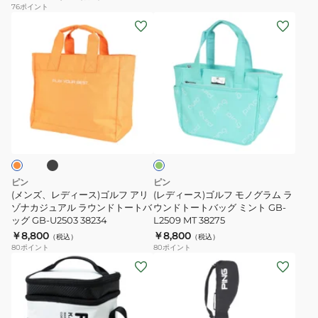
76
ポイント
ラ
冷
(メ
(レ
ッ
バ
ン
デ
ク
ッ
ズ、
ィ
ラ
グ
レ
ー
イ
ト
デ
ス)
ン
ー
ィ
ゴ
ス
ト
ブ
ミ
ー
ル
リ
バ
ン
ス)
フ
ト
ン
ッ
ゴ
モ
グ
グ
ル
ノ
パ
gB-
ピン
ピン
フ
グ
(メンズ、レディース)ゴルフ アリ
(レディース)ゴルフ モノグラム ラ
ッ
N2510
ア
ゾナカジュアル ラウンドトートバ
ラ
ウンドトートバッグ ミント GB-
ク
NV/BE
ッグ GB-U2503 38234
L2509 MT 38275
リ
ム
GB-
38255
￥8,800
￥8,800
（税込）
（税込）
ゾ
ラ
P2410
80
ポイント
80
ポイント
ナ
ウ
(メ
(メ
ス
カ
ン
ン
ン
リ
ジ
ド
ズ、
ズ)
ン
ュ
ト
レ
ゴ
グ