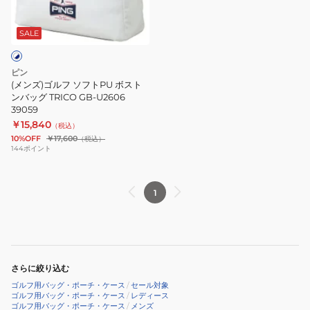
L2501
ボ
ソ
38259
ス
フ
ト
SALE
ト
ン
PU
バ
ピン
ボ
ッ
(メンズ)ゴルフ ソフトPU ボスト
ス
ンバッグ TRICO GB-U2606
グ
39059
ト
GB-
￥15,840
（税込）
ン
U2501
10%OFF
￥17,600
（税込）
バ
38231
144
ポイント
ッ
グ
1
TRICO
GB-
U2606
39059
さらに絞り込む
ゴルフ用バッグ・ポーチ・ケース
/
セール対象
ゴルフ用バッグ・ポーチ・ケース
/
レディース
ゴルフ用バッグ・ポーチ・ケース
/
メンズ