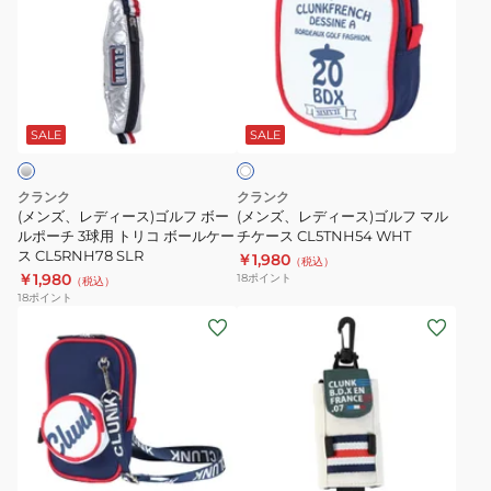
ズ、
ズ、
レ
レ
デ
デ
ィ
ィ
ホ
ー
ー
ワ
ス)
ス)
SALE
SALE
イ
ト
ゴ
ゴ
ル
ル
クランク
クランク
フ
フ
(メンズ、レディース)ゴルフ ボー
(メンズ、レディース)ゴルフ マル
ボ
ルポーチ 3球用 トリコ ボールケー
マ
チケース CL5TNH54 WHT
ス CL5RNH78 SLR
￥1,980
ー
ル
（税込）
￥1,980
18
ポイント
（税込）
ル
チ
18
ポイント
ポ
ケ
(メ
(メ
ー
ー
ン
ン
チ
ス
ズ、
ズ、
3
CL5TNH54
レ
レ
球
WHT
デ
デ
用
ィ
ィ
ネ
グ
ト
ー
ー
イ
リ