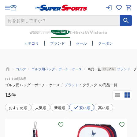
さらに絞り込む
カテゴリ
ブランド
セール
クーポン
ゴルフ
ゴルフ用バッグ・ポーチ・ケース
商品一覧
ブランド：
ク
絞り込み
おすすめ
順表示
ゴルフ用バッグ・ポーチ・ケース
/
ブランド
クランク
の商品一覧
13
件
おすすめ順
人気順
新着順
安い順
高い順
(メ
(メ
ン
ン