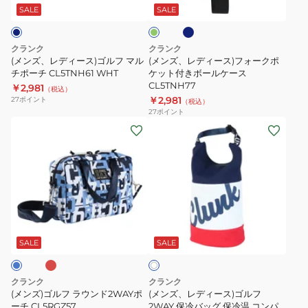
リ
ビ
ス)
ス)
ー
SALE
SALE
ー
ン
コ
ゴ
フ
ボ
ル
ォ
クランク
クランク
ー
フ
ー
(メンズ、レディース)ゴルフ マル
(メンズ、レディース)フォークポ
ル
マ
チポーチ CL5TNH61 WHT
ク
ケット付きボールケース
CL5TNH77
ケ
￥2,981
ル
ポ
（税込）
￥2,981
27
ポイント
（税込）
ー
チ
ケ
27
ポイント
ス
ポ
ッ
(メ
(メ
CL5RNH78
ー
ト
ン
ン
SLR
チ
付
ズ)
ズ、
CL5TNH61
き
ゴ
レ
WHT
ボ
ル
デ
ー
フ
ィ
レ
ホ
ル
ラ
ー
ワ
ケ
ウ
ス)
SALE
SALE
イ
ー
ト
ン
ゴ
ス
ド
ル
クランク
クランク
CL5TNH77
2WAY
フ
(メンズ)ゴルフ ラウンド2WAYポ
(メンズ、レディース)ゴルフ
ポ
ーチ CL5RGZ57
2WAY
2WAY 保冷バッグ 保冷温 コンパ