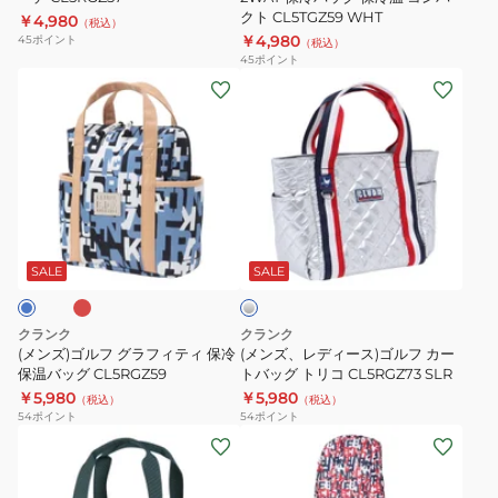
クト CL5TGZ59 WHT
￥4,980
ー
保
（税込）
￥4,980
45
ポイント
（税込）
チ
冷
45
ポイント
CL5RGZ57
バ
(メ
(メ
ッ
ン
ン
グ
ズ)
ズ、
保
ゴ
レ
冷
ル
デ
温
フ
ィ
レ
シ
コ
グ
ー
ル
ン
ラ
ス)
バ
SALE
SALE
ー
パ
フ
ゴ
ク
ィ
ル
クランク
クランク
ト
テ
フ
(メンズ)ゴルフ グラフィティ 保冷
(メンズ、レディース)ゴルフ カー
CL5TGZ59
ィ
保温バッグ CL5RGZ59
カ
トバッグ トリコ CL5RGZ73 SLR
￥5,980
WHT
￥5,980
保
ー
（税込）
（税込）
54
ポイント
54
ポイント
冷
ト
(メ
(メ
保
バ
ン
ン
温
ッ
ズ、
ズ、