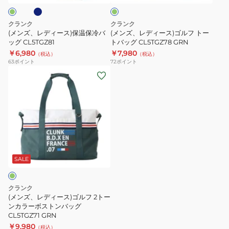
CL5RGZ52
ン
保
ゴ
温
ル
クランク
クランク
保
フ
(メンズ、レディース)保温保冷バ
(メンズ、レディース)ゴルフ トー
冷
ッグ CL5TGZ81
ト
トバッグ CL5TGZ78 GRN
￥6,980
￥7,980
バ
ー
（税込）
（税込）
63
ポイント
72
ポイント
ッ
ト
(メ
グ
バ
ン
CL5TGZ81
ッ
ズ、
グ
レ
CL5TGZ78
デ
GRN
ィ
ー
ス)
SALE
ゴ
ル
クランク
フ
(メンズ、レディース)ゴルフ 2トー
2
ンカラーボストンバッグ
CL5TGZ71 GRN
ト
￥9,980
（税込）