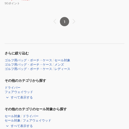
ー
90
ポイント
ン
カ
ラ
1
ー
ボ
ス
ト
さらに絞り込む
ン
ゴルフ用バッグ・ポーチ・ケース
/
セール対象
バ
ゴルフ用バッグ・ポーチ・ケース
/
メンズ
ゴルフ用バッグ・ポーチ・ケース
/
レディース
ッ
グ
その他のカテゴリから探す
CL5TGZ71
ドライバー
GRN
フェアウェイウッド
すべて表示する
その他のカテゴリのセール対象から探す
セール対象
/
ドライバー
セール対象
/
フェアウェイウッド
すべて表示する