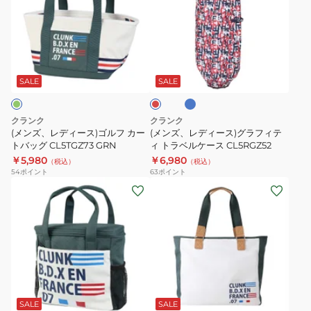
バ
グ
レ
レ
ッ
ト
デ
デ
グ
リ
ィ
ィ
ブ
CL5RGZ59
コ
レ
ー
ー
ル
ッ
CL5RGZ73
ー
ス)
ス)
ド
SALE
SALE
SLR
ゴ
グ
ル
ラ
クランク
クランク
フ
フ
(メンズ、レディース)ゴルフ カー
(メンズ、レディース)グラフィテ
カ
トバッグ CL5TGZ73 GRN
ィ
ィ トラベルケース CL5RGZ52
￥5,980
￥6,980
ー
テ
（税込）
（税込）
54
ポイント
63
ポイント
ト
ィ
(メ
(メ
バ
ト
ン
ン
ッ
ラ
ズ、
ズ、
グ
ベ
レ
レ
CL5TGZ73
ル
デ
デ
GRN
ケ
ィ
ィ
ネ
ー
グ
ー
ー
リ
ス
ス)
ス)
ー
SALE
SALE