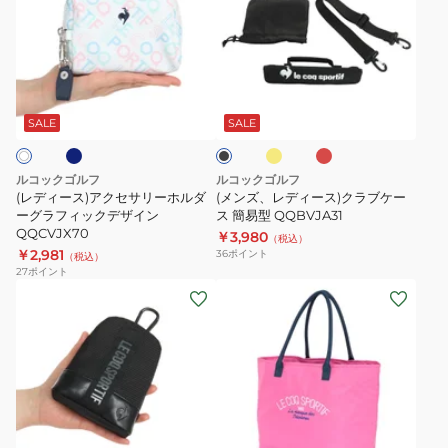
ィ
ズ、
ー
レ
ス)
デ
ア
ィ
ネ
イ
レ
ブ
ク
ー
エ
ッ
ラ
ロ
ド
セ
ス)
ッ
SALE
SALE
ー
ク
サ
ク
リ
ラ
ルコックゴルフ
ルコックゴルフ
ー
ブ
(レディース)アクセサリーホルダ
(メンズ、レディース)クラブケー
ホ
ーグラフィックデザイン
ケ
ス 簡易型 QQBVJA31
QQCVJX70
￥3,980
ル
ー
（税込）
￥2,981
36
ポイント
（税込）
ダ
ス
27
ポイント
ー
簡
(メ
(レ
グ
易
ン
デ
ラ
型
ズ、
ィ
フ
QQBVJA31
レ
ー
ィ
デ
ス)
ッ
ィ
ゴ
ブ
ピ
ク
ー
ル
ラ
ン