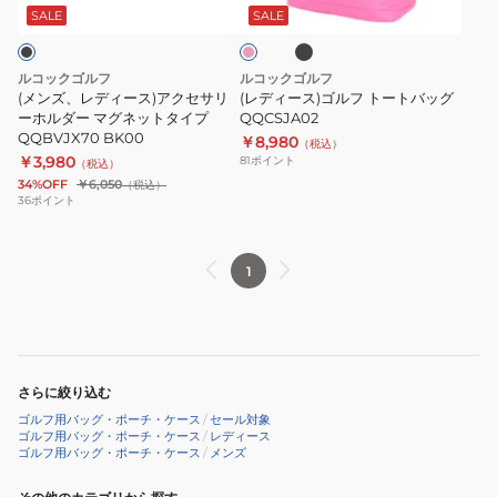
デ
ッ
ス)
フ
ク
SALE
SALE
ク
ザ
ア
ト
イ
ク
ー
ルコックゴルフ
ルコックゴルフ
ン
セ
ト
(メンズ、レディース)アクセサリ
(レディース)ゴルフ トートバッグ
QQCVJX70
サ
ーホルダー マグネットタイプ
バ
QQCSJA02
QQBVJX70 BK00
￥8,980
リ
ッ
（税込）
￥3,980
81
ポイント
（税込）
ー
グ
34%OFF
￥6,050
（税込）
ホ
QQCSJA02
36
ポイント
ル
ダ
1
ー
マ
グ
ネ
ッ
さらに絞り込む
ト
ゴルフ用バッグ・ポーチ・ケース
/
セール対象
タ
ゴルフ用バッグ・ポーチ・ケース
/
レディース
ゴルフ用バッグ・ポーチ・ケース
/
メンズ
イ
プ