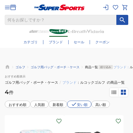
さらに絞り込む
カテゴリ
ブランド
セール
クーポン
ゴルフ
ゴルフ用バッグ・ポーチ・ケース
商品一覧
ブランド：
ル
絞り込み
おすすめ
順表示
ゴルフ用バッグ・ポーチ・ケース
/
ブランド
ルコックゴルフ
の商品一覧
4
件
おすすめ順
人気順
新着順
安い順
高い順
(レ
(メ
デ
ン