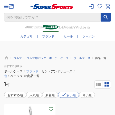
さらに絞り込む
カテゴリ
ブランド
セール
クーポン
ゴルフ
ゴルフ用バッグ・ポーチ・ケース
ボールケース
商品一覧
おすすめ
順表示
ボールケース
/
ブランド
セントアンドリュース
/
色
ベージュ
の商品一覧
1
件
おすすめ順
人気順
新着順
安い順
高い順