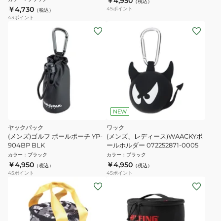
￥4,950
（税込）
￥4,730
45
ポイント
（税込）
43
ポイント
NEW
ヤックパック
ワック
(メンズ)ゴルフ ボールポーチ YP-
(メンズ、レディース)WAACKYボ
904BP BLK
ールホルダー 072252871-0005
カラー
：
ブラック
カラー
：
ブラック
￥4,950
￥4,950
（税込）
（税込）
45
ポイント
45
ポイント