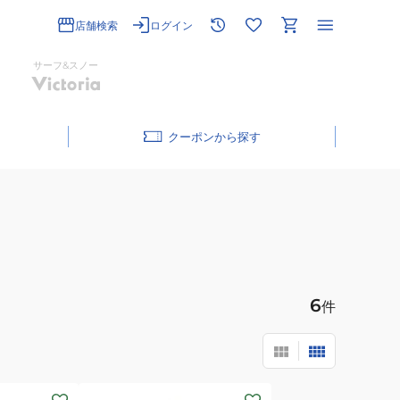
店舗検索
ログイン
サーフ&スノー
クーポン
6
件
(メ