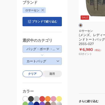
25SS-
ィ
ブランド
027
ー
カ
ロサーセン
ス)
ー
キ
SALE
ゴ
ブランドで絞り込む
ワ
ル
イ
ト
フ
ロサーセン
(メンズ、レディー
ラ
ンドトートバッグ 0
選択中のカテゴリ
ウ
25SS-027
ン
バッグ・ポーチ・ケース
￥6,980
（税込）
ド
63
ポイント
ト
カートバッグ
ー
ト
クリア
適用
バ
ッ
グ
カラー
046-
83202-
さらに絞り込む
25SS-