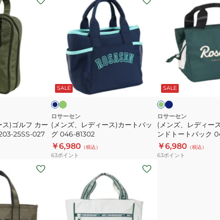
ン
ン
ズ、
ズ、
レ
レ
デ
デ
ィ
ィ
ー
ー
グ
ネ
ネ
グ
リ
イ
ス)
ス)
イ
リ
ー
ビ
ビ
ー
ー
SALE
SALE
カ
ゴ
ン
ー
ン
ー
ル
ト
フ
ロサーセン
ロサーセン
ス)ゴルフ カー
(メンズ、レディース)カートバッ
(メンズ、レディース
バ
ラ
03-25SS-027
グ 046-81302
ンドトートバック 046
ッ
ウ
￥6,980
￥6,980
（税込）
（税込）
グ
ン
63
ポイント
63
ポイント
046-
ド
(メ
81302
ト
ン
ー
ズ、
ト
レ
バ
デ