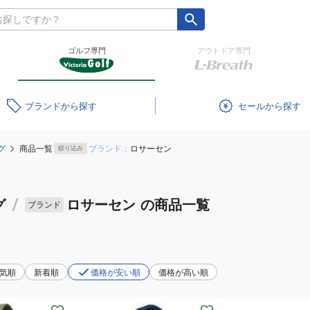
ゴルフ専門
アウトドア専門
ブランド
セール
グ
商品一覧
ブランド：
ロサーセン
絞り込み
グ
/
ロサーセン
の商品一覧
ブランド
気順
新着順
価格が安い順
価格が高い順
(メ
(メ