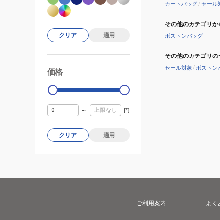
カートバッグ
/
セール
027
その他のカテゴリか
クリア
適用
ボストンバッグ
その他のカテゴリの
セール対象
/
ボストン
価格
99000
0
～
円
クリア
適用
ご利用案内
よく