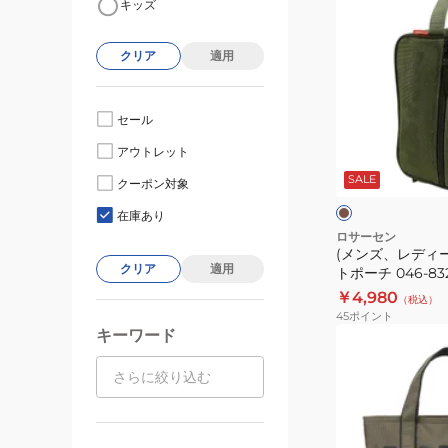
キッズ
ン
ズ、
クリア
適用
レ
デ
ィ
セール
ー
カ
アウトレット
ス)
ー
キ
SALE
ゴ
クーポン対象
ー
ル
在庫あり
フ
ロサーセン
(メンズ、レディー
カ
クリア
適用
トポーチ 046-832
ー
￥4,980
（税込）
ト
45
ポイント
ポ
キーワード
(メ
ー
ン
チ
ズ、
046-
レ
83203-
デ