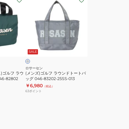
ン
ズ)
ゴ
ル
フ
ラ
グ
ウ
レ
SALE
ン
ド
ト
ロサーセン
)ゴルフ ラウ
(メンズ)ゴルフ ラウンドトートバ
ー
-82802
ッグ 046-83202-25SS-013
ト
￥6,980
（税込）
バ
63
ポイント
ッ
グ
046-
83202-
25SS-