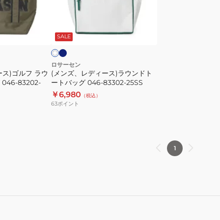
ッ
ィ
ク
ー
ネ
オ
046-
イ
ス)
フ
ビ
82802
SALE
ホ
ラ
ー
ウ
ン
ロサーセン
ス)ゴルフ ラウ
(メンズ、レディース)ラウンドト
ド
46-83202-
ートバッグ 046-83302-25SS
ト
￥6,980
（税込）
ー
63
ポイント
ト
バ
ッ
グ
1
046-
83302-
25SS