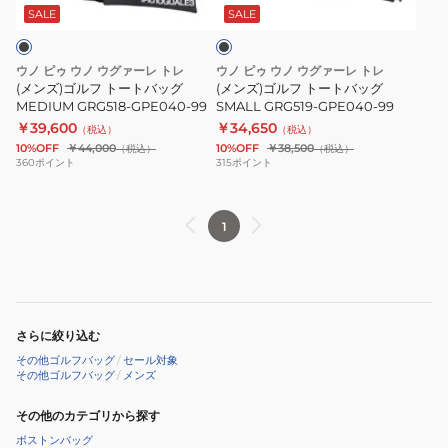
ー
ー
ッ
SALE
SALE
ク
ト
ト
バ
バ
ウノ ピゥ ウノ ウグァーレ トレ
ウノ ピゥ ウノ ウグァーレ トレ
ッ
ッ
(メンズ)ゴルフ トートバッグ
(メンズ)ゴルフ トートバッグ
グ
MEDIUM GRG518-GPE040-99
グ
SMALL GRG519-GPE040-99
￥39,600
￥34,650
MEDIUM
SMALL
（税込）
（税込）
10%OFF
￥44,000
10%OFF
￥38,500
（税込）
（税込）
GRG518-
GRG519-
360
ポイント
315
ポイント
GPE040-
GPE040-
99
99
1
さらに絞り込む
その他ゴルフバッグ
/
セール対象
その他ゴルフバッグ
/
メンズ
その他のカテゴリから探す
ボストンバッグ