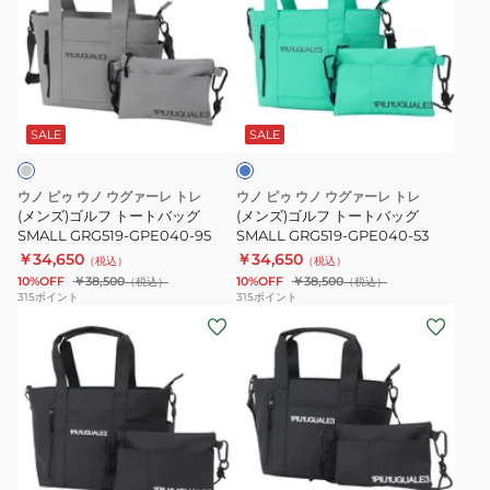
ズ)
ズ)
ゴ
ゴ
ル
ル
フ
フ
タ
ト
ト
ー
ー
ー
コ
SALE
SALE
イ
ト
ト
ズ
バ
バ
ウノ ピゥ ウノ ウグァーレ トレ
ウノ ピゥ ウノ ウグァーレ トレ
ッ
ッ
(メンズ)ゴルフ トートバッグ
(メンズ)ゴルフ トートバッグ
グ
SMALL GRG519-GPE040-95
グ
SMALL GRG519-GPE040-53
￥34,650
￥34,650
SMALL
SMALL
（税込）
（税込）
10%OFF
￥38,500
10%OFF
￥38,500
（税込）
（税込）
GRG519-
GRG519-
315
ポイント
315
ポイント
GPE040-
GPE040-
(メ
(メ
95
53
ン
ン
ズ)
ズ)
ゴ
ゴ
ル
ル
フ
フ
ブ
ト
ト
ラ