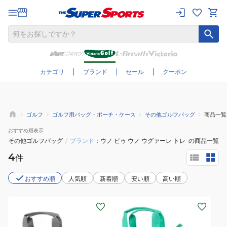
さらに絞り込む
カテゴリ
ブランド
セール
クーポン
ゴルフ
ゴルフ用バッグ・ポーチ・ケース
その他ゴルフバッグ
商品一覧
おすすめ
順表示
その他ゴルフバッグ
/
ブランド
ウノ ピゥ ウノ ウグァーレ トレ
の商品一覧
4
件
おすすめ順
人気順
新着順
安い順
高い順
(メ
(メ
ン
ン