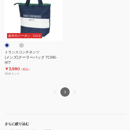
ズ)
ク
ー
ラ
グ
ー
バ
条件付クーポン
SALE
ッ
ク
トランスコンチネンツ
TCRB-
(メンズ)クーラーバック TCRB-
917
917
￥3,980
（税込）
36
ポイント
1
さらに絞り込む