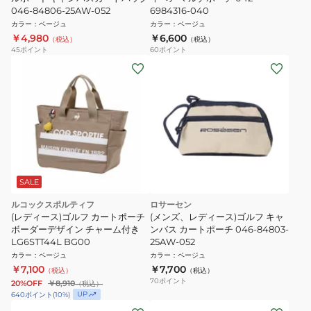
046-84806-25AW-052
6984316-040
カラー
：
ベージュ
カラー
：
ベージュ
￥4,980
￥6,600
（税込）
（税込）
45
ポイント
60
ポイント
SALE
ルコックスポルティフ
ロサーセン
(レディース)ゴルフ カートポーチ
(メンズ、レディース)ゴルフ キャ
ボーダーデザイン チャーム付き
ンバス カートポーチ 046-84803-
LG6STT44L BG00
25AW-052
カラー
：
ベージュ
カラー
：
ベージュ
￥7,100
￥7,700
（税込）
（税込）
70
ポイント
20%OFF
￥8,910
（税込）
UP
640
ポイント
(
10
%)