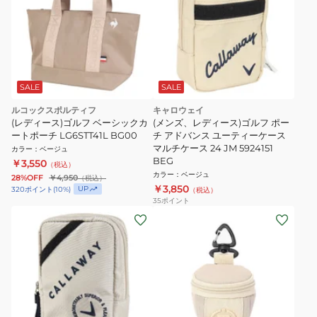
SALE
SALE
ルコックスポルティフ
キャロウェイ
(レディース)ゴルフ ベーシックカ
(メンズ、レディース)ゴルフ ポー
ートポーチ LG6STT41L BG00
チ アドバンス ユーティーケース
マルチケース 24 JM 5924151
カラー
：
ベージュ
BEG
￥3,550
（税込）
カラー
：
ベージュ
28%OFF
￥4,950
（税込）
￥3,850
UP
320
ポイント
(
10
%)
（税込）
35
ポイント