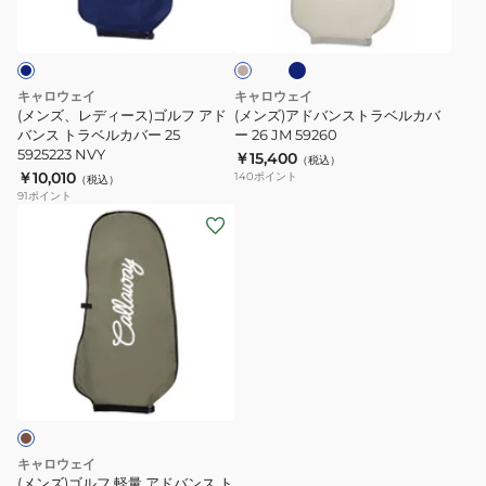
ベ
ー
ン
キ
ー
イ
ー
ビ
ス)
ス
ャ
25
ジ
ー
ュ
ゴ
ト
デ
5925173
ル
ラ
ィ
CAM
キャロウェイ
キャロウェイ
フ
ベ
バ
(メンズ、レディース)ゴルフ アド
(メンズ)アドバンストラベルカバ
ア
バンス トラベルカバー 25
ル
ー 26 JM 59260
ッ
5925223 NVY
￥15,400
ド
カ
（税込）
グ
￥10,010
140
ポイント
（税込）
バ
バ
カ
91
ポイント
ン
ー
バ
(メ
ス
26
ー
ン
ト
JM
24
ズ)
ラ
59260
JM
ゴ
ベ
5924102
ル
ル
5924100
フ
カ
軽
バ
量
ー
ア
25
ド
キャロウェイ
5925223
バ
(メンズ)ゴルフ 軽量 アドバンス ト