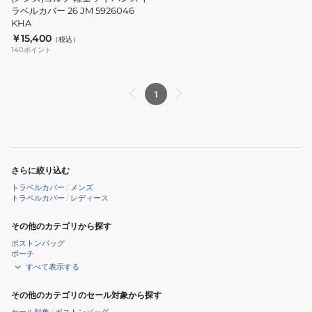
NVY
ン
ラベルカバー 26 JM 5926046
KHA
ス
￥15,400
（税込）
ト
140
ポイント
ラ
ベ
ル
1
カ
バ
ー
26
さらに絞り込む
JM
トラベルカバー
/
メンズ
5926046
トラベルカバー
/
レディース
KHA
その他のカテゴリから探す
ボストンバッグ
ポーチ
すべて表示する
その他のカテゴリのセール対象から探す