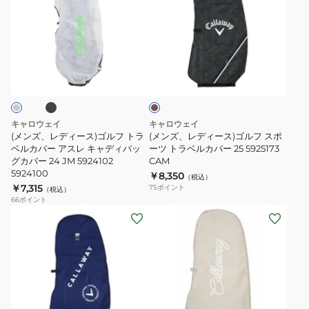
ズ、
ズ、
レ
レ
デ
デ
ィ
ィ
ブ
カ
ー
ー
モ
ス)
ス)
カ
ー
ゴ
ゴ
キ
ル
ル
キャロウェイ
キャロウェイ
フ
フ
(メンズ、レディース)ゴルフ トラ
(メンズ、レディース)ゴルフ スポ
ト
ベルカバー アスレ キャディバッ
ス
ーツ トラベルカバー 25 5925173
グカバー 24 JM 5924102
CAM
ラ
ポ
5924100
￥8,350
（税込）
ベ
ー
￥7,315
75
ポイント
（税込）
ル
ツ
66
ポイント
(メ
(メ
カ
ト
ン
ン
バ
ラ
ズ、
ズ)
ー
ベ
レ
ア
ア
ル
デ
ド
ス
カ
ィ
バ
レ
バ
ネ