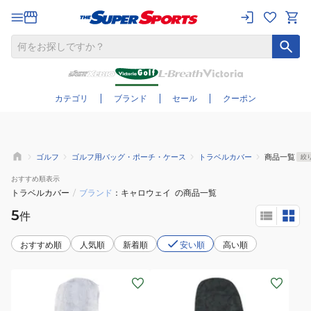
さらに絞り込む
カテゴリ
ブランド
セール
クーポン
ゴルフ
ゴルフ用バッグ・ポーチ・ケース
トラベルカバー
商品一覧
絞
おすすめ
順表示
トラベルカバー
/
ブランド
キャロウェイ
の商品一覧
5
件
おすすめ順
人気順
新着順
安い順
高い順
(メ
(メ
ン
ン