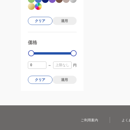
クリア
適用
価格
99000
0
～
円
クリア
適用
ご利用案内
よく