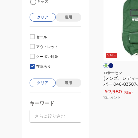
キッズ
ン
ズ、
クリア
適用
レ
デ
ィ
セール
ー
ネ
グ
アウトレット
イ
ス)
リ
ビ
ー
SALE
ト
クーポン対象
ー
ン
ン
ラ
在庫あり
ベ
ロサーセン
(メンズ、レディ
ル
クリア
適用
バー 046-83307-
カ
￥7,980
（税込）
バ
72
ポイント
ー
キーワード
046-
83307-
25SS