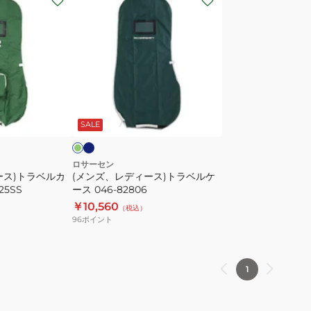
ン
ズ、
レ
デ
ィ
ー
ネ
グ
イ
ス)
リ
ビ
ー
SALE
ト
ー
ラ
ベ
ロサーセン
ース)トラベルカ
(メンズ、レディース)トラベルケ
ル
25SS
ース 046-82806
ケ
￥10,560
（税込）
ー
96
ポイント
ス
046-
82806
1