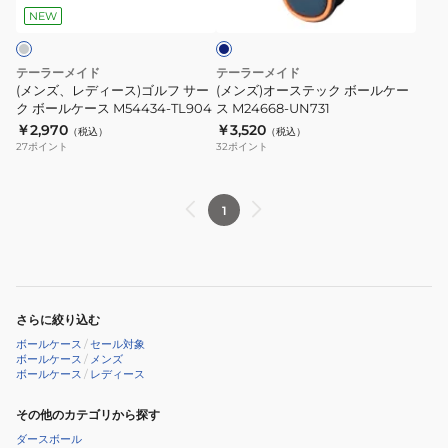
イ
TL904
ス)
ッ
ビ
NEW
ー
ゴ
ク
ル
ボ
テーラーメイド
テーラーメイド
フ
ー
(メンズ、レディース)ゴルフ サー
(メンズ)オーステック ボールケー
サ
ク ボールケース M54434-TL904
ル
ス M24668-UN731
￥2,970
￥3,520
ー
ケ
（税込）
（税込）
27
ポイント
32
ポイント
ク
ー
ボ
ス
ー
M24668-
1
ル
UN731
ケ
ー
ス
さらに絞り込む
M54434-
ボールケース
/
セール対象
TL904
ボールケース
/
メンズ
ボールケース
/
レディース
その他のカテゴリから探す
ダースボール