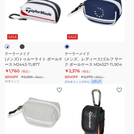
ズ)
ズ、
ト
レ
ゥ
デ
ル
ィ
ブ
ネ
ー
ー
イ
ラ
ス)
ビ
SALE
SALE
ー
イ
ゴ
ト
ル
テーラーメイド
テーラーメイド
ボ
フ
(メンズ)トゥルーライト ボールケ
(メンズ、レディース)ゴルフ サー
ー
ース M2443-TL877
サ
ク ボールケース M24527-TL904
￥1,760
￥2,376
ル
ー
（税込）
（税込）
20%OFF
￥2,200
20%OFF
￥2,970
（税込）
（税込）
ケ
ク
16
ポイント
UP
210
ポイント
(
10
%)
ー
ボ
(メ
(メ
ス
ー
ン
ン
M2443-
ル
ズ、
ズ)
TL877
ケ
レ
オ
ー
デ
ー
ス
ィ
ス
ネ
M24527-
ー
テ