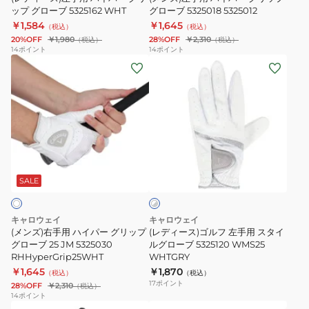
ッ
ー
ップ グローブ 5325162 WHT
リ
グローブ 5325018 5325012
ロ
ク
￥1,584
￥1,645
グ
ッ
（税込）
（税込）
ー
20%OFF
￥1,980
28%OFF
￥2,310
（税込）
（税込）
リ
プ
ブ
14
ポイント
14
ポイント
ッ
グ
24
(メ
(レ
プ
ロ
JM
ン
デ
グ
ー
WH/RD
ズ)
ィ
ロ
ブ
右
ー
ー
5325018
手
ス)
ブ
5325012
用
ゴ
ホ
5325162
ハ
ル
ワ
WHT
イ
フ
SALE
イ
ト
パ
左
×
ー
手
グ
キャロウェイ
キャロウェイ
グ
用
レ
(メンズ)右手用 ハイパー グリップ
(レディース)ゴルフ 左手用 スタイ
ー
リ
グローブ 25 JM 5325030
ス
ルグローブ 5325120 WMS25
RHHyperGrip25WHT
WHTGRY
ッ
タ
￥1,645
￥1,870
（税込）
（税込）
プ
イ
17
ポイント
28%OFF
￥2,310
（税込）
グ
ル
14
ポイント