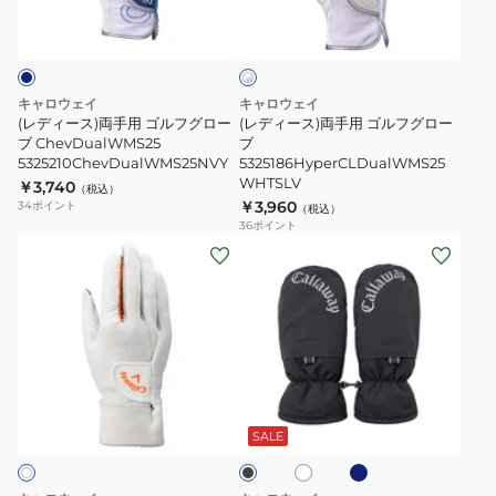
ホ
手
手
ロ
ワ
用
用
ー
イ
ト
ゴ
ゴ
ブ
×
ル
ル
5325174
シ
キャロウェイ
キャロウェイ
フ
フ
ル
5325178
(レディース)両手用 ゴルフグロー
(レディース)両手用 ゴルフグロー
バ
グ
ブ ChevDualWMS25
グ
ブ
S25
ー
5325210ChevDualWMS25NVY
5325186HyperCLDualWMS25
ロ
ロ
WHTSLV
￥3,740
（税込）
ー
ー
￥3,960
34
ポイント
（税込）
ブ
ブ
36
ポイント
(メ
(メ
ChevDualWMS25
5325186HyperCLDualWMS25
ン
ン
5325210ChevDualWMS25NVY
WHTSLV
ズ)
ズ)
両
ゴ
手
ル
用
フ
ネ
ホ
ブ
ゴ
カ
イ
ワ
ラ
ビ
ル
イ
イ
ッ
SALE
ー
ト
ク
フ
ロ
グ
ポ