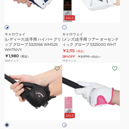
5325128
ブ
左
用
ホ
WMS25
25
手
ツ
ワ
BLK
5325006
用
ア
SALE
イ
WHT
ト
ハ
ー
イ
オ
キャロウェイ
キャロウェイ
パ
ー
(レディース)左手用 ハイパー グリ
(メンズ)左手用 ツアー オーセンテ
ー
ップ グローブ 5325166 WMS25
セ
ィック グローブ 5325000 WHT
WHTNVY
￥2,115
グ
ン
（税込）
￥1,980
（税込）
28%OFF
￥2,970
（税込）
リ
テ
18
ポイント
19
ポイント
ッ
ィ
(メ
(レ
プ
ッ
ン
デ
グ
ク
ズ)
ィ
ロ
グ
左
ー
ー
ロ
手
ス)
ブ
ー
用
両
ホ
5325166
ブ
ゴ
手
ワ
WMS25
5325000
ル
用
SALE
イ
WHTNVY
WHT
ト
フ
ス
×
グ
タ