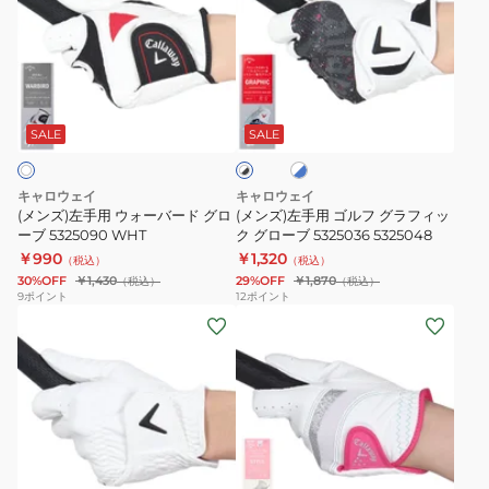
ズ)
ズ)
左
左
手
手
用
用
ホ
ホ
ウ
ゴ
ワ
ワ
ォ
ル
イ
SALE
SALE
イ
ト
ト
ー
フ
×
×
バ
グ
ブ
ブ
キャロウェイ
キャロウェイ
ル
ー
ラ
ラ
(メンズ)左手用 ウォーバード グロ
(メンズ)左手用 ゴルフ グラフィッ
ー
ッ
ド
ーブ 5325090 WHT
フ
ク グローブ 5325036 5325048
ク
￥990
￥1,320
グ
ィ
（税込）
（税込）
30%OFF
￥1,430
29%OFF
￥1,870
（税込）
（税込）
ロ
ッ
9
ポイント
12
ポイント
ー
ク
(メ
(レ
ブ
グ
ン
デ
5325090
ロ
ズ、
ィ
WHT
ー
レ
ー
ブ
デ
ス)
5325036
ィ
左
ホ
5325048
ー
手