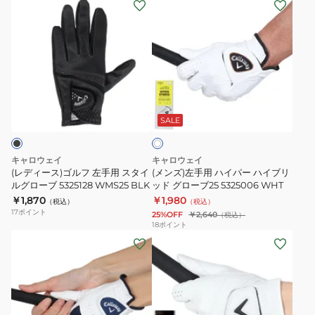
(レ
(メ
ロ
グ
デ
ン
ー
ロ
ィ
ズ)
ブ
ー
ー
左
25
ブ
ス)
手
JM
5325120
ゴ
用
5325030
WMS25
ホ
ル
ハ
RHHyperGrip25WHT
WHTGRY
ワ
フ
イ
SALE
イ
ト
左
パ
手
ー
キャロウェイ
キャロウェイ
用
ハ
(レディース)ゴルフ 左手用 スタイ
(メンズ)左手用 ハイパー ハイブリ
ス
ルグローブ 5325128 WMS25 BLK
イ
ッド グローブ25 5325006 WHT
￥1,870
￥1,980
タ
ブ
（税込）
（税込）
17
ポイント
25%OFF
￥2,640
（税込）
イ
リ
18
ポイント
ル
ッ
(レ
(メ
グ
ド
デ
ン
ロ
グ
ィ
ズ)
ー
ロ
ー
左
ブ
ー
ス)
手