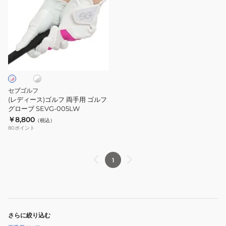
ィ
ー
ス)
ゴ
ホ
ル
フ
両
手
セブゴルフ
用
(レディース)ゴルフ 両手用 ゴルフ
ゴ
グローブ SEVG-005LW
￥8,800
ル
（税込）
80
ポイント
フ
グ
ロ
1
ー
ブ
SEVG-
005LW
さらに絞り込む