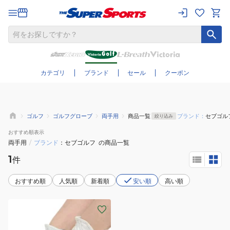
さらに絞り込む
カテゴリ
ブランド
セール
クーポン
ゴルフ
ゴルフグローブ
両手用
商品一覧
ブランド：
セブゴル
絞り込み
おすすめ
順表示
両手用
/
ブランド
セブゴルフ
の商品一覧
1
件
おすすめ順
人気順
新着順
安い順
高い順
(レ
デ