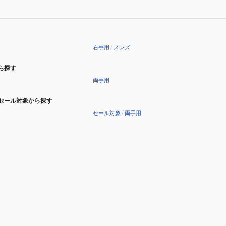
ZIGLE-
2103L
2101L
右手用
/
メンズ
ら探す
両手用
セール対象から探す
セール対象
/
両手用