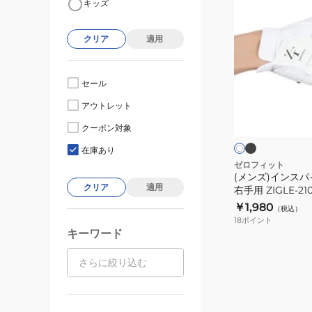
キッズ
ン
ズ)
クリア
適用
イ
ン
ス
セール
パ
ブ
ホ
アウトレット
ラ
イ
ワ
ッ
イ
ラ
クーポン対象
ク
ト
ト
ル
在庫あり
グ
ゼロフィット
(メンズ)インス
ロ
クリア
適用
右手用 ZIGLE-210
ー
￥1,980
（税込）
ブ
18
ポイント
右
キーワード
手
用
ZIGLE-
2103M