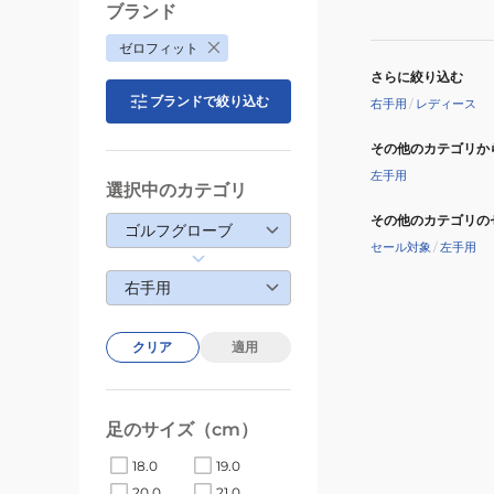
2101M
ブランド
ゼロフィット
さらに絞り込む
ブランドで絞り込む
右手用
/
レディース
その他のカテゴリか
左手用
選択中のカテゴリ
その他のカテゴリの
ゴルフグローブ
セール対象
/
左手用
右手用
クリア
適用
足のサイズ（cm）
18.0
19.0
20.0
21.0