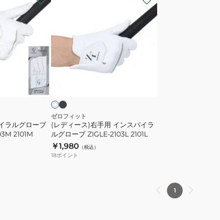
デ
ィ
ー
ス)
右
手
ブ
ホ
ラ
用
ワ
ッ
イ
イ
ク
ン
ス
ゼロフィット
パイラルグローブ
(レディース)右手用 インスパイラ
パ
3M 2101M
ルグローブ ZIGLE-2103L 2101L
イ
￥1,980
（税込）
ラ
18
ポイント
ル
グ
ロ
1
ー
ブ