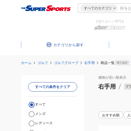
すべてのカテゴリ
大型スポーツ専門店
カテゴリ
ホーム
ゴルフ
ゴルフグローブ
右手用
商品一覧
絞り込み
価格が安い
順表示
右手用
/
ブ
すべての条件をクリア
すべて
メンズ
おすすめ順
人
レディース
(メ