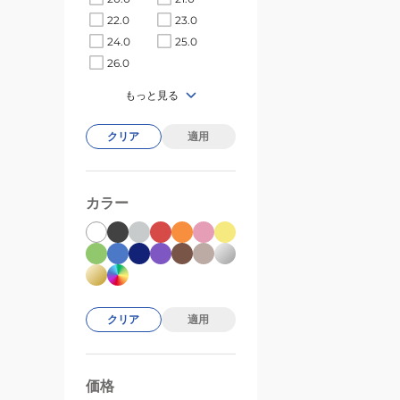
22.0
23.0
24.0
25.0
26.0
もっと見る
クリア
適用
カラー
クリア
適用
価格
99000
0