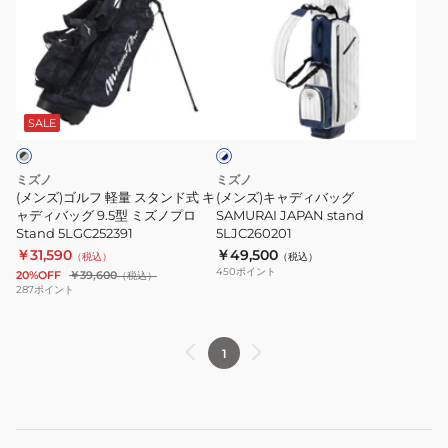
ズ)
ズ)
ゴ
キ
ル
ャ
フ
デ
ホ
軽
ィ
ワ
量
バ
SALE
イ
ト
ス
ッ
×
タ
グ
ネ
ミズノ
ミズノ
ン
SAMURAI
イ
(メンズ)ゴルフ 軽量 スタンド式 キ
(メンズ)キャディバッグ
ビ
ド
ャディバッグ 9.5型 ミズノプロ
JAPAN
SAMURAI JAPAN stand
ー
Stand 5LGC252391
5LJC260201
式
stand
￥31,590
￥49,500
（税込）
（税込）
キ
5LJC260201
450
ポイント
20%OFF
￥39,600
（税込）
ャ
287
ポイント
デ
ィ
1
バ
ッ
グ
9.5