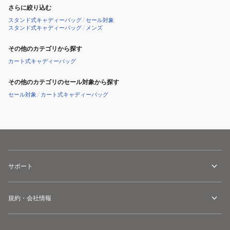
型
さらに絞り込む
ミ
スタンド式キャディーバッグ
/
セール対象
ズ
スタンド式キャディーバッグ
/
メンズ
ノ
その他のカテゴリから探す
プ
カート式キャディーバッグ
ロ
Stand
その他のカテゴリのセール対象から探す
5LGC252391
セール対象
/
カート式キャディーバッグ
サポート
規約・会社情報