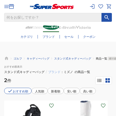
さらに絞り込む
カテゴリ
ブランド
セール
クーポン
ゴルフ
キャディーバッグ
スタンド式キャディーバッグ
商品一覧
絞り
おすすめ
順表示
スタンド式キャディーバッグ
/
ブランド
ミズノ
の商品一覧
2
件
おすすめ順
人気順
新着順
安い順
高い順
(メ
(メ
ン
ン