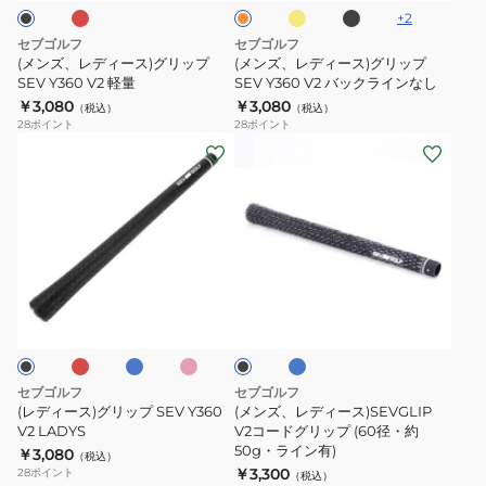
ジ
グ
グ
+
2
リ
リ
セブゴルフ
セブゴルフ
ッ
ッ
(メンズ、レディース)グリップ
(メンズ、レディース)グリップ
プ
SEV Y360 V2 軽量
プ
SEV Y360 V2 バックラインなし
￥3,080
￥3,080
SEV
SEV
（税込）
（税込）
28
ポイント
28
ポイント
Y360
Y360
(レ
(メ
V2
V2
デ
ン
軽
バ
ィ
ズ、
量
ッ
ー
レ
ク
ス)
デ
ラ
グ
ィ
レ
ブ
ピ
ブ
イ
ブ
リ
ー
ル
ン
ル
ラ
ン
ー
ク
ー
ッ
ス)SEVGLIP
ッ
な
ク
プ
V2
し
SEV
コ
セブゴルフ
セブゴルフ
Y360
ー
(レディース)グリップ SEV Y360
(メンズ、レディース)SEVGLIP
V2
V2 LADYS
ド
V2コードグリップ (60径・約
50g・ライン有)
￥3,080
LADYS
グ
（税込）
￥3,300
28
ポイント
（税込）
リ