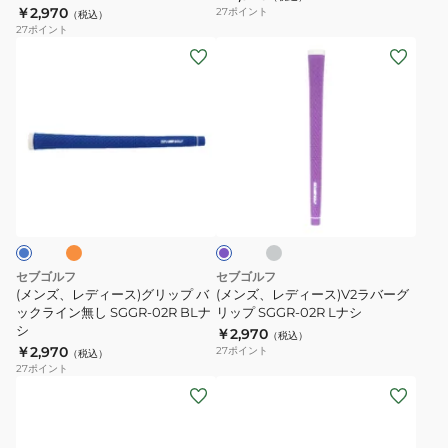
￥2,970
27
ポイント
（税込）
量
ー
27
ポイント
モ
ス
(メ
(メ
デ
ゴ
ン
ン
ル
ル
ズ、
ズ、
ホ
フ
レ
レ
ン
グ
デ
デ
マ
リ
ィ
ィ
オ
グ
パ
SEV
ッ
ー
ー
レ
ー
グ
プ)
ー
ス)
ス)V2
プ
ル
リ
グ
ラ
ッ
リ
バ
セブゴルフ
セブゴルフ
プ
ッ
ー
(メンズ、レディース)グリップ バ
(メンズ、レディース)V2ラバーグ
43
プ
ックライン無し SGGR-02R BLナ
グ
リップ SGGR-02R Lナシ
シ
￥2,970
バ
リ
（税込）
￥2,970
27
ポイント
（税込）
ッ
ッ
27
ポイント
ク
プ
(メ
(メ
ラ
SGGR-
ン
ン
イ
02R
ズ、
ズ、