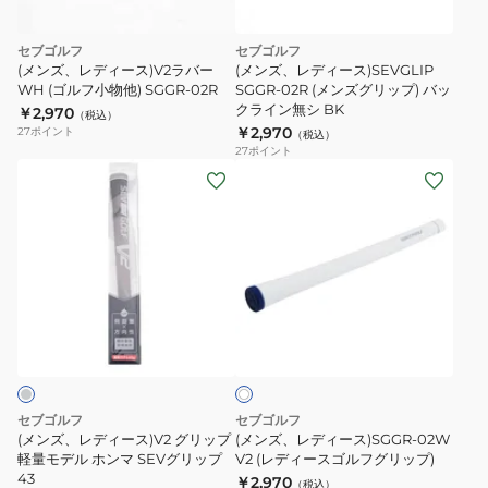
イ
ン
セブゴルフ
セブゴルフ
有)
(メンズ、レディース)V2ラバー
(メンズ、レディース)SEVGLIP
WH (ゴルフ小物他) SGGR-02R
SGGR-02R (メンズグリップ) バッ
クライン無シ BK
￥2,970
（税込）
￥2,970
27
ポイント
（税込）
27
ポイント
(メ
(メ
ン
ン
ズ、
ズ、
レ
レ
デ
デ
ィ
ィ
ホ
ー
ー
ワ
ス)V2
ス)SGGR-
イ
ト
グ
02W
リ
V2
セブゴルフ
セブゴルフ
ッ
(レ
(メンズ、レディース)V2 グリップ
(メンズ、レディース)SGGR-02W
プ
軽量モデル ホンマ SEVグリップ
デ
V2 (レディースゴルフグリップ)
43
￥2,970
軽
ィ
（税込）