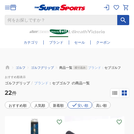
さらに絞り込む
カテゴリ
ブランド
セール
クーポン
ゴルフ
ゴルフグリップ
商品一覧
ブランド：
セブゴルフ
絞り込み
おすすめ
順表示
ゴルフグリップ
/
ブランド
セブゴルフ
の商品一覧
22
件
おすすめ順
人気順
新着順
安い順
高い順
(メ
(メ
ン
ン