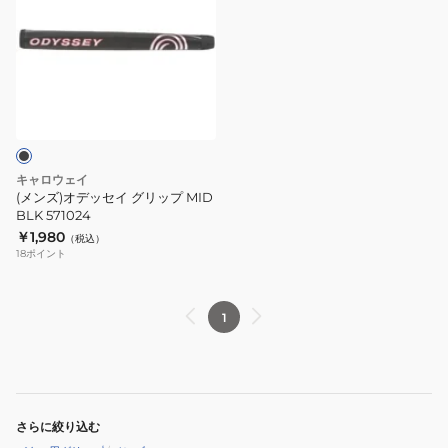
ズ)
オ
デ
ッ
セ
イ
グ
リ
キャロウェイ
ッ
(メンズ)オデッセイ グリップ MID
プ
BLK 571024
￥1,980
MID
（税込）
18
ポイント
BLK
571024
1
さらに絞り込む