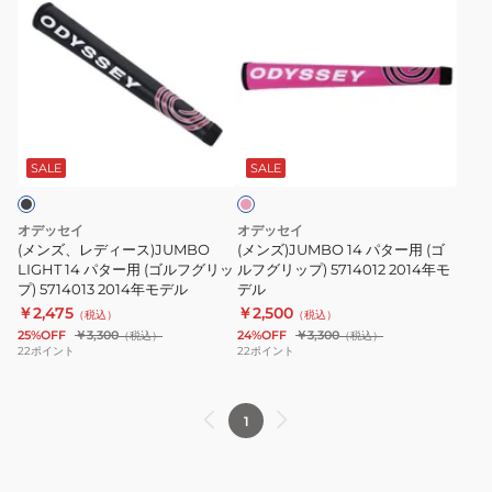
パ
JUMBO
ン
ン
タ
14
ズ、
ズ)JUMBO
ー
5713007
レ
14
グ
5714009
デ
パ
リ
ィ
タ
ピ
ッ
ー
ー
ン
プ)
ス)JUMBO
用
ク
SALE
SALE
LIGHT
(ゴ
14
ル
オデッセイ
オデッセイ
パ
フ
(メンズ、レディース)JUMBO
(メンズ)JUMBO 14 パター用 (ゴ
タ
LIGHT 14 パター用 (ゴルフグリッ
グ
ルフグリップ) 5714012 2014年モ
プ) 5714013 2014年モデル
デル
ー
リ
￥2,475
￥2,500
（税込）
（税込）
用
ッ
25%OFF
￥3,300
24%OFF
￥3,300
（税込）
（税込）
(ゴ
プ)
22
ポイント
22
ポイント
ル
5714012
フ
2014
1
グ
年
リ
モ
ッ
デ