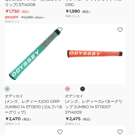
リップ) 5714008
ORG
ー
リ
￥1,750
￥1,980
（税込）
（税込）
用
ッ
18
ポイント
20%OFF
￥2,200
（税込）
(ゴ
プ
15
ポイント
(メ
(メ
ル
パ
ン
ン
フ
タ
ズ、
ズ、
グ
ー
レ
レ
リ
グ
デ
デ
ッ
リ
ィ
ィ
プ)
ッ
ブ
オ
ー
ー
5714008
プ
ラ
レ
ッ
ス)OD
ス)
ミ
ン
ク
ジ
GRIP
パ
ッ
JUMBO
タ
ド
オデッセイ
オデッセイ
14
ー
MID
(メンズ、レディース)OD GRIP
(メンズ、レディース)パターグリ
5713010
JUMBO 14 5713010 (ゴルフパタ
グ
ップ JUMBO 14 5713007
ORG
ーグリップ)
5714009
(ゴ
リ
￥2,470
￥2,475
（税込）
（税込）
ル
ッ
22
ポイント
22
ポイント
フ
プ
(メ
(メ