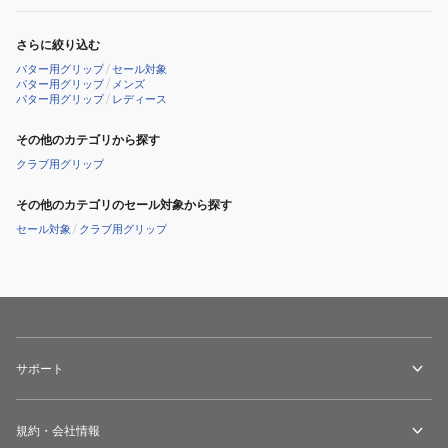
プ)
ル
5714013
さらに絞り込む
2014
パター用グリップ
/
セール対象
年
パター用グリップ
/
メンズ
パター用グリップ
/
レディース
モ
デ
その他のカテゴリから探す
ル
クラブ用グリップ
その他のカテゴリのセール対象から探す
セール対象
/
クラブ用グリップ
サポート
規約・会社情報