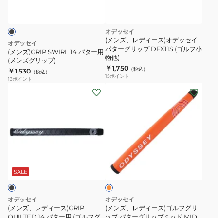
タ
ー
用
オデッセイ
(メ
(メンズ、レディース)オデッセイ
オデッセイ
ン
パターグリップ DFX11S (ゴルフ小
(メンズ)GRIP SWIRL 14 パター用
物他)
ズ
(メンズグリップ)
￥1,750
（税込）
￥1,530
グ
（税込）
15
ポイント
13
ポイント
リ
(メ
(メ
ッ
ン
ン
プ)
ズ、
ズ、
レ
レ
デ
デ
ィ
ィ
オ
ー
ー
レ
ス)GRIP
ス)
ン
SALE
ジ
QUILTED
ゴ
14
ル
オデッセイ
オデッセイ
パ
フ
(メンズ、レディース)GRIP
(メンズ、レディース)ゴルフグリ
タ
QUILTED 14 パター用 (ゴルフグ
グ
ップ パターグリップミッド MID