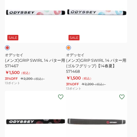
ズ)GRIP
ズ)GRIP
SWIRL
SWIRL
14
14
パ
パ
オ
タ
タ
レ
ー
ー
ン
SALE
SALE
ジ
用
用
571467
(ゴ
オデッセイ
オデッセイ
ル
(メンズ)GRIP SWIRL 14 パター用
(メンズ)GRIP SWIRL 14 パター用
571467
フ
(ゴルフグリップ)【14春夏】
571468
￥1,500
グ
（税込）
￥1,500
31%OFF
￥2,200
（税込）
（税込）
リ
13
ポイント
31%OFF
￥2,200
（税込）
ッ
13
ポイント
(メ
プ)
ン
【14
ズ)GRIP
春
SWIRL
夏】
14
571468
パ