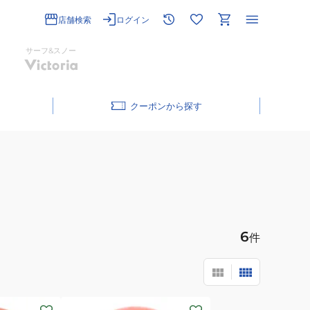
店舗検索
ログイン
サーフ&スノー
クーポン
6
件