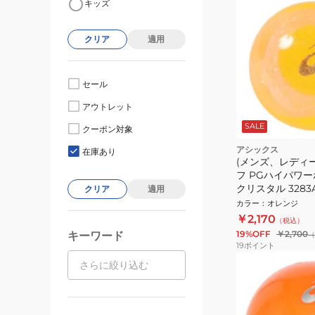
キッズ
クリア
適用
セール
アウトレット
SALE
クーポン対象
アシックス
在庫あり
(メンズ、レディ
フ PGハイパワーボ
クリスタル 3283A
クリア
適用
カラー
：
オレンジ
￥2,170
（税込）
19%OFF
￥2,700
キーワード
（
19
ポイント