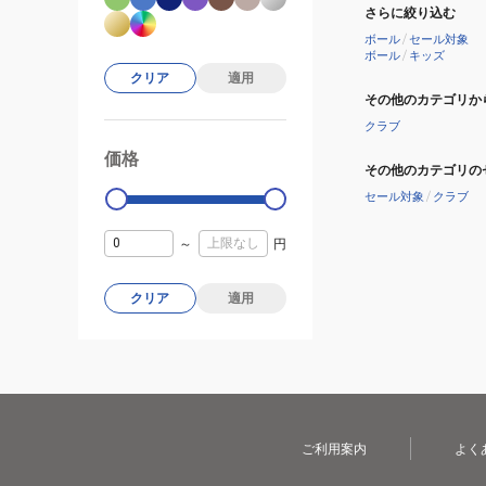
さらに絞り込む
ボール
/
セール対象
ボール
/
キッズ
クリア
適用
その他のカテゴリか
クラブ
価格
99000
0
その他のカテゴリの
セール対象
/
クラブ
～
円
クリア
適用
ご利用案内
よく