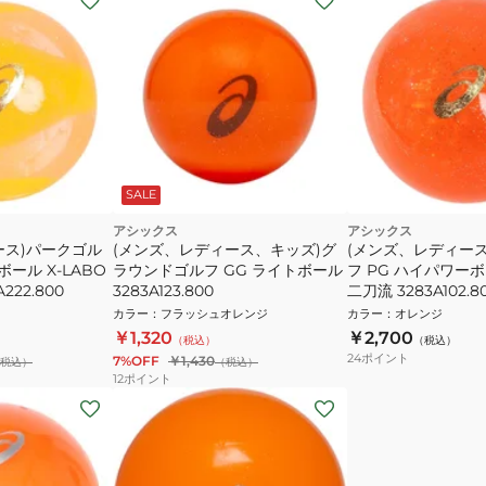
SALE
アシックス
アシックス
ース)パークゴル
(メンズ、レディース、キッズ)グ
(メンズ、レディー
ール X-LABO
ラウンドゴルフ GG ライトボール
フ PG ハイパワーボ
222.800
3283A123.800
二刀流 3283A102.8
カラー
：
フラッシュオレンジ
カラー
：
オレンジ
￥1,320
￥2,700
（税込）
（税込）
24
ポイント
7%OFF
￥1,430
税込）
（税込）
12
ポイント