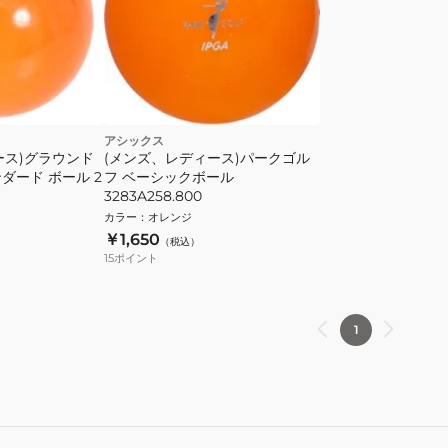
アシックス
ース)グラウンド
(メンズ、レディース)パークゴル
ンダード ボール 2
フ ベーシックボール
3283A258.800
カラー
：
オレンジ
￥1,650
（税込）
15
ポイント
1