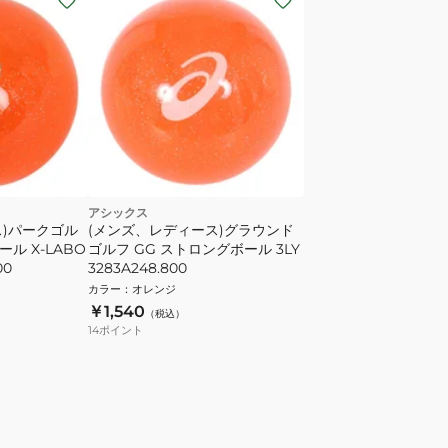
アシックス
ス)パークゴル
(メンズ、レディース)グラウンド
ール X-LABO
ゴルフ GG ストロングボール 3LY
00
3283A248.800
カラー
：
オレンジ
￥1,540
（税込）
14
ポイント