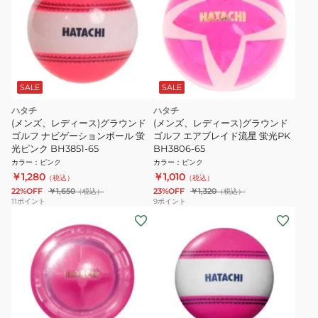
SALE
SALE
ハタチ
ハタチ
(メンズ、レディース)グラウンド
(メンズ、レディース)グラウンド
ゴルフ ナビゲーションボール 蛍
ゴルフ エアブレイド流星 蛍光PK
光ピンク BH3851-65
BH3806-65
カラー
：
ピンク
カラー
：
ピンク
￥1,280
￥1,010
（税込）
（税込）
22%OFF
￥1,650
23%OFF
￥1,320
（税込）
（税込）
11
ポイント
9
ポイント