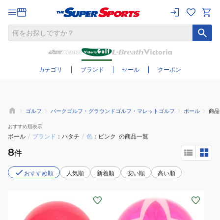
さらに絞り込む
カテゴリ
ブランド
セール
クーポン
ゴルフ
パークゴルフ・グラウンドゴルフ・マレットゴルフ
ボール
商品
おすすめ
順表示
ボール
/
ブランド
ハタチ
/
色
ピンク
の商品一覧
8
件
おすすめ順
人気順
新着順
安い順
高い順