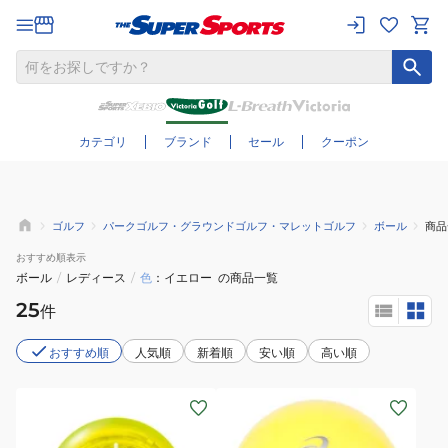
さらに絞り込む
カテゴリ
ブランド
セール
クーポン
ゴルフ
パークゴルフ・グラウンドゴルフ・マレットゴルフ
ボール
商品
おすすめ
順表示
ボール
/
レディース
/
色
イエロー
の商品一覧
25
件
おすすめ順
人気順
新着順
安い順
高い順