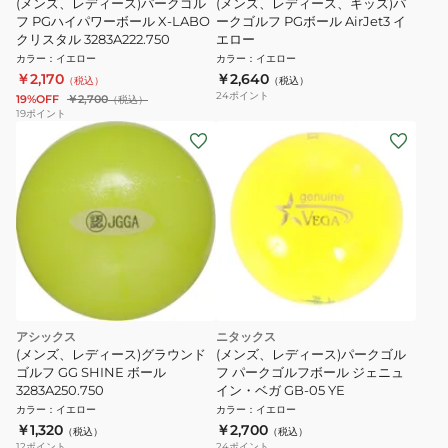
(メンズ、レディース)パークゴル
(メンズ、レディース、キッズ)パ
フ PGハイパワーボール X-LABO
ークゴルフ PGボール AirJet3 イ
クリスタル 3283A222.750
エロー
カラー
：
イエロー
カラー
：
イエロー
￥2,170
￥2,640
（税込）
（税込）
24
ポイント
19%OFF
￥2,700
（税込）
19
ポイント
アシックス
ニタックス
(メンズ、レディース)グラウンド
(メンズ、レディース)パークゴル
ゴルフ GG SHINE ボール
フ パークゴルフボール ジェニュ
3283A250.750
イン・ベガ GB-05 YE
カラー
：
イエロー
カラー
：
イエロー
￥1,320
￥2,700
（税込）
（税込）
12
ポイント
24
ポイント