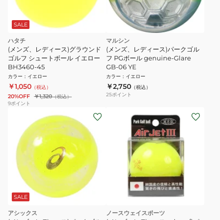
SALE
ハタチ
マルシン
(メンズ、レディース)グラウンド
(メンズ、レディース)パークゴル
ゴルフ シュートボール イエロー
フ PGボール genuine-Glare
BH3460-45
GB-06 YE
カラー
：
イエロー
カラー
：
イエロー
￥1,050
￥2,750
（税込）
（税込）
25
ポイント
20%OFF
￥1,320
（税込）
9
ポイント
SALE
アシックス
ノースウェイスポーツ