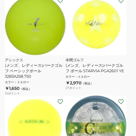
アシックス
本間ゴルフ
(メンズ、レディース)パークゴル
(メンズ、レディース)パークゴル
フ ベーシックボール
フ ボール STARVIA PGA2601 YE
3283A258.750
カラー
：
イエロー
カラー
：
イエロー
￥2,970
（税込）
￥1,650
27
ポイント
（税込）
15
ポイント