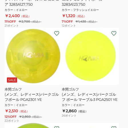
ア 3283A127.750
3283A123.750
カラー
：
イエロー
カラー
：
フラッシュイエロー
￥2,400
￥1,320
（税込）
（税込）
11%OFF
￥2,700
7%OFF
￥1,430
（税込）
（税込）
21
ポイント
12
ポイント
SALE
本間ゴルフ
本間ゴルフ
(メンズ、レディース)パークゴル
(メンズ、レディース)パークゴル
フボール PGA2301 YE
フ ボール マーブル3 PGA2501 YE
カラー
：
イエロー
カラー
：
イエロー
￥2,510
￥2,860
（税込）
（税込）
26
ポイント
12%OFF
￥2,860
（税込）
22
ポイント