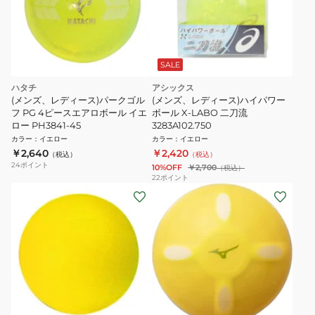
SALE
ハタチ
アシックス
(メンズ、レディース)パークゴル
(メンズ、レディース)ハイパワー
フ PG 4ピースエアロボール イエ
ボール X-LABO 二刀流
ロー PH3841-45
3283A102.750
カラー
：
イエロー
カラー
：
イエロー
￥2,640
￥2,420
（税込）
（税込）
24
ポイント
10%OFF
￥2,700
（税込）
22
ポイント