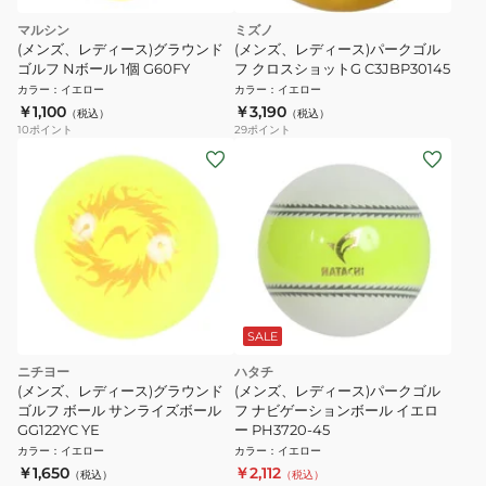
マルシン
ミズノ
(メンズ、レディース)グラウンド
(メンズ、レディース)パークゴル
ゴルフ Nボール 1個 G60FY
フ クロスショットG C3JBP30145
カラー
：
イエロー
カラー
：
イエロー
￥1,100
￥3,190
（税込）
（税込）
10
ポイント
29
ポイント
SALE
ニチヨー
ハタチ
(メンズ、レディース)グラウンド
(メンズ、レディース)パークゴル
ゴルフ ボール サンライズボール
フ ナビゲーションボール イエロ
GG122YC YE
ー PH3720-45
カラー
：
イエロー
カラー
：
イエロー
￥1,650
￥2,112
（税込）
（税込）