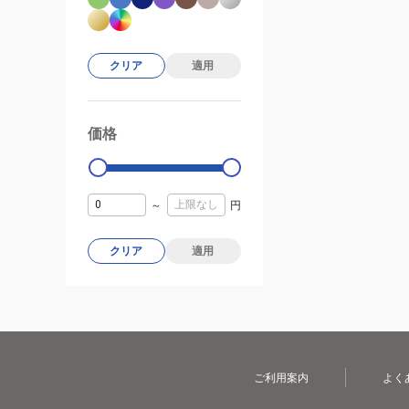
クリア
適用
価格
99000
0
～
円
クリア
適用
ご利用案内
よく