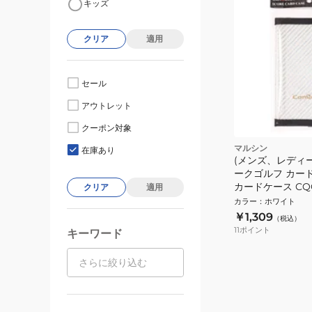
キッズ
クリア
適用
セール
アウトレット
クーポン対象
マルシン
在庫あり
(メンズ、レディ
ークゴルフ カー
カードケース CQG
クリア
適用
カラー
：
ホワイト
￥1,309
（税込）
11
ポイント
キーワード