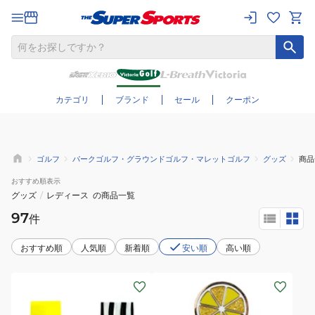
さらに絞り込む
カテゴリ
ブランド
セール
クーポン
ゴルフ
パークゴルフ・グラウンドゴルフ・マレットゴルフ
グッズ
商品
おすすめ
順表示
グッズ
/
レディース
の商品一覧
97
件
おすすめ順
人気順
新着順
安い順
高い順
(メ
ン