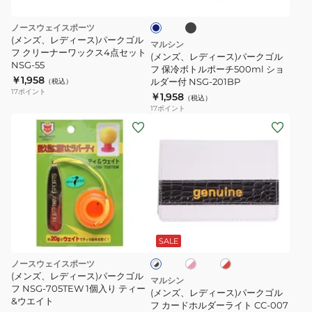
ッ
ス)
プ
ー
ビ
ク
ー
パ
グ
ブ
ノースウェイスポーツ
ー
ロ
3283A028
(メンズ、レディース)パークゴル
マルシン
フ クリーナーワックス4点セット
ク
ー
(メンズ、レディース)パークゴル
NSG-55
ゴ
フ 保冷ボトルポーチ500ml ショ
ブ
￥1,958
ルダー付 NSG-201BP
（税込）
ル
3283A029.400
17
ポイント
￥1,958
（税込）
フ
17
ポイント
保
(メ
冷
ン
ボ
ズ、
ト
レ
ル
デ
ポ
ィ
ホ
ホ
ホ
ー
ー
ワ
ワ
ワ
チ
ス)
イ
イ
SALE
イ
ト
ト
500ml
ト
パ
×
×
ノースウェイスポーツ
×
シ
ー
ピ
レ
(メンズ、レディース)パークゴル
ブ
マルシン
ン
ッ
ョ
フ NSG-705TEW 1個入り ティー
ク
ラ
(メンズ、レディース)パークゴル
ク
ド
ッ
&ウエイト
ル
ゴ
フ カードホルダーライト CC-007