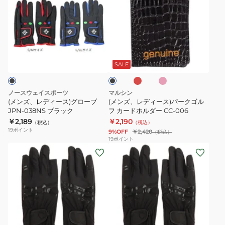
ル
ロ
ズ、
ズ、
&
ー
レ
レ
ド
ブ
デ
デ
ラ
ス
ィ
ィ
エ
ピ
ブ
イ
ト
ー
ー
ン
ン
ラ
グ
レ
ジ
ク
ス)
ス)
ッ
SALE
ク
ロ
ッ
グ
パ
ー
チ
ロ
ー
ノースウェイスポーツ
マルシン
ブ
JPN-
ー
ク
(メンズ、レディース)グローブ
(メンズ、レディース)パークゴル
T2
027
ブ
JPN-038NS ブラック
ゴ
フ カードホルダー CC-006
￥2,189
￥2,190
JPN-
ル
（税込）
（税込）
19
ポイント
9%OFF
￥2,420
（税込）
038NS
フ
19
ポイント
ブ
カ
(メ
(メ
ラ
ー
ン
ン
ッ
ド
ズ、
ズ、
ク
ホ
レ
レ
ル
デ
デ
ダ
ィ
ィ
ブ
ー
ー
ー