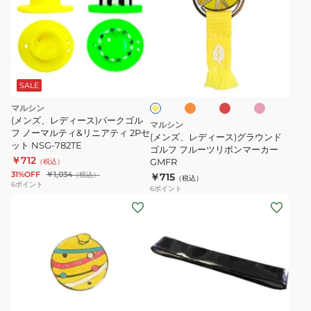
ズ、
レ
デ
ィ
オ
レ
ピ
イ
ー
レ
ッ
ン
エ
ン
ド
ク
ス)
ロ
SALE
ジ
ー
グ
マルシン
ラ
(メンズ、レディース)パークゴル
マルシン
フ ノーマルティ&リニアティ 2Pセ
ウ
(メンズ、レディース)グラウンド
ット NSG-782TE
ン
ゴルフ フルーツリボンマーカー
￥712
GMFR
（税込）
ド
31%OFF
￥1,034
（税込）
￥715
（税込）
ゴ
6
ポイント
6
ポイント
ル
(メ
(メ
フ
ン
ン
フ
ズ、
ズ、
ル
レ
レ
ー
デ
デ
ツ
ィ
ィ
ブ
ピ
ブ
リ
ー
ー
ン
ラ