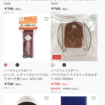
ONE
TWO
ル
ル
ル
￥768
￥768
（税込）
（税込）
フ
フ
6
ポイント
6
ポイント
グ
グ
(メ
パ
リ
リ
ン
ー
ッ
ッ
ズ、
ク
プ
プ
レ
ゴ
テ
テ
デ
ル
ー
ー
ィ
フ
ブ
ブ
シ
プ
プ
ー
マ
ラ
ル
NSG-
NSG-
ッ
ス)
イ
バ
SALE
ク
ー
006
007
パ
キ
EVA
EVA
ー
ャ
ノースウェイスポーツ
ノースウェイスポーツ
ONE
TWO
ク
ッ
(メンズ、レディース)パークゴル
パークゴルフ マイキャッチホルダ
ゴ
フ ポーチ用ベルト NSG-061
チ
ー NSG-906BH
￥768
￥790
ル
ホ
（税込）
（税込）
6
ポイント
10%OFF
￥878
（税込）
フ
ル
7
ポイント
ポ
ダ
(メ
(メ
ー
ー
ン
ン