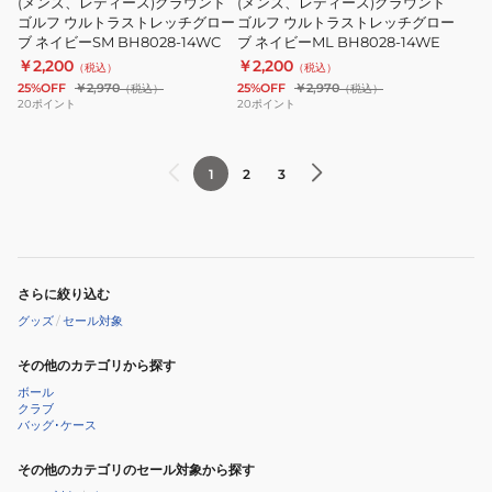
グ
グ
(メンズ、レディース)グラウンド
(メンズ、レディース)グラウンド
ン
ゴルフ ウルトラストレッチグロー
ン
ゴルフ ウルトラストレッチグロー
ロ
ロ
ブ ネイビーSM BH8028-14WC
ブ ネイビーML BH8028-14WE
ド
ド
ー
ー
￥2,200
￥2,200
（税込）
（税込）
ゴ
ゴ
ブ
ブ
25%OFF
￥2,970
25%OFF
￥2,970
（税込）
（税込）
ル
ル
ブ
ブ
20
ポイント
20
ポイント
フ
フ
ラ
ラ
ウ
ウ
ッ
ッ
1
2
3
ル
ル
ク
ク
ト
ト
SM
ML
ラ
ラ
BH8028-
BH8028-
ス
ス
09WC
09WE
ト
ト
さらに絞り込む
レ
レ
グッズ
/
セール対象
ッ
ッ
チ
チ
その他のカテゴリから探す
グ
グ
ボール
クラブ
ロ
ロ
バッグ･ケース
ー
ー
ブ
その他のカテゴリのセール対象から探す
ブ