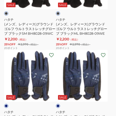
ラ
CC-
ス)
ス)
ッ
SALE
SALE
ク
006
グ
グ
ラ
ラ
ハタチ
ハタチ
ウ
ウ
(メンズ、レディース)グラウンド
(メンズ、レディース)グラウンド
ン
ゴルフ ウルトラストレッチグロー
ン
ゴルフ ウルトラストレッチグロー
ブ ブラックSM BH8028-09WC
ブ ブラックML BH8028-09WE
ド
ド
￥2,200
￥2,200
（税込）
（税込）
ゴ
ゴ
25%OFF
￥2,970
25%OFF
￥2,970
（税込）
（税込）
ル
ル
20
ポイント
20
ポイント
(メ
(メ
フ
フ
ン
ン
ウ
ウ
ズ、
ズ、
ル
ル
レ
レ
ト
ト
デ
デ
ラ
ラ
ィ
ィ
ス
ス
ネ
ー
ー
ト
ト
イ
ス)
ス)
レ
レ
ビ
SALE
SALE
ー
グ
グ
ッ
ッ
ラ
ラ
チ
チ
ハタチ
ハタチ
ウ
ウ