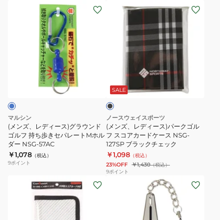
ル
ル
(メ
(メ
フ
フ
ン
ン
ソ
カ
ズ、
ズ、
フ
ラ
レ
レ
ト
ビ
デ
デ
マ
ナ
ィ
ィ
ブ
ー
テ
ー
ー
ラ
カ
ィ
ス)
ス)
ッ
SALE
ク
ー
ー
グ
パ
ホ
用
ラ
ー
マルシン
ノースウェイスポーツ
ル
ウ
ウ
ク
(メンズ、レディース)グラウンド
(メンズ、レディース)パークゴル
ダ
エ
ン
ゴルフ 持ち歩きセパレートMホル
ゴ
フ スコアカードケース NSG-
ダー NSG-57AC
127SP ブラックチェック
ー
イ
ド
ル
￥1,078
￥1,098
（税込）
（税込）
ス
ト
ゴ
フ
9
ポイント
23%OFF
￥1,430
（税込）
パ
NSG-
ル
ス
9
ポイント
イ
(メ
56TW
(メ
フ
コ
ラ
ン
ン
持
ア
ル
ズ、
ズ、
ち
カ
MHSKS
レ
レ
歩
ー