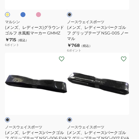
ボ
ク
ス)
ス)
ッ
ク
ン
グ
パ
マ
ラ
ー
マルシン
ノースウェイスポーツ
ー
ウ
ク
(メンズ、レディース)グラウンド
(メンズ、レディース)パークゴル
カ
ン
ゴルフ 水風船マーカー GMMZ
ゴ
フ グリップテープ NSG-005 ノー
マル
￥715
ー
ド
ル
（税込）
￥768
6
ポイント
（税込）
GMFR
ゴ
フ
6
ポイント
ル
グ
(メ
(メ
フ
リ
ン
ン
水
ッ
ズ、
ズ、
風
プ
レ
レ
船
テ
デ
デ
マ
ー
ィ
ィ
ブ
ー
プ
ー
ー
ラ
カ
NSG-
ス)
ス)
ッ
ク
ー
005
パ
パ
GMMZ
ノ
ー
ー
ノースウェイスポーツ
ノースウェイスポーツ
ー
ク
ク
(メンズ、レディース)パークゴル
(メンズ、レディース)パークゴル
マ
ゴ
フ グリップテープ NSG-006 EVA
ゴ
フ グリップテープ NSG-007 EVA