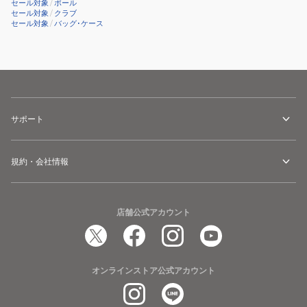
ネ
ネ
セール対象
/
ボール
セール対象
/
クラブ
イ
イ
セール対象
/
バッグ･ケース
ビ
ビ
ー
ー
SM
ML
BH8028-
BH8028-
14WC
14WE
サポート
規約・会社情報
店舗公式アカウント
オンラインストア公式アカウント