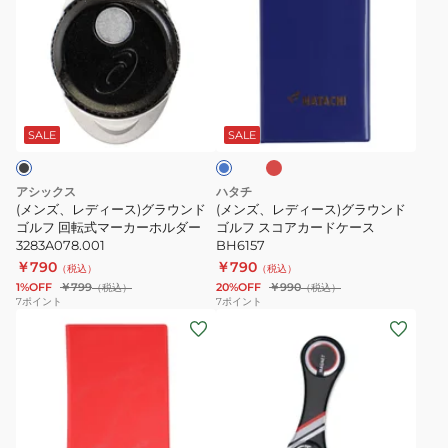
チ
NSG-
ズ、
ズ、
用
906BH
レ
レ
ベ
デ
デ
ル
ィ
ィ
レ
ブ
ト
ー
ー
ッ
ル
NSG-
ド
ス)
ス)
ー
SALE
SALE
061
グ
グ
ラ
ラ
アシックス
ハタチ
ウ
ウ
(メンズ、レディース)グラウンド
(メンズ、レディース)グラウンド
ン
ゴルフ 回転式マーカーホルダー
ン
ゴルフ スコアカードケース
3283A078.001
BH6157
ド
ド
￥790
￥790
（税込）
（税込）
ゴ
ゴ
1%OFF
￥799
20%OFF
￥990
（税込）
（税込）
ル
ル
7
ポイント
7
ポイント
(メ
(メ
フ
フ
ン
ン
回
ス
ズ、
ズ、
転
コ
レ
レ
式
ア
デ
デ
マ
カ
ィ
ィ
ー
ー