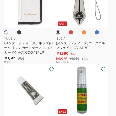
デ
デ
き
ド
ィ
ィ
セ
ケ
ブ
レ
オ
ブ
ブ
ー
ー
パ
ー
ッ
レ
ル
ラ
ド
ン
ー
ス、
ス)
レ
ス
ッ
SALE
ジ
ク
キ
パ
ー
NSG-
ッ
ー
ト
127SP
マルシン
ミズノ
ズ)
ク
M
ブ
(メンズ、レディース、キッズ)パ
(メンズ、レディース)パークゴル
パ
ークゴルフ カードケース スコア
ゴ
フウェイト C3JAP702
ホ
ラ
カードケース CQG-134LP
￥1,580
ー
ル
（税込）
ル
ッ
￥1,309
（税込）
10%OFF
￥1,760
（税込）
ク
フ
ダ
ク
11
ポイント
14
ポイント
ゴ
ウ
ー
チ
ル
ェ
NSG-
ェ
フ
イ
57AC
ッ
カ
ト
ク
ー
C3JAP702
ド
ケ
ー
SALE