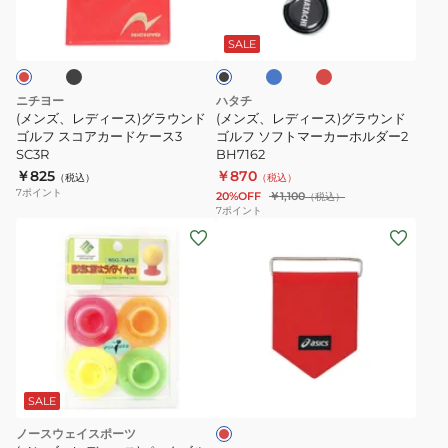
ブ
ブ
レ
ブ
ー
ー
カ
ド
ル
ッ
ラ
ー
ド
ス)
ス)
ー
ケ
ッ
SALE
ク
グ
グ
ホ
ー
ラ
ラ
ル
ス
ニチヨー
ハタチ
ウ
ウ
ダ
BH6157
(メンズ、レディース)グラウンド
(メンズ、レディース)グラウンド
ン
ゴルフ スコアカードケース3
ン
ゴルフ ソフトマーカーホルダー2
ー
SC3R
BH7162
ド
ド
3283A078.001
￥825
￥870
（税込）
（税込）
ゴ
ゴ
7
ポイント
20%OFF
￥1,100
（税込）
ル
ル
7
ポイント
(メ
フ
フ
ン
ス
ソ
ズ、
コ
フ
レ
ア
ト
デ
カ
マ
ィ
ー
ー
レ
ー
ド
カ
ッ
ス)
ケ
ー
ド
SALE
パ
ー
ホ
ノースウェイスポーツ
ー