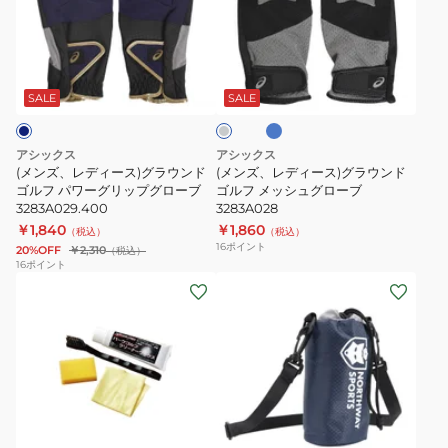
指
デ
デ
切
ィ
ィ
ブ
チ
グ
ー
ー
ル
ャ
ロ
ー
ス)
ス)
コ
SALE
SALE
ー
ー
グ
グ
ル
ブ
ラ
ラ
グ
アシックス
アシックス
JPN-
レ
ウ
ウ
(メンズ、レディース)グラウンド
(メンズ、レディース)グラウンド
ー
040NS
ン
ゴルフ パワーグリップグローブ
ン
ゴルフ メッシュグローブ
3283A029.400
3283A028
WN
ド
ド
￥1,840
￥1,860
（税込）
（税込）
ゴ
ゴ
16
ポイント
20%OFF
￥2,310
（税込）
ル
ル
16
ポイント
(メ
フ
フ
ン
パ
メ
ズ、
ワ
ッ
レ
ー
シ
デ
グ
ュ
ィ
リ
グ
ブ
ネ
ー
ッ
ロ
ラ
イ