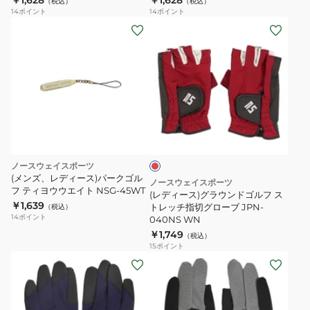
￥1,628
￥1,628
（税込）
（税込）
フ
フ
14
ポイント
14
ポイント
保
ボ
(レ
冷
ー
デ
ボ
ル
ィ
ト
ポ
ー
ル
ケ
ス)
ポ
ッ
グ
エ
ー
ト
ラ
ン
チ
ホ
ウ
ジ
350ml
ル
ン
ノースウェイスポーツ
NSG-
ダ
ド
(メンズ、レディース)パークゴル
ノースウェイスポーツ
200BP
ー
フ ティヨウウエイト NSG-45WT
ゴ
(レディース)グラウンドゴルフ ス
￥1,639
CQG-
ル
トレッチ指切グローブ JPN-
（税込）
14
ポイント
040NS WN
903
フ
￥1,749
（税込）
ス
15
ポイント
ト
(メ
(メ
レ
ン
ン
ッ
ズ、
ズ、
チ
レ
レ