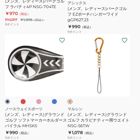
ス
ル
(メンズ、レディース)パークゴル
アシックス
フ ラバティ4P NSG-704TE
ク
3
ダ
(メンズ、レディース)パークゴル
￥970
ゴ
フ EZポーチハンガーワイド
（税込）
SC3R
ー
gGP627.23
11%OFF
￥1,098
（税込）
ル
2
8
ポイント
￥990
（税込）
フ
BH7162
9
ポイント
EZ
(メ
(メ
ポ
ン
ン
ー
ズ、
ズ、
チ
レ
レ
ハ
デ
デ
ン
ィ
ィ
レ
ピ
ブ
オ
ガ
ー
ー
ン
ル
レ
ー
ク
ー
ス)
ス)
ン
ジ
ワ
グ
グ
イ
ラ
ラ
ノースウェイスポーツ
マルシン
ド
ウ
ウ
(メンズ、レディース)グラウンド
(メンズ、レディース)グラウンド
gGP627.23
ン
ゴルフ ソフトマーカーホルダース
ン
ゴルフ カラビナティー用ウエイト
パイラル MHSKS
NSG-56TW
ド
ド
￥990
￥1,078
（税込）
（税込）
ゴ
ゴ
9
ポイント
9
ポイント