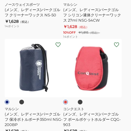
ス
ノースウェイスポーツ
マルシン
ス
(メンズ、レディース)パークゴル
(メンズ、レディース)パークゴル
コ
フ クリーナーワックス NS-50
フ シリコン液体クリーナーワック
ス 27ml NSG-54CW
ア
￥1,628
（税込）
￥1,628
14
ポイント
（税込）
カ
10%OFF
￥1,815
（税込）
ー
14
ポイント
ド
(メ
(メ
ケ
ン
ン
ー
ズ、
ズ、
ス
レ
レ
CQG-
デ
デ
134LP
ィ
ィ
ブ
ブ
レ
ー
ー
ラ
ッ
ッ
ス)
ス)
ド
ク
パ
パ
ー
ー
マルシン
コンクエスト
ク
ク
(メンズ、レディース)パークゴル
(メンズ、レディース)パークゴル
ゴ
フ 保冷ボトルポーチ350ml NSG-
ゴ
フ ボールポケットホルダー CQG-
200BP
903
ル
ル