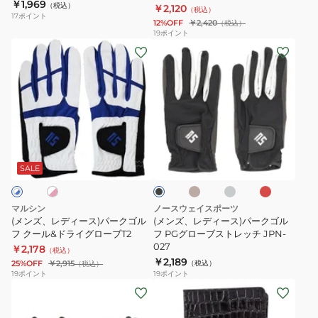
ク
￥1,969
（税込）
ダ
￥2,120
ル
（税込）
17
ポイント
12%OFF
￥2,420
（税込）
ー
フ
19
ポイント
付
カ
(メ
(メ
NSG-
ー
ン
ン
201BP
ド
ズ、
ズ、
ホ
レ
レ
ル
デ
デ
ダ
ィ
ィ
ベ
グ
レ
ホ
ブ
ー
ー
ー
ー
レ
ッ
ラ
ラ
ジ
ー
ド
ス)
ス)
ッ
SALE
ュ
ク
イ
パ
パ
ト
ー
ー
マルシン
ノースウェイスポーツ
CC-
ク
ク
(メンズ、レディース)パークゴル
(メンズ、レディース)パークゴル
007
ゴ
フ クール&ドライグローブT2
ゴ
フ PGグローブストレッチ JPN-
027
￥2,178
ル
ル
（税込）
￥2,189
25%OFF
￥2,915
（税込）
（税込）
フ
フ
19
ポイント
19
ポイント
ク
PG
(メ
(メ
ー
グ
ン
ン