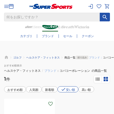
さらに絞り込む
カテゴリ
ブランド
セール
クーポン
ゴルフ
ヘルスケア・フィットネス
商品一覧
ブランド：
コパコー
絞り込み
おすすめ
順表示
ヘルスケア・フィットネス
/
ブランド
コパコーポレーション
の商品一覧
1
件
おすすめ順
人気順
新着順
安い順
高い順
(メ
ン