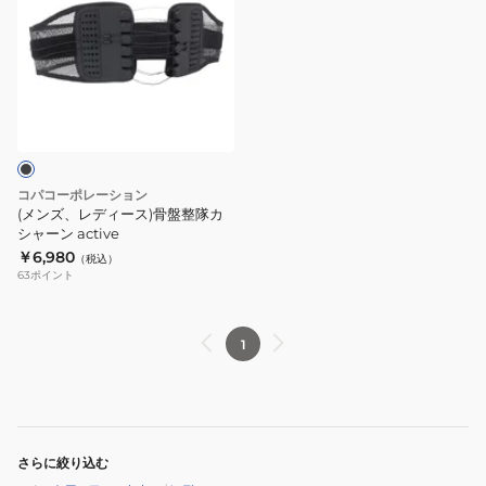
ズ、
レ
デ
ィ
ー
ス)
骨
盤
コパコーポレーション
整
(メンズ、レディース)骨盤整隊カ
隊
シャーン active
￥6,980
カ
（税込）
63
ポイント
シ
ャ
ー
1
ン
active
さらに絞り込む